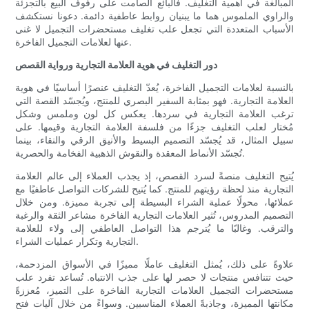
المبالغة في أهمية التغليف. فالبائع الصامت على رفوف البيع بالتجزئة
والراوي الملموس هما ما يبنيان روابط عاطفية دائمة. دعونا نستكشف
الأسباب المتعددة التي تجعل علب تغليف مستحضرات التجميل لا غنى
عنها لعلامات التجميل الفاخرة.
دور التغليف في هوية العلامة التجارية ورواية القصص
بالنسبة لعلامات التجميل الفاخرة، يُعدّ التغليف عنصرًا أساسيًا في هوية
العلامة التجارية. فهو بمثابة السفير البصري للمنتج، ويُجسّد القصة التي
ترغب العلامة التجارية في سردها. يعكس كل لون وملمس وشكل
مُختار لعلب التغليف جزءًا من فلسفة العلامة التجارية وقيمها. على
سبيل المثال، قد يُجسّد التصميم البسيط والأنيق الرقي والنقاء، بينما
تُجسّد الأنماط المعقدة والنقوش الذهبية الفخامة والحصرية.
يُتيح التغليف منصةً لسرد القصص، إذ يجذب العملاء إلى عالم العلامة
التجارية منذ لحظة رؤيتهم للمنتج. كما يُتيح للشركات التواصل عاطفيًا مع
عملائها، محولًا عملية الشراء البسيطة إلى تجربة مميزة. ومن خلال
التصميم المدروس، تُثير العلامات التجارية الفاخرة مشاعر الثقة والرغبة
والترقب. وغالبًا ما يُترجم هذا التواصل العاطفي إلى ولاء للعلامة
التجارية وتكرار عمليات الشراء.
علاوةً على ذلك، يُمثل التغليف عاملًا مميزًا في الأسواق المزدحمة،
حيث تتنافس منتجات لا حصر لها على جذب الانتباه. تُساعد تفرد علب
مستحضرات التجميل العلامات التجارية الفاخرة على التميز، مُعززةً
مكانتها المميزة، وجاذبةً العملاء المناسبين. وسواءً من خلال آليات فتح