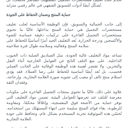
تُشكّل أيضًا أدوات للتسويق الشفهي في عالم رقمي متزايد.
حماية المنتج وضمان الحفاظ على الجودة
إلى جانب الجمالية والتسويق، فإن الوظيفة الأساسية لعلب تغليف
مستحضرات التجميل هي حماية المنتج بداخلها. غالبًا ما تحتوي
مستحضرات التجميل الفاخرة على تركيبات دقيقة حساسة للضوء
والأكسجين ودرجة الحرارة. يُعد التغليف الجيد أمرًا أساسيًا للحفاظ على
سلامة المنتج وفعاليته وسلامته طوال فترة صلاحيته.
تساعد مواد التغليف عالية الجودة، مثل الصناديق الصلبة ذات الجيوب
الداخلية، على منع التلف الناتج عن العوامل الخارجية أثناء النقل
والتخزين. ولا تقتصر أهمية هذه الوظيفة الوقائية على الجانب العملي
فحسب، بل تُعد أيضًا أساسية للحفاظ على رضا العملاء. فقد يؤدي
استلام منتج تالف أو معيب إلى تشويه صورة العلامة التجارية، وإرجاعه،
وفقدان الثقة.
علاوة على ذلك، غالبًا ما تحتوي منتجات التجميل الفاخرة على مكونات
معرضة للتلف عند تعرضها للعوامل البيئية. تضمن مواد التغليف التي
توفر حماية من الأشعة فوق البنفسجية، وإغلاقًا محكمًا، ومقاومة
للرطوبة، بقاء فوائد المنتج سليمة حتى انتهاء المستهلك من استخدامه.
تُحسّن هذه الموثوقية تجربة المستخدم بشكل عام، وتحافظ على جودة
العلامة التجارية.