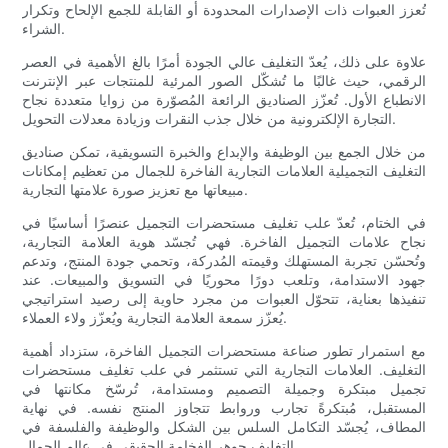
تُعزز العبوات ذات الإصدارات المحدودة أو القابلة للجمع الإلحاح وتكرار
الشراء.
علاوة على ذلك، يُعدّ التغليف عالي الجودة أمرًا بالغ الأهمية في العصر
الرقمي، حيث غالبًا ما تُشكّل الصور المرئية للمنتجات عبر الإنترنت
الانطباع الأول. تُعزّز الصناديق الرائعة المُصوّرة من زوايا متعددة نجاح
التجارة الإلكترونية من خلال جذب النقرات وزيادة معدلات التحويل.
من خلال الجمع بين الوظيفة والإبداع والخبرة التسويقية، تمكن صناديق
التغليف التجميلية العلامات التجارية الفاخرة للجمال من تعظيم إمكانات
مبيعاتها مع تعزيز صورة علامتها التجارية.
في الختام، تُعدّ علب تغليف مستحضرات التجميل عنصرًا أساسيًا في
نجاح علامات التجميل الفاخرة. فهي تُجسّد هوية العلامة التجارية،
وتُحسّن تجربة المستهلك وقيمته المُدركة، وتحمي جودة المنتج، وتدعم
جهود الاستدامة، وتلعب دورًا محوريًا في التسويق والمبيعات. عند
تنفيذها بعناية، تتحوّل العبوات من مجرد حاوية إلى رصيد استراتيجي
يُعزّز سمعة العلامة التجارية ويُعزّز ولاء العملاء.
مع استمرار تطور صناعة مستحضرات التجميل الفاخرة، ستزداد أهمية
التغليف. العلامات التجارية التي تستثمر في علب تغليف مستحضرات
تجميل مبتكرة وجميلة التصميم ومستدامة، تُرسّخ مكانتها في
المستقبل، مُبتكرةً تجارب وروابط تتجاوز المنتج نفسه. في نهاية
المطاف، يُجسّد التكامل السلس بين الشكل والوظيفة والفلسفة في
التغليف جوهر الفخامة الحقيقي في عالم الجمال.