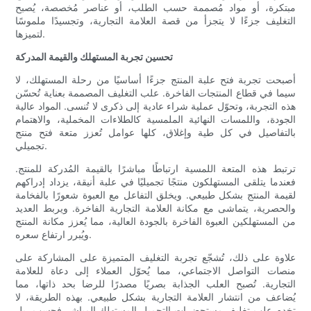
مبتكرة، أو مواد مُصممة حسب الطلب، أو عناصر مُخصصة، يُصبح
التغليف جزءًا لا يتجزأ من قصة العلامة التجارية، وتجسيدًا ملموسًا
لتميزها.
تحسين تجربة المستهلك والقيمة المدركة
أصبحت تجربة فتح علبة المنتج جزءًا أساسيًا من رحلة المستهلك، لا
سيما في قطاع المنتجات الفاخرة. علب التغليف المصممة بعناية تُحسّن
هذه التجربة، وتحوّل عملية شراء عادية إلى ذكرى لا تُنسى. المواد عالية
الجودة، واللمسات النهائية الملمسية كالطلاءات المخملية، والاهتمام
بالتفاصيل في كل طية وإغلاق، كلها عوامل تُعزز متعة فتح منتج
تجميلي.
ترتبط هذه المتعة اللمسية ارتباطًا مباشرًا بالقيمة المُدركة للمنتج.
فعندما يتلقى المستهلكون منتجًا تجميليًا في علبة أنيقة، يزداد إدراكهم
لقيمة المنتج بشكل طبيعي. ويخلق التفاعل مع العبوة شعورًا بالفخامة
والحصرية، يتماشى مع مكانة العلامة التجارية الفاخرة. ويربط العديد
من المستهلكين العبوة الفاخرة بالجودة العالية، مما يُعزز مكانة المنتج
ويُبرر ارتفاع سعره.
علاوة على ذلك، تُشجّع تجربة التغليف المتميزة على المشاركة على
منصات التواصل الاجتماعي، مما يُحوّل العملاء إلى دعاة للعلامة
التجارية. تُصبح العلب الجذابة بصريًا مصدرًا للرضا بحد ذاتها، مما
يُضاعف من انتشار العلامة التجارية بشكل طبيعي. بهذه الطريقة، لا
تخدم علب تغليف مستحضرات التجميل المستهلك المباشر فحسب، بل