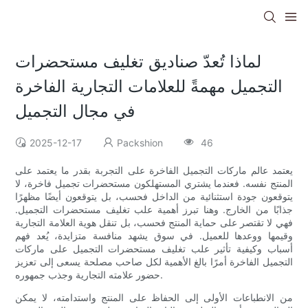
لماذا تُعدّ صناديق تغليف مستحضرات
التجميل مهمةً للعلامات التجارية الفاخرة
في مجال التجميل
2025-12-17
Packshion
46
يعتمد عالم ماركات التجميل الفاخرة على التجربة بقدر ما يعتمد على
المنتج نفسه. فعندما يشتري المستهلكون مستحضرات تجميل فاخرة، لا
يتوقعون جودة استثنائية من الداخل فحسب، بل يتوقعون أيضًا مظهرًا
جذابًا من الخارج. وهنا تبرز أهمية علب تغليف مستحضرات التجميل.
فهي لا تقتصر على حماية المنتج فحسب، بل تنقل هوية العلامة التجارية
وقيمها ووعدها للعميل. في سوق يشهد منافسة متزايدة، يُعد فهم
أسباب وكيفية تأثير علب تغليف مستحضرات التجميل على ماركات
التجميل الفاخرة أمرًا بالغ الأهمية لكل صاحب مصلحة يسعى إلى تعزيز
حضور علامته التجارية وجذب جمهوره.
من الانطباعات الأولى إلى الحفاظ على المنتج واستدامته، لا يمكن