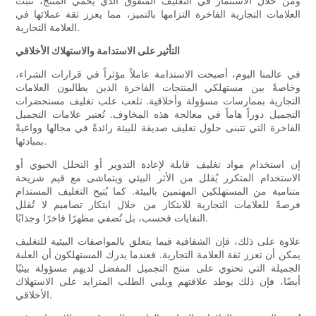
ومن خلال الاستثمار في التغليف المتفوق الذي يحمي المنتج، تثبت
العلامات التجارية الفاخرة التزامها بالتميز، مما يعزز ثقة عملائها في
العلامة التجارية.
التأثير على الاستدامة والاستهلاك الأخلاقي
في عالمنا اليوم، أصبحت الاستدامة عاملاً مؤثراً في قرارات الشراء،
وخاصةً بين مستهلكي المنتجات الفاخرة الذين يطالبون العلامات
التجارية بممارسات مسؤولة وأخلاقية. تلعب علب تغليف مستحضرات
التجميل دوراً هاماً في معالجة هذه المخاوف. تُعتبر علامات التجميل
الفاخرة التي تتبنى حلول تغليف صديقة للبيئة رائدةً في مجالها وواعيةً
بمبادئها.
إن استخدام مواد تغليف قابلة لإعادة التدوير أو التحلل الحيوي أو
الاستخدام المتكرر يُقلل من الأثر البيئي ويتماشى مع قيم شريحة
متنامية من المستهلكين المهتمين بالبيئة. كما يُتيح التغليف المستدام
فرصةً للعلامات التجارية للابتكار من خلال ابتكار تصاميم لا تُقلل
النفايات فحسب، بل تُضفي مظهرًا فاخرًا وجذابًا.
علاوة على ذلك، فإن الشفافية فيما يتعلق بالمواصفات البيئية للتغليف
يمكن أن تعزز ثقة العلامة التجارية. فعندما يدرك المستهلكون أن العلبة
الجميلة التي تحتوي على منتج التجميل المفضل لديهم مسؤولة بيئيًا
أيضًا، فإن ذلك يوطد علاقتهم ويلبي الطلب المتزايد على الاستهلاك
الأخلاقي.