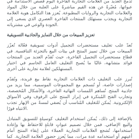
تُدمج العديد من العلامات التجارية الفاخرة اليوم قصص الاستدامة في
عبواتها، مُعبّرةً عن هذه القيم مباشرةً على العلبة من خلال المواد
والعلامات التجارية والروايات المطبوعة. يُعزز هذا التكامل هوية العلامة
التجارية ويجذب مستهلك المنتجات الفاخرة العصري الذي يسعى إلى
الجودة والوعي في مشترياته.
تعزيز المبيعات من خلال التمايز والجاذبية التسويقية
تُعدّ علب تغليف مستحضرات التجميل أدوات تسويقية فعّالة تُعزّز
المبيعات من خلال تمييز المنتج في بيئات البيع بالتجزئة التنافسية. في
قطاع مستحضرات التجميل الفاخرة، حيث تُقدّم العديد من المنتجات
فوائد متشابهة، غالبًا ما يُصبح التغليف العامل الحاسم في اختيار
المستهلكين لعلامة تجارية على أخرى.
تُبرز علب التغليف ذات العلامات التجارية نقاط بيع فريدة، وتُقدّم
إصدارات خاصة، أو تُنسجم مع المجموعات الموسمية، مما يزيد من
جاذبية المنتج. تُساهم اللمسات النهائية الفاخرة، والأشكال المُخصصة،
وتجارب الفتح المُبتكرة في إبراز المنتج على الرفوف وفي الأسواق
الإلكترونية. يُمكن للتغليف المُناسب أن يُضفي لمسةً من الإبهار تجذب
الانتباه فورًا.
بالإضافة إلى ذلك، يُمكن استخدام التغليف كوسيلةٍ للتسويق المتبادل
والبيع الإضافي. فمن خلال تصميم عبواتٍ قابلةٍ للاحتفاظ بها وإعادة
استخدامها، تُشجع العلامات التجارية العملاء على إبقاء المنتج أمام
أعينهم أو استخدامه عدة مرات، مما يُعزز حضور العلامة التجارية. كما