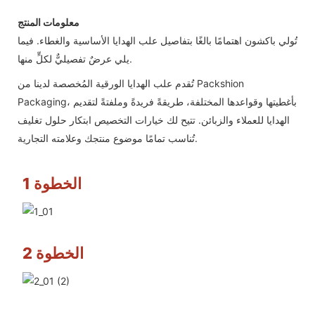
معلومات المنتج
تُولي باكشون اهتمامًا بالغًا بتفاصيل علب الهدايا الأساسية والغطاء. فيما
يلي عرضٌ تفصيليٌّ لكلٍّ منها.
تُقدم علب الهدايا الورقية المُخصصة لدينا من Packshion
Packaging، بأغطيتها وقواعدها المختلفة، طريقةً فريدةً وملفتةً لتقديم
الهدايا للعملاء والزبائن. تتيح لك خيارات التخصيص ابتكار حلول تغليف
تُناسب تمامًا موضوع منتجك وعلامته التجارية.
الخطوة 1
الخطوة 2