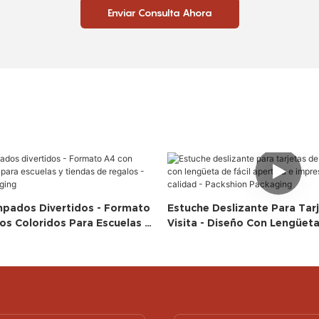
Enviar Consulta Ahora
pados Divertidos - Formato
Estuche Deslizante Para Tar
os Coloridos Para Escuelas Y
Visita - Diseño Con Lengüeta
egalos - Packshion
Apertura E Impresión De Alta
Packshion Packaging