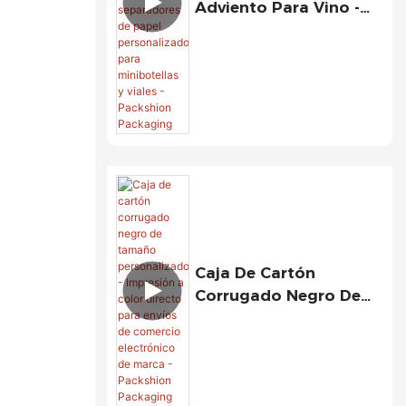
Adviento Para Vino -
Caja De Cartón
Corrugado Con
Separadores De Papel
Personalizados Para
Minibotellas Y Viales -
Packshion Packaging
Caja De Cartón
Corrugado Negro De
Tamaño Personalizado
- Impresión A Color
Directo Para Envíos De
Comercio Electrónico