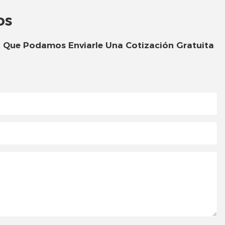
Caja de embalaje de ropa
os
Caja de embalaje de velas
a Que Podamos Enviarle Una Cotización Gratuita
Caja de embalaje electrónica
Caja de embalaje de peluca
Caja de embalaje de
perfumes