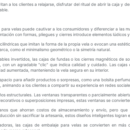
n a los clientes a relajarse, disfrutar del ritual de abrir la caja y 
able.
je para velas puede cautivar a los consumidores y diferenciar a las 
tación con formas, pliegues y cierres introduce elementos lúdicos y
ilíndricas que imitan la forma de la propia vela o evocan una estéti
arca, como el minimalismo geométrico o la simetría natural.
es invertidos, las cajas de fundas o los cierres magnéticos de sola
, con un agradable "clic" que indica calidad y cuidado. Las cajas
idad aumentada, manteniendo la vela segura en su interior.
n espacio para añadir productos o sorpresas, como una bolsita perfu
nimando a los clientes a compartir su experiencia en redes sociale
os estructurales. Las ventanas transparentes o parcialmente abiertas 
ecorativos o superposiciones impresas, estas ventanas se convierten
anos que ahorran costos de almacenamiento y envío, pero que s
ción sin sacrificar la artesanía, estos diseños inteligentes logran e
vadoras, las cajas de embalaje para velas se convierten en más 