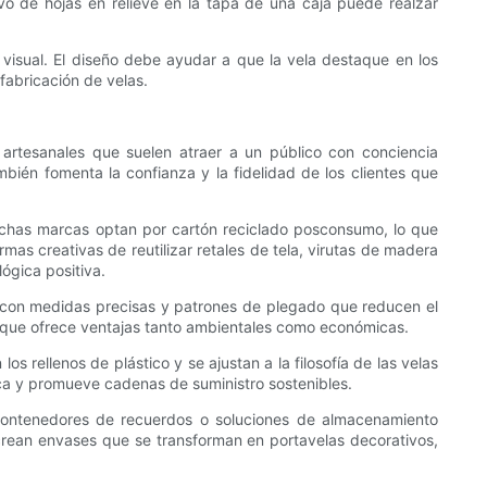
vo de hojas en relieve en la tapa de una caja puede realzar
visual. El diseño debe ayudar a que la vela destaque en los
fabricación de velas.
artesanales que suelen atraer a un público con conciencia
bién fomenta la confianza y la fidelidad de los clientes que
Muchas marcas optan por cartón reciclado posconsumo, lo que
as creativas de reutilizar retales de tela, virutas de madera
ógica positiva.
s con medidas precisas y patrones de plegado que reducen el
lo que ofrece ventajas tanto ambientales como económicas.
 rellenos de plástico y se ajustan a la filosofía de las velas
ica y promueve cadenas de suministro sostenibles.
 contenedores de recuerdos o soluciones de almacenamiento
s crean envases que se transforman en portavelas decorativos,