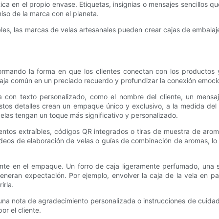
ca en el propio envase. Etiquetas, insignias o mensajes sencillos qu
so de la marca con el planeta.
ables, las marcas de velas artesanales pueden crear cajas de embal
sformando la forma en que los clientes conectan con los productos
ja común en un preciado recuerdo y profundizar la conexión emociona
ja con texto personalizado, como el nombre del cliente, un mens
stos detalles crean un empaque único y exclusivo, a la medida del
elas tengan un toque más significativo y personalizado.
ntos extraíbles, códigos QR integrados o tiras de muestra de arom
a, videos de elaboración de velas o guías de combinación de aromas,
nte en el empaque. Un forro de caja ligeramente perfumado, una 
generan expectación. Por ejemplo, envolver la caja de la vela en p
irla.
 una nota de agradecimiento personalizada o instrucciones de cuid
or el cliente.