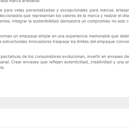
 cada marca artesanal.
e para velas personalizadas y excepcionales para marcas artesan
ccionados que representan los valores de la marca y realzar el dis
ntes. Integrar la sostenibilidad demuestra un compromiso no solo c
ansforman un empaque simple en una experiencia memorable que del
os estructurales innovadores traspasa los límites del empaque conve
ectativas de los consumidores evolucionan, invertir en envases de v
tesanal. Crear envases que reflejen autenticidad, creatividad y una 
ra.