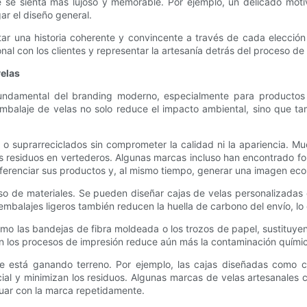
 se sienta más lujoso y memorable. Por ejemplo, un delicado moti
ar el diseño general.
ar una historia coherente y convincente a través de cada elección 
al con los clientes y representar la artesanía detrás del proceso de 
velas
fundamental del branding moderno, especialmente para productos 
embalaje de velas no solo reduce el impacto ambiental, sino que tam
s o suprarreciclados sin comprometer la calidad ni la apariencia. 
s residuos en vertederos. Algunas marcas incluso han encontrado form
ferenciar sus productos y, al mismo tiempo, generar una imagen ecol
uso de materiales. Se pueden diseñar cajas de velas personalizada
 embalajes ligeros también reducen la huella de carbono del envío, 
las bandejas de fibra moldeada o los trozos de papel, sustituyen los
s en los procesos de impresión reduce aún más la contaminación quím
 que está ganando terreno. Por ejemplo, las cajas diseñadas como
icial y minimizan los residuos. Algunas marcas de velas artesanale
tuar con la marca repetidamente.