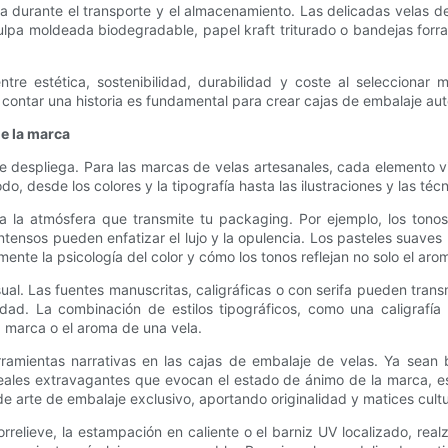
la durante el transporte y el almacenamiento. Las delicadas velas d
ulpa moldeada biodegradable, papel kraft triturado o bandejas forr
ntre estética, sostenibilidad, durabilidad y coste al selecciona
 contar una historia es fundamental para crear cajas de embalaje aut
de la marca
despliega. Para las marcas de velas artesanales, cada elemento visua
 todo, desde los colores y la tipografía hasta las ilustraciones y las t
 la atmósfera que transmite tu packaging. Por ejemplo, los tono
a intensos pueden enfatizar el lujo y la opulencia. Los pasteles sua
nte la psicología del color y cómo los tonos reflejan no solo el arom
al. Las fuentes manuscritas, caligráficas o con serifa pueden transmit
ad. La combinación de estilos tipográficos, como una caligrafía de
a marca o el aroma de una vela.
rramientas narrativas en las cajas de embalaje de velas. Ya sean 
neales extravagantes que evocan el estado de ánimo de la marca, es
e arte de embalaje exclusivo, aportando originalidad y matices cultur
relieve, la estampación en caliente o el barniz UV localizado, realza