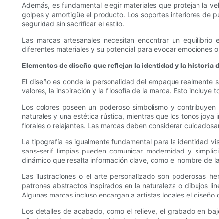
Además, es fundamental elegir materiales que protejan la ve
golpes y amortigüe el producto. Los soportes interiores de p
seguridad sin sacrificar el estilo.
Las marcas artesanales necesitan encontrar un equilibrio e
diferentes materiales y su potencial para evocar emociones o
Elementos de diseño que reflejan la identidad y la historia 
El diseño es donde la personalidad del empaque realmente se 
valores, la inspiración y la filosofía de la marca. Esto incluye
Los colores poseen un poderoso simbolismo y contribuyen a
naturales y una estética rústica, mientras que los tonos joy
florales o relajantes. Las marcas deben considerar cuidadosame
La tipografía es igualmente fundamental para la identidad visu
sans-serif limpias pueden comunicar modernidad y simplicid
dinámico que resalta información clave, como el nombre de l
Las ilustraciones o el arte personalizado son poderosas he
patrones abstractos inspirados en la naturaleza o dibujos li
Algunas marcas incluso encargan a artistas locales el diseño d
Los detalles de acabado, como el relieve, el grabado en bajor