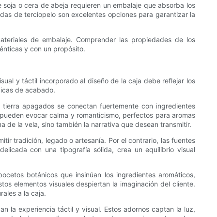
e soja o cera de abeja requieren un embalaje que absorba los
adas de terciopelo son excelentes opciones para garantizar la
r materiales de embalaje. Comprender las propiedades de los
énticas y con un propósito.
l y táctil incorporado al diseño de la caja debe reflejar los
écnicas de acabado.
s tierra apagados se conectan fuertemente con ingredientes
ves pueden evocar calma y romanticismo, perfectos para aromas
a de la vela, sino también la narrativa que desean transmitir.
ir tradición, legado o artesanía. Por el contrario, las fuentes
licada con una tipografía sólida, crea un equilibrio visual
bocetos botánicos que insinúan los ingredientes aromáticos,
tos elementos visuales despiertan la imaginación del cliente.
ales a la caja.
n la experiencia táctil y visual. Estos adornos captan la luz,