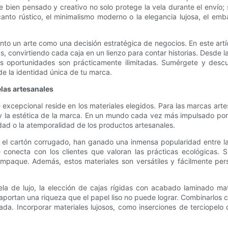
 bien pensado y creativo no solo protege la vela durante el envío; 
anto rústico, el minimalismo moderno o la elegancia lujosa, el e
to un arte como una decisión estratégica de negocios. En este art
 convirtiendo cada caja en un lienzo para contar historias. Desde l
, las oportunidades son prácticamente ilimitadas. Sumérgete y de
de la identidad única de tu marca.
elas artesanales
xcepcional reside en los materiales elegidos. Para las marcas arte
s y la estética de la marca. En un mundo cada vez más impulsado por
idad o la atemporalidad de los productos artesanales.
 o el cartón corrugado, han ganado una inmensa popularidad entre l
 conecta con los clientes que valoran las prácticas ecológicas. S
empaque. Además, estos materiales son versátiles y fácilmente perso
ela de lujo, la elección de cajas rígidas con acabado laminado ma
 aportan una riqueza que el papel liso no puede lograr. Combinarlos co
. Incorporar materiales lujosos, como inserciones de terciopelo o