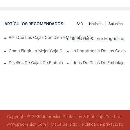
ARTÍCULOS RECOMENDADOS
FAQ
Noticias
Solución
Por Qué Las Cajas Con Cierre Magnético Son La Mejor Opción 
Cajas Con Cierre Magnético Ec
Cómo Elegir La Mejor Caja De Embalaje Para Productos De Cuid
La Importancia De Las Cajas D
Diseños De Cajas De Embalaje Para Productos De Cuidado De L
Ideas De Cajas De Embalaje D
Copyright © 2026 Impresión Packshion & Embalaje Co., Ltd -
www.packshion.com |
Mapa del sitio
|
Política de privacidad