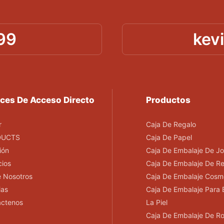
99
kev
ces De Acceso Directo
Productos
r
Caja De Regalo
DUCTS
Caja De Papel
ión
Caja De Embalaje De Jo
cios
Caja De Embalaje De R
 Nosotros
Caja De Embalaje Cosm
ias
Caja De Embalaje Para 
áctenos
La Piel
Caja De Embalaje De R