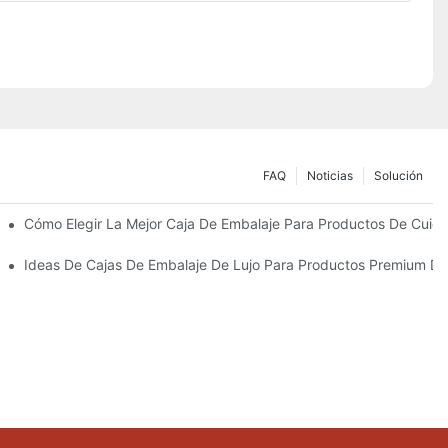
FAQ
Noticias
Solución
Sostenibles
Cómo Elegir La Mejor Caja De Embalaje Para Productos De Cuida
 Piel Personalizados Que Fomentan La Fidelidad A La Marca
Ideas De Cajas De Embalaje De Lujo Para Productos Premium De