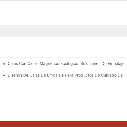
Cajas Con Cierre Magnético Ecológico: Soluciones De Embalaje 
Para Un Embalaje Premium
idado De La Piel
Diseños De Cajas De Embalaje Para Productos De Cuidado De La