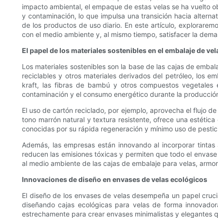
impacto ambiental, el empaque de estas velas se ha vuelto ob
y contaminación, lo que impulsa una transición hacia alternat
de los productos de uso diario. En este artículo, explora
con el medio ambiente y, al mismo tiempo, satisfacer la dem
El papel de los materiales sostenibles en el embalaje de vel
Los materiales sostenibles son la base de las cajas de emba
reciclables y otros materiales derivados del petróleo, los e
kraft, las fibras de bambú y otros compuestos vegetales 
contaminación y el consumo energético durante la producció
El uso de cartón reciclado, por ejemplo, aprovecha el flujo 
tono marrón natural y textura resistente, ofrece una estétic
conocidas por su rápida regeneración y mínimo uso de pestic
Además, las empresas están innovando al incorporar tintas
reducen las emisiones tóxicas y permiten que todo el envase s
al medio ambiente de las cajas de embalaje para velas, armoni
Innovaciones de diseño en envases de velas ecológicos
El diseño de los envases de velas desempeña un papel crucial p
diseñando cajas ecológicas para velas de forma innovadora
estrechamente para crear envases minimalistas y elegantes que 