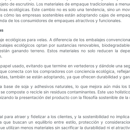
jeto de escrutinio. Los materiales de empaque tradicionales a menu
ivas ecológicas. Este cambio no es solo una tendencia, sino un movi
remos cómo las empresas sostenibles están adoptando cajas de empa
anda de los consumidores de empaques atractivos y funcionales.
as
laje ecológicas para velas. A diferencia de los embalajes convenci
mbalajes ecológicos optan por sustancias renovables, biodegradables
están ganando terreno. Estos materiales no solo reducen la depen
n.
de papel usado, evitando que termine en vertederos y dándole una seg
a que conecta con los compradores con conciencia ecológica, reflej
idas, también se están adoptando, ya que ofrecen durabilidad y gar
 a base de soja y adhesivos naturales, lo que mejora aún más los 
e composte o recicle sin residuos contaminantes. Este uso holístico
zando la presentación del producto con la filosofía sostenible de la
ara atraer y fidelizar a los clientes, y la sostenibilidad no implica s
 que buscan un equilibrio entre estilo, protección y consideraci
utilizan menos materiales sin sacrificar la durabilidad ni el atractiv