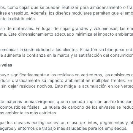
sos, como cajas que se pueden reutilizar para almacenamiento o tra
tirse en residuo. Además, los diseños modulares permiten que el emb
nte la distribución.
xceso de materiales. En lugar de cajas grandes y voluminosas, las
ma. Este dimensionamiento adecuado minimiza el impacto ambiental 
municar la sostenibilidad a los clientes. El cartón sin blanquear o de 
que aumenta la confianza en la marca y la satisfacción del consumidor
 velas
buye significativamente a los residuos en vertederos, las emisiones 
ucir drásticamente su impacto ambiental en múltiples frentes. En
n dejar residuos nocivos. Esto mitiga la acumulación en los verte
de materias primas vírgenes, que a menudo implican una extracción
combustibles fósiles. La huella de carbono de los envases se redu
as ambientales más estrictas.
ue los envases ecológicos evitan el uso de tintes, pegamentos y pla
eguros y entornos de trabajo más saludables para los empleados.