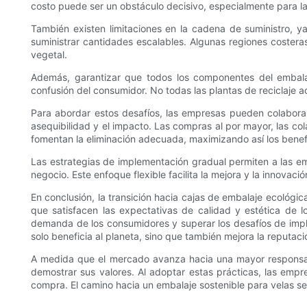
costo puede ser un obstáculo decisivo, especialmente para 
También existen limitaciones en la cadena de suministro, y
suministrar cantidades escalables. Algunas regiones coster
vegetal.
Además, garantizar que todos los componentes del embalaj
confusión del consumidor. No todas las plantas de reciclaje a
Para abordar estos desafíos, las empresas pueden colaborar 
asequibilidad y el impacto. Las compras al por mayor, las co
fomentan la eliminación adecuada, maximizando así los benef
Las estrategias de implementación gradual permiten a las em
negocio. Este enfoque flexible facilita la mejora y la innovaci
En conclusión, la transición hacia cajas de embalaje ecológi
que satisfacen las expectativas de calidad y estética de l
demanda de los consumidores y superar los desafíos de imple
solo beneficia al planeta, sino que también mejora la reputació
A medida que el mercado avanza hacia una mayor responsabi
demostrar sus valores. Al adoptar estas prácticas, las empre
compra. El camino hacia un embalaje sostenible para velas se