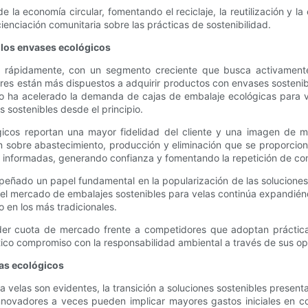
e la economía circular, fomentando el reciclaje, la reutilización y 
ienciación comunitaria sobre las prácticas de sostenibilidad.
 los envases ecológicos
o rápidamente, con un segmento creciente que busca activament
res están más dispuestos a adquirir productos con envases sostenib
bio ha acelerado la demanda de cajas de embalaje ecológicas para v
 sostenibles desde el principio.
gicos reportan una mayor fidelidad del cliente y una imagen de 
n sobre abastecimiento, producción y eliminación que se proporciona
 informadas, generando confianza y fomentando la repetición de co
peñado un papel fundamental en la popularización de las solucion
, el mercado de embalajes sostenibles para velas continúa expandién
 en los más tradicionales.
der cuota de mercado frente a competidores que adoptan práctic
co compromiso con la responsabilidad ambiental a través de sus op
las ecológicos
a velas son evidentes, la transición a soluciones sostenibles presen
 innovadores a veces pueden implicar mayores gastos iniciales en 