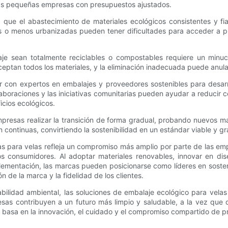
las pequeñas empresas con presupuestos ajustados.
a que el abastecimiento de materiales ecológicos consistentes y f
as o menos urbanizadas pueden tener dificultades para acceder a p
e sean totalmente reciclables o compostables requiere un minucio
ceptan todos los materiales, y la eliminación inadecuada puede anula
con expertos en embalajes y proveedores sostenibles para desarrol
laboraciones y las iniciativas comunitarias pueden ayudar a reducir
icios ecológicos.
presas realizar la transición de forma gradual, probando nuevos mat
ón continuas, convirtiendo la sostenibilidad en un estándar viable y g
cas para velas refleja un compromiso más amplio por parte de las emp
os consumidores. Al adoptar materiales renovables, innovar en di
mentación, las marcas pueden posicionarse como líderes en sostenibi
n de la marca y la fidelidad de los clientes.
lidad ambiental, las soluciones de embalaje ecológico para velas
sas contribuyen a un futuro más limpio y saludable, a la vez que de
 basa en la innovación, el cuidado y el compromiso compartido de p