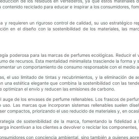
a reducción de los residuos en vertederos, ya que estos materiale
ontenido reciclado para educar e inspirar a los consumidores, fome
 y requieren un riguroso control de calidad, su uso estratégico rep
ción en el diseño con la sostenibilidad de los materiales, las ma
egia poderosa para las marcas de perfumes ecológicas. Reducir el v
umo de recursos. Esta mentalidad minimalista trasciende la forma y
 fomentar un comportamiento de consumo responsable con el medio 
s, el uso limitado de tintas y recubrimientos, y la eliminación de a
rean una estética elegante que combina la sostenibilidad con las te
 optimizan el envío y reducen las emisiones de carbono.
l auge de los envases de perfume rellenables. Los frascos de perfum
lo uso. Las marcas que incorporan sistemas rellenables suelen dise
n ser compactos, priorizando el uso reducido de materiales y, en oca
trategia de sostenibilidad de la marca, fomentando la fidelidad 
a incentivan a los clientes a devolver o reciclar los componentes, lo
consumidores con conciencia ambiental, sino también a quienes aprec