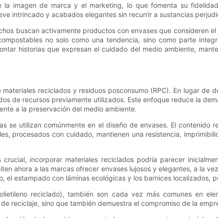
e la imagen de marca y el marketing, lo que fomenta su fidelidad.
ve intrincado y acabados elegantes sin recurrir a sustancias perjudi
uchos buscan activamente productos con envases que consideren el
ompostables no solo como una tendencia, sino como parte integra
ntar historias que expresan el cuidado del medio ambiente, manteni
de materiales reciclados y residuos posconsumo (RPC). En lugar de 
os de recursos previamente utilizados. Este enfoque reduce la dem
ente a la preservación del medio ambiente.
adas se utilizan comúnmente en el diseño de envases. El contenido 
ales, procesados ​​con cuidado, mantienen una resistencia, imprimibil
crucial, incorporar materiales reciclados podría parecer inicialm
en ahora a las marcas ofrecer envases lujosos y elegantes, a la vez
, el estampado con láminas ecológicas y los barnices localizados, pue
polietileno reciclado), también son cada vez más comunes en el
o de reciclaje, sino que también demuestra el compromiso de la empres