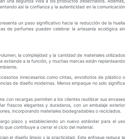
s dan una segunda vida a los productos desechados. Además,
ntando así la confianza y la autenticidad en la comunicación
resenta un paso significativo hacia la reducción de la huella
rcas de perfumes pueden celebrar la artesanía ecológica sin
olumen, la complejidad y la cantidad de materiales utilizados
 se extiende a la función, y muchas marcas están replanteando
ambiente.
ccesorios innecesarios como cintas, envoltorios de plástico o
ndencias de diseño modernas. Menos empaque no solo significa
e con recargas permiten a los clientes reutilizar sus envases
ñar frascos elegantes y duraderos, con un embalaje exterior
siones, incorporando materiales biodegradables o reciclados.
a largo plazo y estableciendo un nuevo estándar para el uso
 que contribuye a cerrar el ciclo del material.
ian el diseño limpio y la practicidad. Este enfoque reduce la