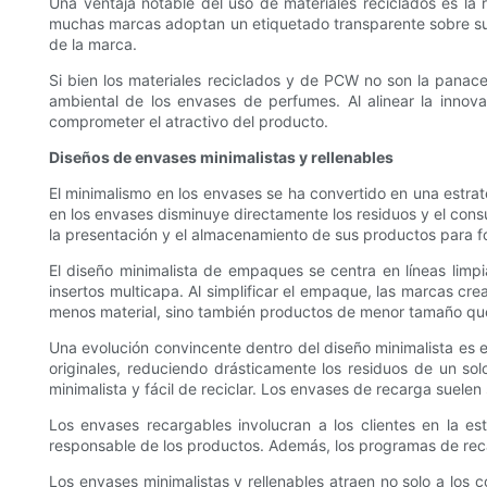
Una ventaja notable del uso de materiales reciclados es l
muchas marcas adoptan un etiquetado transparente sobre su c
de la marca.
Si bien los materiales reciclados y de PCW no son la panacea
ambiental de los envases de perfumes. Al alinear la innova
comprometer el atractivo del producto.
Diseños de envases minimalistas y rellenables
El minimalismo en los envases se ha convertido en una estrat
en los envases disminuye directamente los residuos y el cons
la presentación y el almacenamiento de sus productos para
El diseño minimalista de empaques se centra en líneas limpia
insertos multicapa. Al simplificar el empaque, las marcas c
menos material, sino también productos de menor tamaño que
Una evolución convincente dentro del diseño minimalista es e
originales, reduciendo drásticamente los residuos de un so
minimalista y fácil de reciclar. Los envases de recarga suele
Los envases recargables involucran a los clientes en la es
responsable de los productos. Además, los programas de recarg
Los envases minimalistas y rellenables atraen no solo a los 