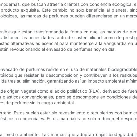
 modernas, que buscan atraer a clientes con conciencia ecológica,
roducto exquisita. Este cambio no solo beneficia al planeta, sino
ológicas, las marcas de perfumes pueden diferenciarse en un merca
ostenible que están transformando la forma en que las marcas de p
satisfacen las necesidades tanto de sostenibilidad como de presti
stas alternativas es esencial para mantenerse a la vanguardia en 
 están revolucionando el envasado de perfumes hoy en día.
envasado de perfumes reside en el uso de materiales biodegradable
etálicos que resisten la descomposición y contribuyen a los residu
da tras su eliminación, garantizando así un impacto ambiental míni
de origen vegetal como el ácido poliláctico (PLA), derivado de fue
os plásticos convencionales, pero se descompone en condiciones de 
ses de perfume sin la carga ambiental.
rreno. Estos suelen estar sin revestimiento o recubiertos con barni
cos o comerciales. Estos materiales no solo reducen el desperdic
o al medio ambiente. Las marcas que adoptan cajas biodegradab