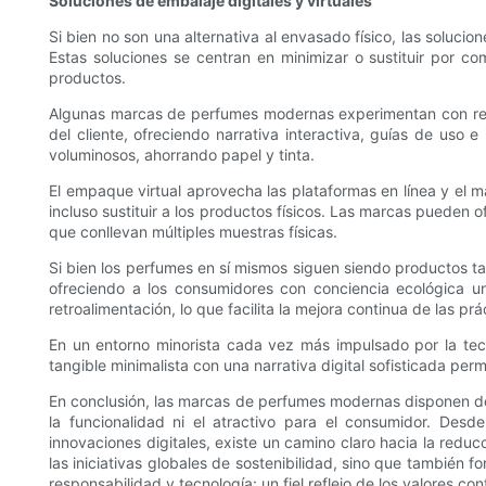
Soluciones de embalaje digitales y virtuales
Si bien no son una alternativa al envasado físico, las soluc
Estas soluciones se centran en minimizar o sustituir por co
productos.
Algunas marcas de perfumes modernas experimentan con reali
del cliente, ofreciendo narrativa interactiva, guías de uso
voluminosos, ahorrando papel y tinta.
El empaque virtual aprovecha las plataformas en línea y el
incluso sustituir a los productos físicos. Las marcas pueden o
que conllevan múltiples muestras físicas.
Si bien los perfumes en sí mismos siguen siendo productos ta
ofreciendo a los consumidores con conciencia ecológica u
retroalimentación, lo que facilita la mejora continua de las pr
En un entorno minorista cada vez más impulsado por la tecn
tangible minimalista con una narrativa digital sofisticada perm
En conclusión, las marcas de perfumes modernas disponen de una
la funcionalidad ni el atractivo para el consumidor. Desd
innovaciones digitales, existe un camino claro hacia la redu
las iniciativas globales de sostenibilidad, sino que también
responsabilidad y tecnología: un fiel reflejo de los valores con