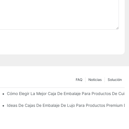
FAQ
Noticias
Solución
Sostenibles
Cómo Elegir La Mejor Caja De Embalaje Para Productos De Cuida
 Piel Personalizados Que Fomentan La Fidelidad A La Marca
Ideas De Cajas De Embalaje De Lujo Para Productos Premium De