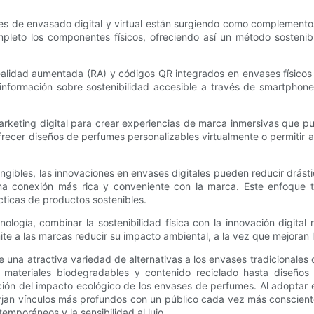
iones de envasado digital y virtual están surgiendo como complemento
mpleto los componentes físicos, ofreciendo así un método sostenib
dad aumentada (RA) y códigos QR integrados en envases físicos mi
 e información sobre sostenibilidad accesible a través de smartphon
 marketing digital para crear experiencias de marca inmersivas que
frecer diseños de perfumes personalizables virtualmente o permitir a 
ngibles, las innovaciones en envases digitales pueden reducir drás
na conexión más rica y conveniente con la marca. Este enfoque ta
ácticas de productos sostenibles.
ología, combinar la sostenibilidad física con la innovación digita
ite a las marcas reducir su impacto ambiental, a la vez que mejoran la
 atractiva variedad de alternativas a los envases tradicionales que 
e materiales biodegradables y contenido reciclado hasta diseños m
cción del impacto ecológico de los envases de perfumes. Al adoptar 
 forjan vínculos más profundos con un público cada vez más conscien
temporáneos y la sensibilidad al lujo.