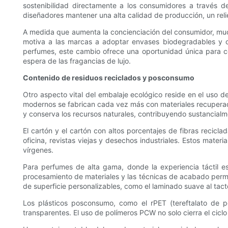
sostenibilidad directamente a los consumidores a través d
diseñadores mantener una alta calidad de producción, un relie
A medida que aumenta la concienciación del consumidor, m
motiva a las marcas a adoptar envases biodegradables y c
perfumes, este cambio ofrece una oportunidad única para co
espera de las fragancias de lujo.
Contenido de residuos reciclados y posconsumo
Otro aspecto vital del embalaje ecológico reside en el uso 
modernos se fabrican cada vez más con materiales recuperad
y conserva los recursos naturales, contribuyendo sustancialm
El cartón y el cartón con altos porcentajes de fibras recicl
oficina, revistas viejas y desechos industriales. Estos materi
vírgenes.
Para perfumes de alta gama, donde la experiencia táctil es 
procesamiento de materiales y las técnicas de acabado permit
de superficie personalizables, como el laminado suave al tacto
Los plásticos posconsumo, como el rPET (tereftalato de 
transparentes. El uso de polímeros PCW no solo cierra el cicl