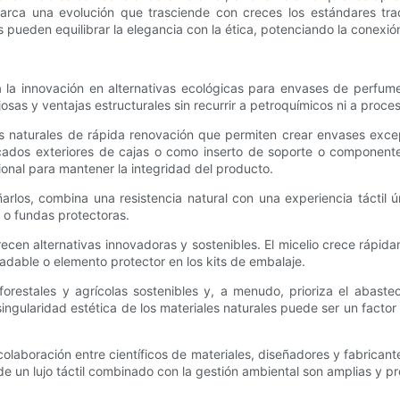
arca una evolución que trasciende con creces los estándares trad
eden equilibrar la elegancia con la ética, potenciando la conexión
a la innovación en alternativas ecológicas para envases de perfume
josas y ventajas estructurales sin recurrir a petroquímicos ni a pro
s naturales de rápida renovación que permiten crear envases excep
rincados exteriores de cajas o como inserto de soporte o componen
onal para mantener la integridad del producto.
arlos, combina una resistencia natural con una experiencia táctil ún
 o fundas protectoras.
ecen alternativas innovadoras y sostenibles. El micelio crece rápi
dable o elemento protector en los kits de embalaje.
restales y agrícolas sostenibles y, a menudo, prioriza el abastec
ingularidad estética de los materiales naturales puede ser un factor 
colaboración entre científicos de materiales, diseñadores y fabrican
 de un lujo táctil combinado con la gestión ambiental son amplias y 