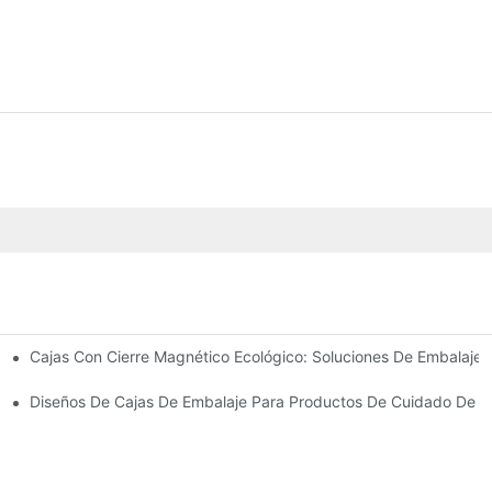
Cajas Con Cierre Magnético Ecológico: Soluciones De Embalaje 
Para Un Embalaje Premium
idado De La Piel
Diseños De Cajas De Embalaje Para Productos De Cuidado De La