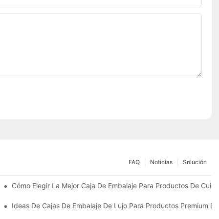
FAQ
Noticias
Solución
Sostenibles
Cómo Elegir La Mejor Caja De Embalaje Para Productos De Cuida
 Piel Personalizados Que Fomentan La Fidelidad A La Marca
Ideas De Cajas De Embalaje De Lujo Para Productos Premium De