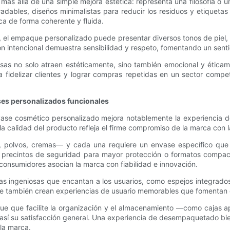
ás allá de una simple mejora estética: representa una filosofía o 
dables, diseños minimalistas para reducir los residuos y etiquetas 
a de forma coherente y fluida.
a, el empaque personalizado puede presentar diversos tonos de piel,
n intencional demuestra sensibilidad y respeto, fomentando un senti
esas no solo atraen estéticamente, sino también emocional y éticam
a fidelizar clientes y lograr compras repetidas en un sector compe
ses personalizados funcionales
 envase cosmético personalizado mejora notablemente la experiencia 
a calidad del producto refleja el firme compromiso de la marca con la
 polvos, cremas— y cada una requiere un envase específico que ga
 precintos de seguridad para mayor protección o formatos compacto
consumidores asocian la marca con fiabilidad e innovación.
cas ingeniosas que encantan a los usuarios, como espejos integrado
que también crean experiencias de usuario memorables que fomentan e
aque que facilite la organización y el almacenamiento —como cajas 
o así su satisfacción general. Una experiencia de desempaquetado bi
 la marca.