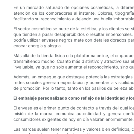
En un mercado saturado de opciones cosméticas, la diferenc
atención de los compradores al instante. Colores, tipograf
facilitando su reconocimiento y dejando una huella imborrabl
El sector cosmético se nutre de la estética, y los clientes s
que tienden a pasar desapercibidos o resultar impersonales.
podría utilizar envases negros mate con detalles dorados para
evocar energía y alegría.
Más allá de la tienda física o la plataforma online, el empaq
transmitiendo mucho. Cuanto más distintivo y atractivo sea e
invaluable, ya que no solo aumenta el reconocimiento, sino qu
Además, un empaque que destaque potencia las estrategias 
redes sociales generan expectación y aumentan la visibilidad
de promoción. Por lo tanto, tanto en los pasillos de bellez
El embalaje personalizado como reflejo de la identidad y lo
El envase es el primer punto de contacto a través del cual l
misión de la marca, comunica autenticidad y genera confia
consumidores exigentes de hoy en día valoran enormemente.
Las marcas suelen tener narrativas y valores bien definidos, co