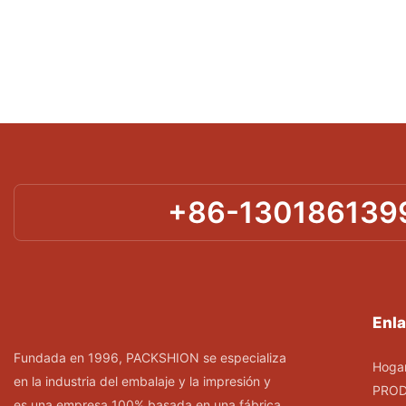
+86-130186139
Enla
Fundada en 1996, PACKSHION se especializa
Hoga
en la industria del embalaje y la impresión y
PRO
es una empresa 100% basada en una fábrica