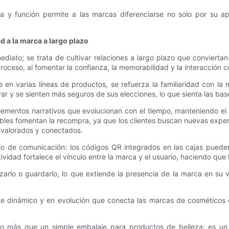
a y función permite a las marcas diferenciarse no solo por su apa
d a la marca a largo plazo
diato; se trata de cultivar relaciones a largo plazo que convierta
oceso, al fomentar la confianza, la memorabilidad y la interacción c
 varias líneas de productos, se refuerza la familiaridad con la mar
ar y se sienten más seguros de sus elecciones, lo que sienta las base
entos narrativos que evolucionan con el tiempo, manteniendo el in
bles fomentan la recompra, ya que los clientes buscan nuevas exp
n valorados y conectados.
io de comunicación: los códigos QR integrados en las cajas pued
ividad fortalece el vínculo entre la marca y el usuario, haciendo que 
ilizarlo o guardarlo, lo que extiende la presencia de la marca en s
e dinámico y en evolución que conecta las marcas de cosméticos 
ho más que un simple embalaje para productos de belleza: es un 