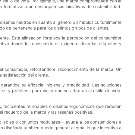
un estilo de vida. Por ejemplo, una marca comprometida con la
informativas que destaquen sus iniciativas de sostenibilidad.
 diseños neutros en cuanto al género o símbolos culturalmente
do de pertenencia para los distintos grupos de clientes.
ente. Esta alineación fortalece la percepción del consumidor
titivo donde los consumidores exigentes leen las etiquetas y
del consumidor, reforzando el reconocimiento de la marca. Un
 satisfacción del cliente.
rantice su eficacia, higiene y practicidad. Las soluciones
s y prácticos para viajar que se adaptan al estilo de vida.
s, recipientes rellenables o diseños ergonómicos que reducen
l recuerdo de la marca y las reseñas positivas.
apilables o conjuntos modulares— ayuda a los consumidores a
en diseñada también puede generar alegría, lo que incentiva a