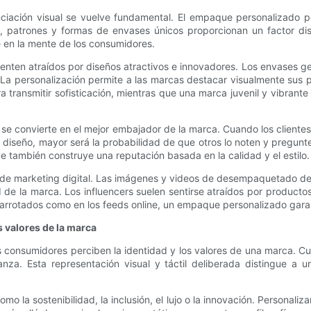
iación visual se vuelve fundamental. El empaque personalizado pe
ía, patrones y formas de envases únicos proporcionan un factor di
e en la mente de los consumidores.
e sienten atraídos por diseños atractivos e innovadores. Los envases
 La personalización permite a las marcas destacar visualmente sus p
 transmitir sofisticación, mientras que una marca juvenil y vibrante 
ue se convierte en el mejor embajador de la marca. Cuando los cliente
l diseño, mayor será la probabilidad de que otros lo noten y pregu
e también construye una reputación basada en la calidad y el estilo.
de marketing digital. Las imágenes y videos de desempaquetado de 
 de la marca. Los influencers suelen sentirse atraídos por product
a abarrotados como en los feeds online, un empaque personalizado ga
s valores de la marca
os consumidores perciben la identidad y los valores de una marca. 
nza. Esta representación visual y táctil deliberada distingue a
mo la sostenibilidad, la inclusión, el lujo o la innovación. Personaliz