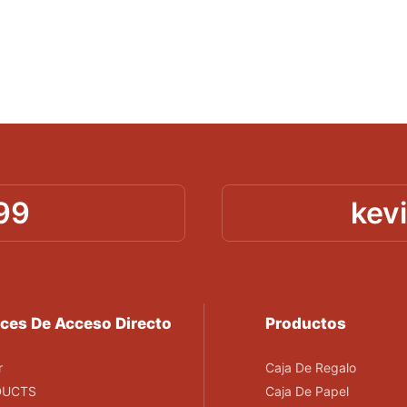
99
kev
ces De Acceso Directo
Productos
r
Caja De Regalo
DUCTS
Caja De Papel