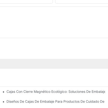
Cajas Con Cierre Magnético Ecológico: Soluciones De Embalaje 
Para Un Embalaje Premium
idado De La Piel
Diseños De Cajas De Embalaje Para Productos De Cuidado De La