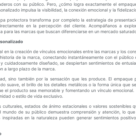
uraderos con su público. Pero, ¿cómo logra exactamente el empaqu
nalizado impulsa la visibilidad, la conexión emocional y la fideliza
protectora transforma por completo la estrategia de presentació
irectamente en la percepción del cliente. Acompáñanos a explor
ca para las marcas que buscan diferenciarse en un mercado saturad
rsonalizado
en la creación de vínculos emocionales entre las marcas y los cons
 historia de la marca, conectando instantáneamente con el público 
 y cuidadosamente diseñado, se despiertan sentimientos de entusia
ón a largo plazo de la marca.
, sino también por la sensación que les produce. El empaque pe
bado suave, el brillo de los detalles metálicos o la forma única q
e el producto sea memorable y fomentando un vínculo emocional. E
nidad o estilo de vida exclusivo.
s culturales, estados de ánimo estacionales o valores sostenible
l mundo de su público demuestra comprensión y atención, lo que fo
nes inspiradas en la naturaleza pueden generar sentimientos posit
o