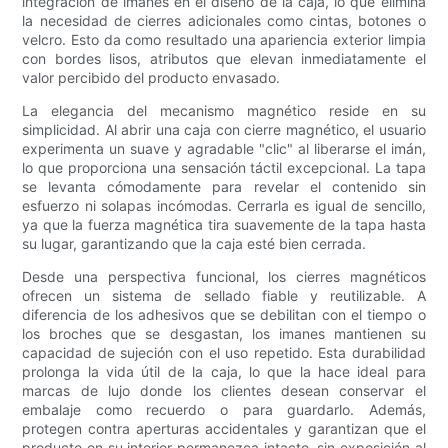
integración de imanes en el diseño de la caja, lo que elimina
la necesidad de cierres adicionales como cintas, botones o
velcro. Esto da como resultado una apariencia exterior limpia
con bordes lisos, atributos que elevan inmediatamente el
valor percibido del producto envasado.
La elegancia del mecanismo magnético reside en su
simplicidad. Al abrir una caja con cierre magnético, el usuario
experimenta un suave y agradable "clic" al liberarse el imán,
lo que proporciona una sensación táctil excepcional. La tapa
se levanta cómodamente para revelar el contenido sin
esfuerzo ni solapas incómodas. Cerrarla es igual de sencillo,
ya que la fuerza magnética tira suavemente de la tapa hasta
su lugar, garantizando que la caja esté bien cerrada.
Desde una perspectiva funcional, los cierres magnéticos
ofrecen un sistema de sellado fiable y reutilizable. A
diferencia de los adhesivos que se debilitan con el tiempo o
los broches que se desgastan, los imanes mantienen su
capacidad de sujeción con el uso repetido. Esta durabilidad
prolonga la vida útil de la caja, lo que la hace ideal para
marcas de lujo donde los clientes desean conservar el
embalaje como recuerdo o para guardarlo. Además,
protegen contra aperturas accidentales y garantizan que el
producto en su interior permanezca intacto, sin exposición al