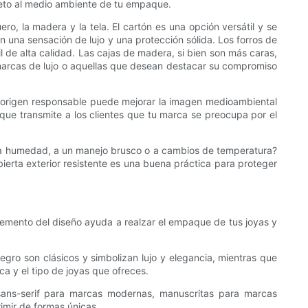
espeto al medio ambiente de tu empaque.
ero, la madera y la tela. El cartón es una opción versátil y se
 una sensación de lujo y una protección sólida. Los forros de
il de alta calidad. Las cajas de madera, si bien son más caras,
s marcas de lujo o aquellas que desean destacar su compromiso
e origen responsable puede mejorar la imagen medioambiental
 que transmite a los clientes que tu marca se preocupa por el
 a la humedad, a un manejo brusco o a cambios de temperatura?
rta exterior resistente es una buena práctica para proteger
lemento del diseño ayuda a realzar el empaque de tus joyas y
egro son clásicos y simbolizan lujo y elegancia, mientras que
a y el tipo de joyas que ofreces.
 sans-serif para marcas modernas, manuscritas para marcas
rimir de formas únicas.