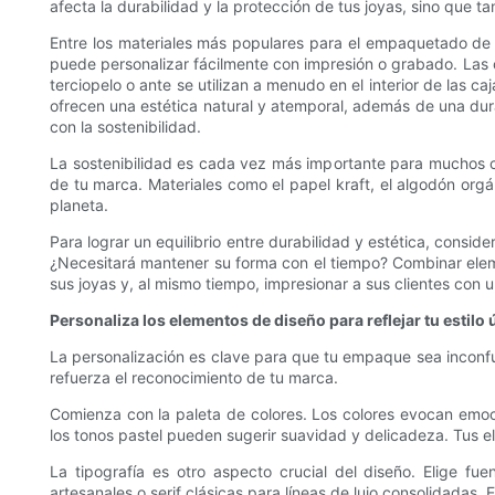
afecta la durabilidad y la protección de tus joyas, sino que t
Entre los materiales más populares para el empaquetado de joye
puede personalizar fácilmente con impresión o grabado. Las c
terciopelo o ante se utilizan a menudo en el interior de las c
ofrecen una estética natural y atemporal, además de una dura
con la sostenibilidad.
La sostenibilidad es cada vez más importante para muchos c
de tu marca. Materiales como el papel kraft, el algodón orgá
planeta.
Para lograr un equilibrio entre durabilidad y estética, cons
¿Necesitará mantener su forma con el tiempo? Combinar elem
sus joyas y, al mismo tiempo, impresionar a sus clientes con 
Personaliza los elementos de diseño para reflejar tu estilo 
La personalización es clave para que tu empaque sea inconfu
refuerza el reconocimiento de tu marca.
Comienza con la paleta de colores. Los colores evocan emocio
los tonos pastel pueden sugerir suavidad y delicadeza. Tus e
La tipografía es otro aspecto crucial del diseño. Elige 
artesanales o serif clásicas para líneas de lujo consolidadas