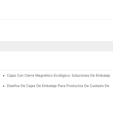
Cajas Con Cierre Magnético Ecológico: Soluciones De Embalaje 
Para Un Embalaje Premium
idado De La Piel
Diseños De Cajas De Embalaje Para Productos De Cuidado De La