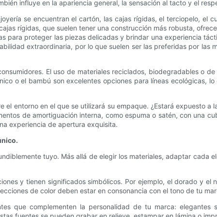
ambién influye en la apariencia general, la sensación al tacto y el r
ría se encuentran el cartón, las cajas rígidas, el terciopelo, el cu
ajas rígidas, que suelen tener una construcción más robusta, ofrecen
ajas para proteger las piezas delicadas y brindar una experiencia táct
bilidad extraordinaria, por lo que suelen ser las preferidas por la
onsumidores. El uso de materiales reciclados, biodegradables o d
nico o el bambú son excelentes opciones para líneas ecológicas, lo
idere el entorno en el que se utilizará su empaque. ¿Estará expuesto
entos de amortiguación interna, como espuma o satén, con una cubie
una experiencia de apertura exquisita.
único.
ndiblemente tuyo. Más allá de elegir los materiales, adaptar cada e
nes y tienen significados simbólicos. Por ejemplo, el dorado y el n
lecciones de color deben estar en consonancia con el tono de tu marc
fuentes que complementen la personalidad de tu marca: elegantes
. Estas fuentes se pueden grabar en relieve, estampar en lámina o imp