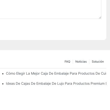
FAQ
Noticias
Solución
Sostenibles
Cómo Elegir La Mejor Caja De Embalaje Para Productos De Cuida
 Piel Personalizados Que Fomentan La Fidelidad A La Marca
Ideas De Cajas De Embalaje De Lujo Para Productos Premium De