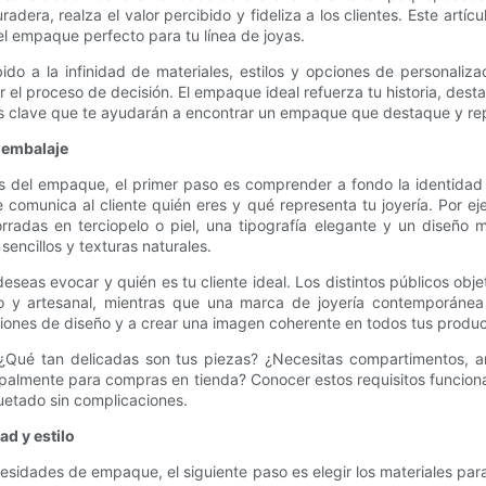
ra, realza el valor percibido y fideliza a los clientes. Este artícu
l empaque perfecto para tu línea de joyas.
 a la infinidad de materiales, estilos y opciones de personaliza
 el proceso de decisión. El empaque ideal refuerza tu historia, desta
es clave que te ayudarán a encontrar un empaque que destaque y repre
 embalaje
les del empaque, el primer paso es comprender a fondo la identid
omunica al cliente quién eres y qué representa tu joyería. Por ej
orradas en terciopelo o piel, una tipografía elegante y un diseño m
sencillos y texturas naturales.
deseas evocar y quién es tu cliente ideal. Los distintos públicos ob
o y artesanal, mientras que una marca de joyería contemporánea
pciones de diseño y a crear una imagen coherente en todos tus produc
¿Qué tan delicadas son tus piezas? ¿Necesitas compartimentos, am
cipalmente para compras en tienda? Conocer estos requisitos funciona
uetado sin complicaciones.
ad y estilo
esidades de empaque, el siguiente paso es elegir los materiales para