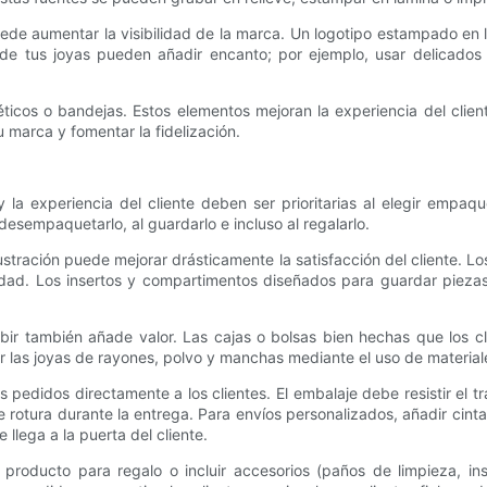
e aumentar la visibilidad de la marca. Un logotipo estampado en l
 de tus joyas pueden añadir encanto; por ejemplo, usar delicados di
éticos o bandejas. Estos elementos mejoran la experiencia del clie
marca y fomentar la fidelización.
 y la experiencia del cliente deben ser prioritarias al elegir empa
esempaquetarlo, al guardarlo e incluso al regalarlo.
ustración puede mejorar drásticamente la satisfacción del cliente. Lo
dad. Los insertos y compartimentos diseñados para guardar piezas 
r también añade valor. Las cajas o bolsas bien hechas que los cl
er las joyas de rayones, polvo y manchas mediante el uso de materia
 pedidos directamente a los clientes. El embalaje debe resistir el tr
e rotura durante la entrega. Para envíos personalizados, añadir cint
lega a la puerta del cliente.
l producto para regalo o incluir accesorios (paños de limpieza, in