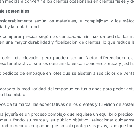
medida a convertir a los clientes ocasionales en clientes fieles y d
je sostenibles
onsiderablemente según los materiales, la complejidad y los méto
ad y la rentabilidad.
 comparar precios según las cantidades mínimas de pedido, los ma
en una mayor durabilidad y fidelización de clientes, lo que reduce l
ecio más elevado, pero pueden ser un factor diferenciador clav
ultar atractivo para los consumidores con conciencia ética y justifi
ndo pedidos de empaque en lotes que se ajusten a sus ciclos de ven
ncorpora la modularidad del empaque en tus planes para poder actua
 flexibilidad.
s de tu marca, las expectativas de los clientes y tu visión de sosteni
joyería es un proceso complejo que requiere un equilibrio preciso en
ender a fondo su marca y su público objetivo, seleccionar cuidados
, podrá crear un empaque que no solo proteja sus joyas, sino que tamb