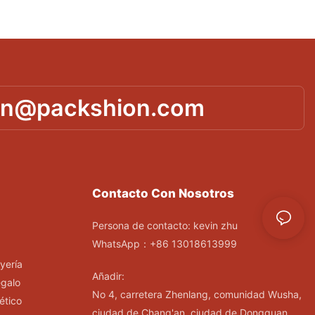
in@packshion.com
Contacto Con Nosotros
Persona de contacto: kevin zhu
WhatsApp：+86 13018613999
yería
Añadir:
egalo
No 4, carretera Zhenlang, comunidad Wusha,
ético
ciudad de Chang'an, ciudad de Dongguan,