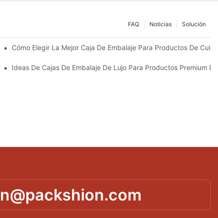
FAQ
Noticias
Solución
Sostenibles
Cómo Elegir La Mejor Caja De Embalaje Para Productos De Cuida
 Piel Personalizados Que Fomentan La Fidelidad A La Marca
Ideas De Cajas De Embalaje De Lujo Para Productos Premium De
in@packshion.com