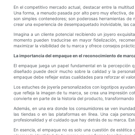
En el competitivo mercado actual, destacar entre la multitud
Una forma, a menudo pasada por alto pero muy efectiva, de a
son simples contenedores; son poderosas herramientas de ma
crear una experiencia de desempaquetado inolvidable, las caja
Imagina a un cliente potencial recibiendo un joyero exquisi
momento pueden traducirse en mayor fidelización, recomen
maximizar la visibilidad de tu marca y ofrece consejos práct
La importancia del empaque en el reconocimiento de marc
El empaque juega un papel fundamental en la percepción que
diseñado puede decir mucho sobre la calidad y la personalida
empaque debe reflejar estas cualidades para reforzar el valor
Los estuches de joyería personalizados con logotipos ayudan 
que refleja la imagen de tu marca, se crea una impresión co
convierte en parte de la historia del producto, transforman
Además, en una era donde los consumidores se ven inundados
las tiendas o en las plataformas en línea. Una caja person
profesionalidad y el cuidado que hay detrás de su marca. Esto
En esencia, el empaque no es solo una cuestión de estética 