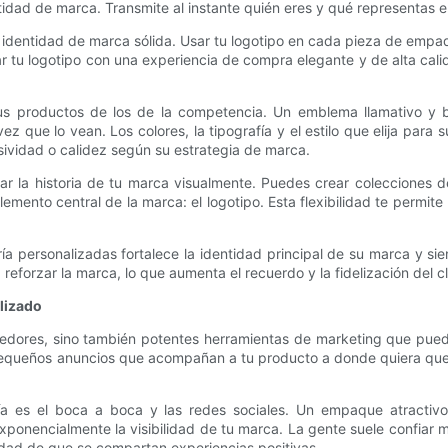
entidad de marca. Transmite al instante quién eres y qué representas 
a identidad de marca sólida. Usar tu logotipo en cada pieza de empa
r tu logotipo con una experiencia de compra elegante y de alta cali
 sus productos de los de la competencia. Un emblema llamativo y
z que lo vean. Los colores, la tipografía y el estilo que elija para 
sividad o calidez según su estrategia de marca.
tar la historia de tu marca visualmente. Puedes crear coleccione
emento central de la marca: el logotipo. Esta flexibilidad te permit
ía personalizadas fortalece la identidad principal de su marca y si
eforzar la marca, lo que aumenta el recuerdo y la fidelización del cl
lizado
edores, sino también potentes herramientas de marketing que puede
 pequeños anuncios que acompañan a tu producto a donde quiera que v
 es el boca a boca y las redes sociales. Un empaque atractivo 
ponencialmente la visibilidad de tu marca. La gente suele confiar
idad de que se compartan experiencias positivas.