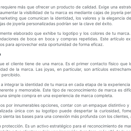
 requiere más que ofrecer un producto de calidad. Exige una estrat
umentar la visibilidad de tu marca es mediante cajas de joyería pe
rketing que comunican la identidad, los valores y la elegancia de
s de joyería personalizadas podrían ser la clave del éxito.
tamente elaborado que exhibe tu logotipo y los colores de tu marc
daciones de boca en boca y compras repetidas. Este artículo ex
icos para aprovechar esta oportunidad de forma eficaz.
a
 el cliente tiene de una marca. Es el primer contacto físico que
d de la marca. Las joyas, en particular, son artículos estrechament
 percibido.
a integrar la identidad de tu marca en cada etapa de la experiencia 
herente y memorable. Este tipo de reconocimiento de marca es difíc
do una simple compra en una experiencia de marca completa.
 por innumerables opciones, contar con un empaque distintivo y a
alizada única con su logotipo puede despertar la curiosidad, fomen
 sienta las bases para una conexión más profunda con los clientes, a
o protección. Es un activo estratégico para el reconocimiento de m