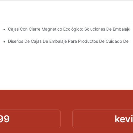
Cajas Con Cierre Magnético Ecológico: Soluciones De Embalaje 
Para Un Embalaje Premium
idado De La Piel
Diseños De Cajas De Embalaje Para Productos De Cuidado De La
99
kev