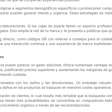
rigirse a segmentos demográficos específicos o promocionar campañ
joyería pueden generar interés y urgencia. Estas estrategias de mar
colaboraciones. Si tus cajas de joyería tienen un aspecto profesio
los. Esto amplía la red de tu marca y te presenta a públicos que qui
 directo, como códigos QR con enlaces a consejos para el cuidado 
ea una interacción continua y una experiencia de marca multidimen
dos
otipos puede parecer un gasto adicional, ofrece numerosas ventajas
to, justificando precios superiores y aumentando los márgenes de g
ntación cuidada.
cionados con los daños y las devoluciones. Un embalaje robusto
os daños en los productos se traducen en menores costes operativos 
ación de clientes, lo cual resulta más rentable que la búsqueda co
a tienen más probabilidades de convertirse en compradores habit
n crecimiento orgánico a través de las recomendaciones.