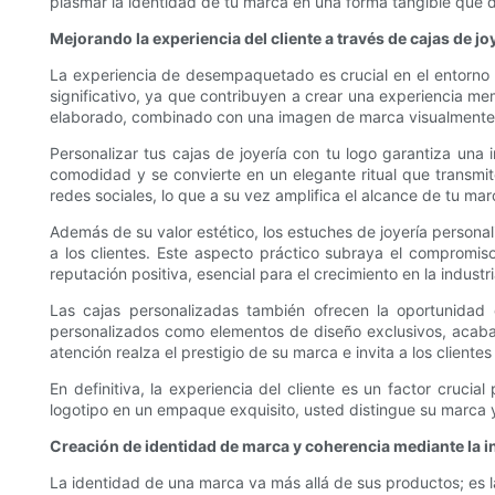
plasmar la identidad de tu marca en una forma tangible que de
Mejorando la experiencia del cliente a través de cajas de j
La experiencia de desempaquetado es crucial en el entorno m
significativo, ya que contribuyen a crear una experiencia me
elaborado, combinado con una imagen de marca visualmente a
Personalizar tus cajas de joyería con tu logo garantiza una
comodidad y se convierte en un elegante ritual que transmit
redes sociales, lo que a su vez amplifica el alcance de tu ma
Además de su valor estético, los estuches de joyería persona
a los clientes. Este aspecto práctico subraya el comprom
reputación positiva, esencial para el crecimiento en la industri
Las cajas personalizadas también ofrecen la oportunidad de
personalizados como elementos de diseño exclusivos, acabado
atención realza el prestigio de su marca e invita a los cliente
En definitiva, la experiencia del cliente es un factor cruci
logotipo en un empaque exquisito, usted distingue su marca y 
Creación de identidad de marca y coherencia mediante la i
La identidad de una marca va más allá de sus productos; es la 