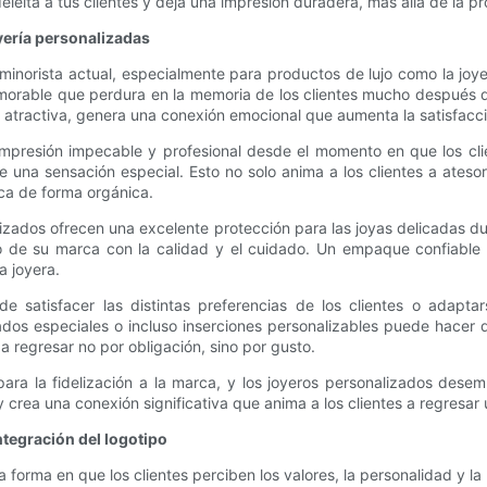
leita a tus clientes y deja una impresión duradera, más allá de la pr
oyería personalizadas
inorista actual, especialmente para productos de lujo como la joye
morable que perdura en la memoria de los clientes mucho después de r
tractiva, genera una conexión emocional que aumenta la satisfacci
 impresión impecable y profesional desde el momento en que los cli
e una sensación especial. Esto no solo anima a los clientes a ateso
rca de forma orgánica.
lizados ofrecen una excelente protección para las joyas delicadas du
iso de su marca con la calidad y el cuidado. Un empaque confiabl
a joyera.
 satisfacer las distintas preferencias de los clientes o adaptar
s especiales o incluso inserciones personalizables puede hacer qu
s a regresar no por obligación, sino por gusto.
al para la fidelización a la marca, y los joyeros personalizados des
crea una conexión significativa que anima a los clientes a regresar 
ntegración del logotipo
forma en que los clientes perciben los valores, la personalidad y la