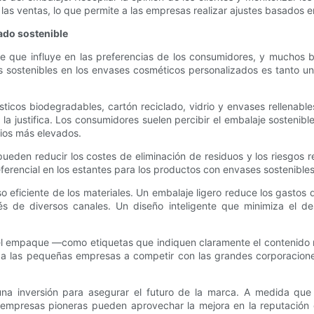
 ventas, lo que permite a las empresas realizar ajustes basados ​​en 
ado sostenible
able que influye en las preferencias de los consumidores, y mucho
s sostenibles en los envases cosméticos personalizados es tanto u
sticos biodegradables, cartón reciclado, vidrio y envases rellenable
 la justifica. Los consumidores suelen percibir el embalaje sosten
ecios más elevados.
den reducir los costes de eliminación de residuos y los riesgos re
ferencial en los estantes para los productos con envases sostenibles
eficiente de los materiales. Un embalaje ligero reduce los gastos d
 de diversos canales. Un diseño inteligente que minimiza el de
 del empaque —como etiquetas que indiquen claramente el contenido r
 a las pequeñas empresas a competir con las grandes corporaciones
s una inversión para asegurar el futuro de la marca. A medida q
mpresas pioneras pueden aprovechar la mejora en la reputación d