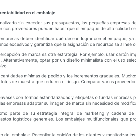
entabilidad en el embalaje
nalizado sin exceder sus presupuestos, las pequeñas empresas deb
ión con proveedores pueden hacer que el empaque de alta calidad se
s empresas deben identificar qué desean lograr con el empaque, ya 
ños excesivos y garantiza que la asignación de recursos se alinee c
percepción de marca es otra estrategia. Por ejemplo, usar cartón im
. Alternativamente, optar por un diseño minimalista con el uso sel
ivo.
as cantidades mínimas de pedido y los incrementos graduales. Much
lotes de muestra que reducen el riesgo. Comparar varios proveedore
 envases con formas estandarizadas y etiquetas o fundas impresas p
a las empresas adaptar su imagen de marca sin necesidad de modifica
mo parte de su estrategia integral de marketing y cadena de s
gastos logísticos generales. Los embalajes multifuncionales que 
o del embalaje. Recopilar la opinión de los clientes y monitorizar lo