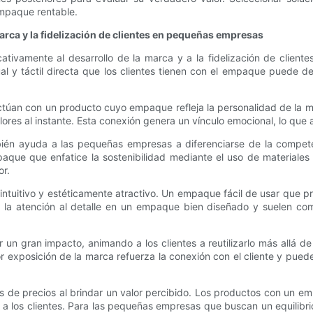
empaque rentable.
arca y la fidelización de clientes en pequeñas empresas
ativamente al desarrollo de la marca y a la fidelización de clien
al y táctil directa que los clientes tienen con el empaque puede d
ctúan con un producto cuyo empaque refleja la personalidad de la mar
alores al instante. Esta conexión genera un vínculo emocional, lo qu
ién ayuda a las pequeñas empresas a diferenciarse de la competen
ue que enfatice la sostenibilidad mediante el uso de materiales r
or.
intuitivo y estéticamente atractivo. Un empaque fácil de usar que p
 la atención al detalle en un empaque bien diseñado y suelen com
 gran impacto, animando a los clientes a reutilizarlo más allá de l
or exposición de la marca refuerza la conexión con el cliente y pue
s de precios al brindar un valor percibido. Los productos con un em
r a los clientes. Para las pequeñas empresas que buscan un equilibri