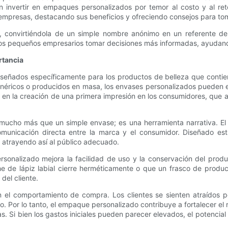
ertir en empaques personalizados por temor al costo y al retorno 
presas, destacando sus beneficios y ofreciendo consejos para toma
 convirtiéndola de un simple nombre anónimo en un referente de 
 los pequeños empresarios tomar decisiones más informadas, ayuda
rtancia
eñados específicamente para los productos de belleza que contienen,
enéricos o producidos en masa, los envases personalizados pueden e
ial en la creación de una primera impresión en los consumidores, qu
ucho más que un simple envase; es una herramienta narrativa. El 
omunicación directa entre la marca y el consumidor. Diseñado e
, atrayendo así al público adecuado.
rsonalizado mejora la facilidad de uso y la conservación del produ
e de lápiz labial cierre herméticamente o que un frasco de product
del cliente.
 el comportamiento de compra. Los clientes se sienten atraídos p
. Por lo tanto, el empaque personalizado contribuye a fortalecer el
s. Si bien los gastos iniciales pueden parecer elevados, el potencia