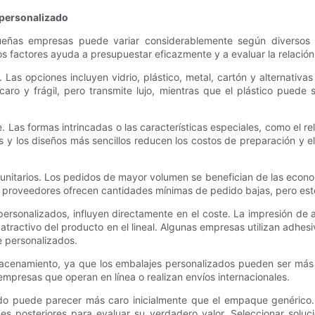
 personalizado
eñas empresas puede variar considerablemente según diversos 
factores ayuda a presupuestar eficazmente y a evaluar la relación co
. Las opciones incluyen vidrio, plástico, metal, cartón y alternati
s caro y frágil, pero transmite lujo, mientras que el plástico pued
Las formas intrincadas o las características especiales, como el re
rmas y los diseños más sencillos reducen los costos de preparación y
unitarios. Los pedidos de mayor volumen se benefician de las econom
proveedores ofrecen cantidades mínimas de pedido bajas, pero est
ersonalizados, influyen directamente en el coste. La impresión de a
l atractivo del producto en el lineal. Algunas empresas utilizan ad
 personalizados.
acenamiento, ya que los embalajes personalizados pueden ser más v
empresas que operan en línea o realizan envíos internacionales.
zado puede parecer más caro inicialmente que el empaque genéric
nes posteriores para evaluar su verdadero valor. Seleccionar soluc