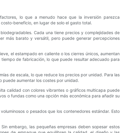
factores, lo que a menudo hace que la inversión parezca
sto-beneficio, en lugar de solo el gasto total.
vas biodegradables. Cada una tiene precios y complejidades de
e ser más barato y versátil, pero puede generar percepciones
lieve, el estampado en caliente o los cierres únicos, aumentan
 el tiempo de fabricación, lo que puede resultar adecuado para
ías de escala, lo que reduce los precios por unidad. Para las
o puede aumentar los costes por unidad.
lta calidad con colores vibrantes o gráficos multicapa puede
hesivos o fundas como una opción más económica para añadir su
oluminosos o pesados ​​que los contenedores estándar. Esto
o. Sin embargo, las pequeñas empresas deben sopesar estos
iones de empaque que equilibren la calidad, el diseño y las