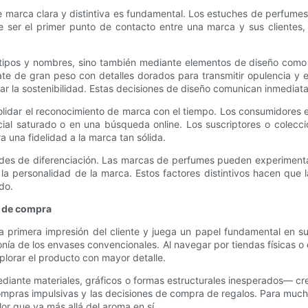
e marca clara y distintiva es fundamental. Los estuches de perfum
uele ser el primer punto de contacto entre una marca y sus client
otipos y nombres, sino también mediante elementos de diseño como 
te de gran peso con detalles dorados para transmitir opulencia y 
tar la sostenibilidad. Estas decisiones de diseño comunican inmediat
olidar el reconocimiento de marca con el tiempo. Los consumidores e
cial saturado o en una búsqueda online. Los suscriptores o colecci
a una fidelidad a la marca tan sólida.
ades de diferenciación. Las marcas de perfumes pueden experiment
 la personalidad de la marca. Estos factores distintivos hacen qu
do.
s de compra
e la primera impresión del cliente y juega un papel fundamental e
nía de los envases convencionales. Al navegar por tiendas físicas o 
plorar el producto con mayor detalle.
diante materiales, gráficos o formas estructurales inesperados— cr
mpras impulsivas y las decisiones de compra de regalos. Para mucho
or que va más allá del aroma en sí.