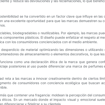
cliente y reduce las devoluciones y las reclamaciones, lo que benefic
sostenibilidad se ha convertido en un factor clave que influye en la
n una excelente oportunidad para que las marcas demuestren su comp
nos.
eciclables, biodegradables o reutilizables. Por ejemplo, las marcas
los componentes plásticos. El diseño puede enfatizar el respeto al m
tica con los consumidores concienciados con el medio ambiente.
 desperdicio de material optimizando las dimensiones o utilizando
ntenedores de almacenamiento o elementos decorativos, lo que les añ
funciona como una declaración ética de la marca que genera confia
ciclaje posteriores al uso puede diferenciar una marca de perfumes
ridad reta a las marcas a innovar creativamente dentro de ciertos lí
egmento de consumidores con conciencia ecológica que buscan acti
ible.
más que contener una fragancia: moldean la percepción del consumid
icos. En un mercado donde el impacto visual y emocional suele pr
 diferenciarse y fidelizar a su clientela.