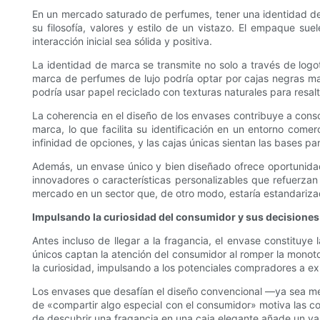
En un mercado saturado de perfumes, tener una identidad d
su filosofía, valores y estilo de un vistazo. El empaque s
interacción inicial sea sólida y positiva.
La identidad de marca se transmite no solo a través de log
marca de perfumes de lujo podría optar por cajas negras ma
podría usar papel reciclado con texturas naturales para resal
La coherencia en el diseño de los envases contribuye a cons
marca, lo que facilita su identificación en un entorno comer
infinidad de opciones, y las cajas únicas sientan las bases par
Además, un envase único y bien diseñado ofrece oportunid
innovadores o características personalizables que refuerzan
mercado en un sector que, de otro modo, estaría estandariza
Impulsando la curiosidad del consumidor y sus decisione
Antes incluso de llegar a la fragancia, el envase constituy
únicos captan la atención del consumidor al romper la monoto
la curiosidad, impulsando a los potenciales compradores a ex
Los envases que desafían el diseño convencional —ya sea me
de «compartir algo especial con el consumidor» motiva las co
de descubrir una fragancia en una caja elegante añade un val