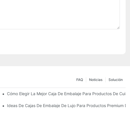
FAQ
Noticias
Solución
Sostenibles
Cómo Elegir La Mejor Caja De Embalaje Para Productos De Cuida
 Piel Personalizados Que Fomentan La Fidelidad A La Marca
Ideas De Cajas De Embalaje De Lujo Para Productos Premium De