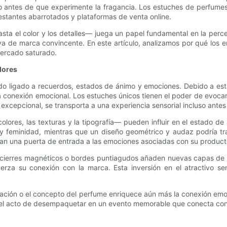
so antes de que experimente la fragancia. Los estuches de perfume
estantes abarrotados y plataformas de venta online.
a el color y los detalles— juega un papel fundamental en la perce
tiva de marca convincente. En este artículo, analizamos por qué lo
mercado saturado.
dores
 ligado a recuerdos, estados de ánimo y emociones. Debido a esta
 conexión emocional. Los estuches únicos tienen el poder de evocar 
epcional, se transporta a una experiencia sensorial incluso antes d
res, las texturas y la tipografía— pueden influir en el estado de 
 feminidad, mientras que un diseño geométrico y audaz podría tra
ean una puerta de entrada a las emociones asociadas con su product
cierres magnéticos o bordes puntiagudos añaden nuevas capas de pl
erza su conexión con la marca. Esta inversión en el atractivo sens
spiración o el concepto del perfume enriquece aún más la conexión em
o el acto de desempaquetar en un evento memorable que conecta con 