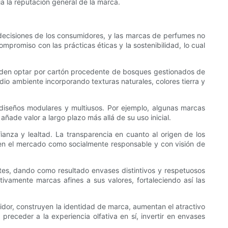
ia la reputación general de la marca.
s decisiones de los consumidores, y las marcas de perfumes no
romiso con las prácticas éticas y la sostenibilidad, lo cual
 pueden optar por cartón procedente de bosques gestionados de
edio ambiente incorporando texturas naturales, colores tierra y
 diseños modulares y multiusos. Por ejemplo, algunas marcas
ade valor a largo plazo más allá de su uso inicial.
nza y lealtad. La transparencia en cuanto al origen de los
 en el mercado como socialmente responsable y con visión de
mites, dando como resultado envases distintivos y respetuosos
vamente marcas afines a sus valores, fortaleciendo así las
or, construyen la identidad de marca, aumentan el atractivo
eceder a la experiencia olfativa en sí, invertir en envases