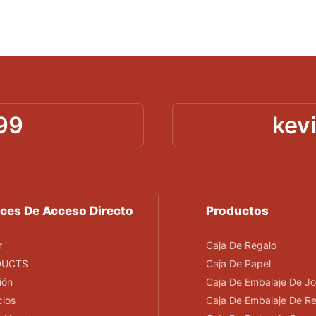
99
kev
ces De Acceso Directo
Productos
r
Caja De Regalo
DUCTS
Caja De Papel
ión
Caja De Embalaje De Jo
cios
Caja De Embalaje De R