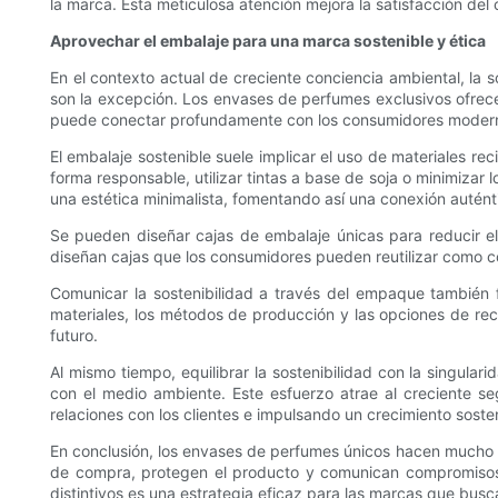
la marca. Esta meticulosa atención mejora la satisfacción del 
Aprovechar el embalaje para una marca sostenible y ética
En el contexto actual de creciente conciencia ambiental, la 
son la excepción. Los envases de perfumes exclusivos ofrece
puede conectar profundamente con los consumidores moder
El embalaje sostenible suele implicar el uso de materiales r
forma responsable, utilizar tintas a base de soja o minimizar 
una estética minimalista, fomentando así una conexión autén
Se pueden diseñar cajas de embalaje únicas para reducir el
diseñan cajas que los consumidores pueden reutilizar como co
Comunicar la sostenibilidad a través del empaque también 
materiales, los métodos de producción y las opciones de re
futuro.
Al mismo tiempo, equilibrar la sostenibilidad con la singula
con el medio ambiente. Este esfuerzo atrae al creciente s
relaciones con los clientes e impulsando un crecimiento sosten
En conclusión, los envases de perfumes únicos hacen mucho 
de compra, protegen el producto y comunican compromisos ét
distintivos es una estrategia eficaz para las marcas que buscan