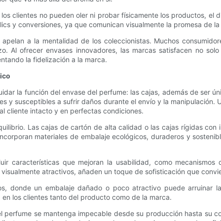
s clientes no pueden oler ni probar físicamente los productos, el d
lics y conversiones, ya que comunican visualmente la promesa de la 
o apelan a la mentalidad de los coleccionistas. Muchos consumidor
zo. Al ofrecer envases innovadores, las marcas satisfacen no sol
tando la fidelización a la marca.
tico
cuidar la función del envase del perfume: las cajas, además de ser ú
iles y susceptibles a sufrir daños durante el envío y la manipulación
l cliente intacto y en perfectas condiciones.
librio. Las cajas de cartón de alta calidad o las cajas rígidas c
corporan materiales de embalaje ecológicos, duraderos y sostenibl
r características que mejoran la usabilidad, como mecanismos de
visualmente atractivos, añaden un toque de sofisticación que convie
os, donde un embalaje dañado o poco atractivo puede arruinar la
 en los clientes tanto del producto como de la marca.
e el perfume se mantenga impecable desde su producción hasta su c