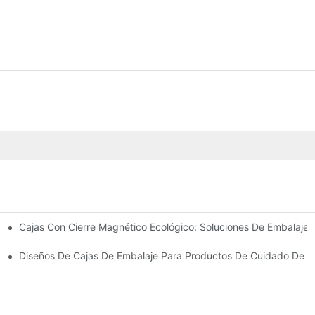
Cajas Con Cierre Magnético Ecológico: Soluciones De Embalaje 
Para Un Embalaje Premium
idado De La Piel
Diseños De Cajas De Embalaje Para Productos De Cuidado De La