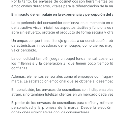
Por lo tanto, los envases de cosméticos son herramientas po
emocionales duraderos, vitales para la diferenciación de la m
El impacto del embalaje en la experiencia y percepción de
La experiencia del consumidor comienza en el momento en qu
del atractivo visual inicial, los aspectos táctiles y funcion
abre sin esfuerzo, protege el producto de forma segura y of
Un empaque que transmite lujo gracias a su construcción robu
características innovadoras del empaque, como cierres magné
valor percibido.
La comodidad también juega un papel fundamental. Los envases 
los millennials y la generación Z, que tienen poco tiempo l
confianza.
Además, elementos sensoriales como el empaque con fragancia
marca. La satisfacción emocional que se obtiene al desempa
En conclusión, los envases de cosméticos son indispensables p
atraer, sino también fidelizar clientes en un mercado cada v
El poder de los envases de cosméticos para definir y reforza
personalidad y la promesa de la marca. Desde la elección de
conexiones significativas con los consumidores.