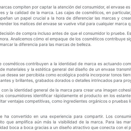
arcas compiten por captar la atención del consumidor, el envase e
ores y la calidad de la marca. Las cajas de cosméticos, en particu
peñan un papel crucial a la hora de diferenciar las marcas y crea
render los matices del envase se vuelve vital para cualquier marca 
decisión de compra incluso antes de que el consumidor lo pruebe. Es
nora. Analicemos cómo el empaque de los cosméticos contribuye sig
marcar la diferencia para las marcas de belleza.
 cosméticos contribuyen a la identidad de marca es actuando como 
ión de materiales y la estética general del diseño de un envase tra
e desea ser percibida como ecológica podría incorporar tonos tierra
ntes y brillantes, grabados dorados o detalles intrincados para proy
on la identidad general de la marca para crear una imagen cohesiv
los consumidores identificar rápidamente el producto en los estante
ar ventajas competitivas, como ingredientes orgánicos o pruebas li
e ha convertido en una experiencia para compartir. Los consumi
o que amplifica aún más la visibilidad de la marca. Para las mar
idad boca a boca gracias a un diseño atractivo que conecta con el p