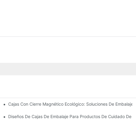
Cajas Con Cierre Magnético Ecológico: Soluciones De Embalaje 
Para Un Embalaje Premium
idado De La Piel
Diseños De Cajas De Embalaje Para Productos De Cuidado De La