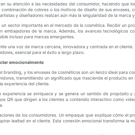
ran su atención a las necesidades del consumidor, haciendo que los
la combinación de colores o los motivos de diseño de sus envases, c
 artistas y diseñadores realzan aún más la singularidad de la marca 
, un sector importante en el mercado de la cosmética. Recibir un pr
en embajadores de la marca. Además, los avances tecnológicos como
sible incluso para marcas emergentes.
smite una voz de marca cercana, innovadora y centrada en el cliente
ores, esencial para el éxito a largo plazo.
ectar emocionalmente
l branding, y los envases de cosméticos son un lienzo ideal para co
dores, transmitiendo un significado que trasciende el producto en sí
a experiencia del cliente.
u experiencia se enriquece y se genera un sentido de propósito y 
gos QR que dirigen a los clientes a contenido interactivo como vid
a.
iraciones de los consumidores. Un empaque que explique cómo el p
pirar lealtad en el cliente. Esta conexión emocional transforma la 