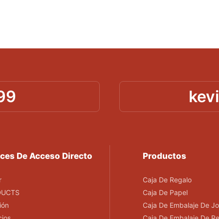
99
kev
ces De Acceso Directo
Productos
r
Caja De Regalo
DUCTS
Caja De Papel
ión
Caja De Embalaje De Jo
cios
Caja De Embalaje De R