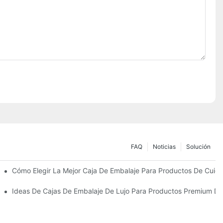
FAQ
Noticias
Solución
Sostenibles
Cómo Elegir La Mejor Caja De Embalaje Para Productos De Cuida
 Piel Personalizados Que Fomentan La Fidelidad A La Marca
Ideas De Cajas De Embalaje De Lujo Para Productos Premium De