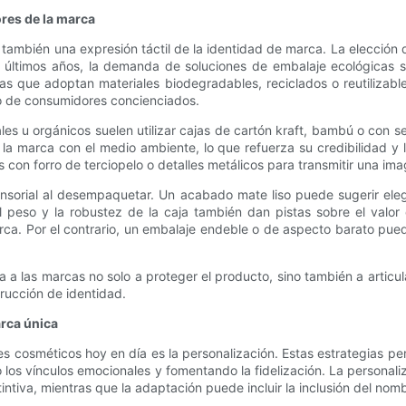
ores de la marca
 también una expresión táctil de la identidad de marca. La elección
 los últimos años, la demanda de soluciones de embalaje ecológicas 
as que adoptan materiales biodegradables, reciclados o reutilizabl
to de consumidores concienciados.
les u orgánicos suelen utilizar cajas de cartón kraft, bambú o con s
a marca con el medio ambiente, lo que refuerza su credibilidad y l
das con forro de terciopelo o detalles metálicos para transmitir una 
sensorial al desempaquetar. Un acabado mate liso puede sugerir el
El peso y la robustez de la caja también dan pistas sobre el valo
arca. Por el contrario, un embalaje endeble o de aspecto barato pued
 a las marcas no solo a proteger el producto, sino también a articul
rucción de identidad.
rca única
s cosméticos hoy en día es la personalización. Estas estrategias p
s vínculos emocionales y fomentando la fidelización. La personalizac
ntiva, mientras que la adaptación puede incluir la inclusión del nombr