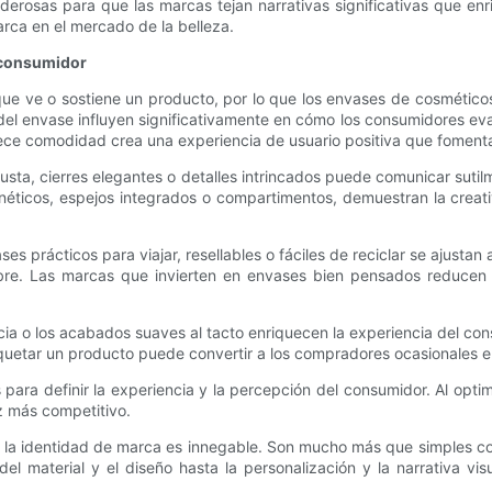
derosas para que las marcas tejan narrativas significativas que e
arca en el mercado de la belleza.
l consumidor
e ve o sostiene un producto, por lo que los envases de cosmético
ales del envase influyen significativamente en cómo los consumidores 
rece comodidad crea una experiencia de usuario positiva que foment
sta, cierres elegantes o detalles intrincados puede comunicar sutilm
ticos, espejos integrados o compartimentos, demuestran la creativ
prácticos para viajar, resellables o fáciles de reciclar se ajustan
ibre. Las marcas que invierten en envases bien pensados ​​reducen 
 o los acabados suaves al tacto enriquecen la experiencia del con
quetar un producto puede convertir a los compradores ocasionales e
ara definir la experiencia y la percepción del consumidor. Al optim
ez más competitivo.
r la identidad de marca es innegable. Son mucho más que simples cont
l material y el diseño hasta la personalización y la narrativa vi