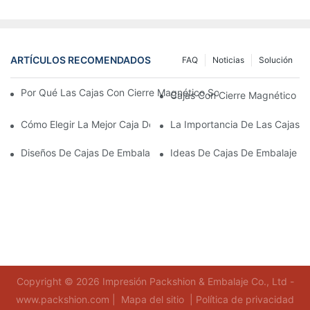
ARTÍCULOS RECOMENDADOS
FAQ
Noticias
Solución
Por Qué Las Cajas Con Cierre Magnético Son La Mejor Opción 
Cajas Con Cierre Magnético Ec
Cómo Elegir La Mejor Caja De Embalaje Para Productos De Cuid
La Importancia De Las Cajas D
Diseños De Cajas De Embalaje Para Productos De Cuidado De L
Ideas De Cajas De Embalaje D
Copyright © 2026 Impresión Packshion & Embalaje Co., Ltd -
www.packshion.com |
Mapa del sitio
|
Política de privacidad