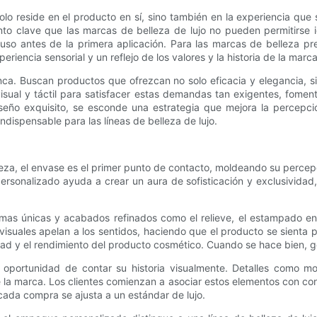
olo reside en el producto en sí, sino también en la experiencia que 
o clave que las marcas de belleza de lujo no pueden permitirse i
incluso antes de la primera aplicación. Para las marcas de bellez
iencia sensorial y un reflejo de los valores y la historia de la marca
a. Buscan productos que ofrezcan no solo eficacia y elegancia, s
isual y táctil para satisfacer estas demandas tan exigentes, fome
seño exquisito, se esconde una estrategia que mejora la percepción
ispensable para las líneas de belleza de lujo.
a, el envase es el primer punto de contacto, moldeando su percepc
rsonalizado ayuda a crear un aura de sofisticación y exclusividad, 
rmas únicas y acabados refinados como el relieve, el estampado en 
isuales apelan a los sentidos, haciendo que el producto se sienta
idad y el rendimiento del producto cosmético. Cuando se hace bien, 
ortunidad de contar su historia visualmente. Detalles como motiv
 la marca. Los clientes comienzan a asociar estos elementos con co
cada compra se ajusta a un estándar de lujo.