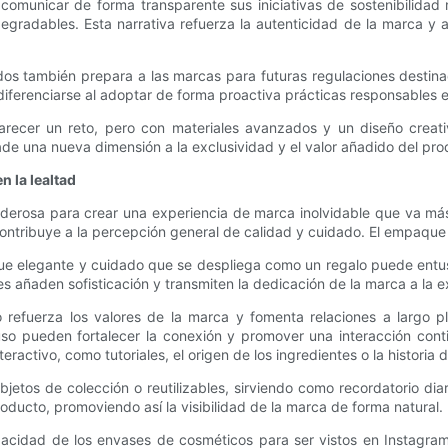
omunicar de forma transparente sus iniciativas de sostenibilidad
egradables. Esta narrativa refuerza la autenticidad de la marca y a
os también prepara a las marcas para futuras regulaciones destina
iferenciarse al adoptar de forma proactiva prácticas responsables e 
parecer un reto, pero con materiales avanzados y un diseño crea
ade una nueva dimensión a la exclusividad y el valor añadido del pro
 la lealtad
derosa para crear una experiencia de marca inolvidable que va má
 contribuye a la percepción general de calidad y cuidado. El empaqu
elegante y cuidado que se despliega como un regalo puede entusia
s añaden sofisticación y transmiten la dedicación de la marca a la e
do refuerza los valores de la marca y fomenta relaciones a largo 
so pueden fortalecer la conexión y promover una interacción cont
eractivo, como tutoriales, el origen de los ingredientes o la historia
jetos de colección o reutilizables, sirviendo como recordatorio dia
 producto, promoviendo así la visibilidad de la marca de forma natural.
apacidad de los envases de cosméticos para ser vistos en Instag