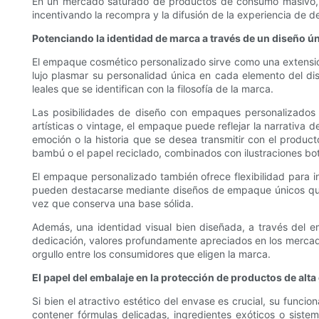
En un mercado saturado de productos de consumo masivo, e
incentivando la recompra y la difusión de la experiencia de 
Potenciando la identidad de marca a través de un diseño ú
El empaque cosmético personalizado sirve como una extensión
lujo plasmar su personalidad única en cada elemento del di
leales que se identifican con la filosofía de la marca.
Las posibilidades de diseño con empaques personalizados so
artísticas o vintage, el empaque puede reflejar la narrativa de
emoción o la historia que se desea transmitir con el product
bambú o el papel reciclado, combinados con ilustraciones botá
El empaque personalizado también ofrece flexibilidad para in
pueden destacarse mediante diseños de empaque únicos que 
vez que conserva una base sólida.
Además, una identidad visual bien diseñada, a través del e
dedicación, valores profundamente apreciados en los mercado
orgullo entre los consumidores que eligen la marca.
El papel del embalaje en la protección de productos de alt
Si bien el atractivo estético del envase es crucial, su func
contener fórmulas delicadas, ingredientes exóticos o sist