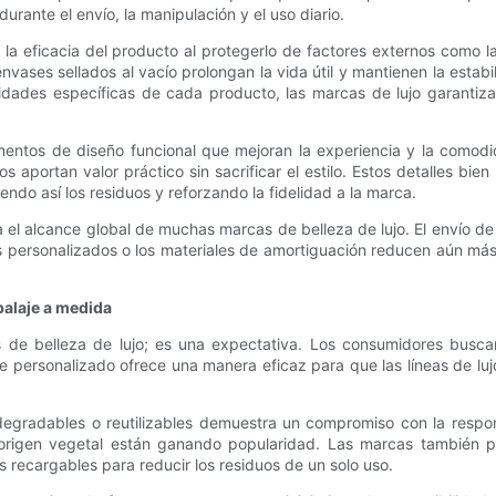
rante el envío, la manipulación y el uso diario.
 eficacia del producto al protegerlo de factores externos como la 
envases sellados al vacío prolongan la vida útil y mantienen la esta
sidades específicas de cada producto, las marcas de lujo garantiz
entos de diseño funcional que mejoran la experiencia y la comodid
 aportan valor práctico sin sacrificar el estilo. Estos detalles bien
iendo así los residuos y reforzando la fidelidad a la marca.
 el alcance global de muchas marcas de belleza de lujo. El envío de
os personalizados o los materiales de amortiguación reducen aún más
balaje a medida
s de belleza de lujo; es una expectativa. Los consumidores busc
e personalizado ofrece una manera eficaz para que las líneas de lujo
iodegradables o reutilizables demuestra un compromiso con la respon
de origen vegetal están ganando popularidad. Las marcas también
 recargables para reducir los residuos de un solo uso.