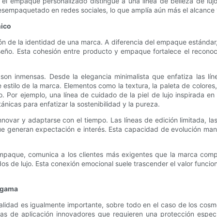
l empaque personalizado distingue a una línea de belleza de lujo
desempaquetado en redes sociales, lo que amplía aún más el alcance y
nico
 de la identidad de una marca. A diferencia del empaque estándar,
seño. Esta cohesión entre producto y empaque fortalece el reconoc
n inmensas. Desde la elegancia minimalista que enfatiza las línea
 estilo de la marca. Elementos como la textura, la paleta de colores, 
o. Por ejemplo, una línea de cuidado de la piel de lujo inspirada en
nicas para enfatizar la sostenibilidad y la pureza.
novar y adaptarse con el tiempo. Las líneas de edición limitada, l
generan expectación e interés. Esta capacidad de evolución mantie
mpaque, comunica a los clientes más exigentes que la marca compr
s de lujo. Esta conexión emocional suele trascender el valor funcio
a gama
ionalidad es igualmente importante, sobre todo en el caso de los cos
emas de aplicación innovadores que requieren una protección espec