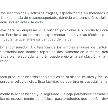
s electrónicos y artículos frágiles, especialmente en mercados c
a experiencia de desempaquetado, dándole una sensación de lujo y cu
ecial incluso antes de verlo.
clave para las empresas que buscan posicionar sus productos com
dos. Permite a las empresas experimentar con diversas técnicas de
 impactante que refleje su identidad de marca.
alor al consumidor. A diferencia de los simples envases de cartó
e sostenibilidad también repercute positivamente en la marca, de
tica bien elaborada también puede mejorar la satisfacción y la fi
cción.
ara productos electrónicos y frágiles es su diseño intuitivo y fácil
anipular sellos difíciles. Esta facilidad de apertura es especialmen
amente la accesibilidad y la seguridad. La caja permanece cerrada de
tica es especialmente beneficiosa para productos que podrían devol