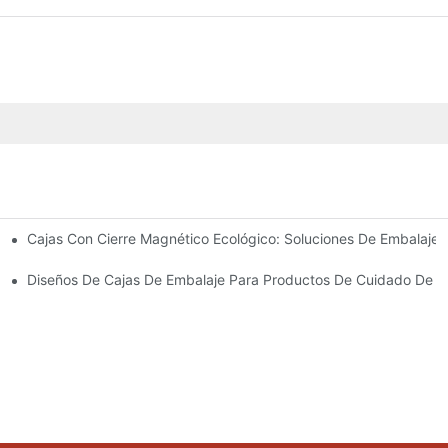
Cajas Con Cierre Magnético Ecológico: Soluciones De Embalaje 
Para Un Embalaje Premium
idado De La Piel
Diseños De Cajas De Embalaje Para Productos De Cuidado De La