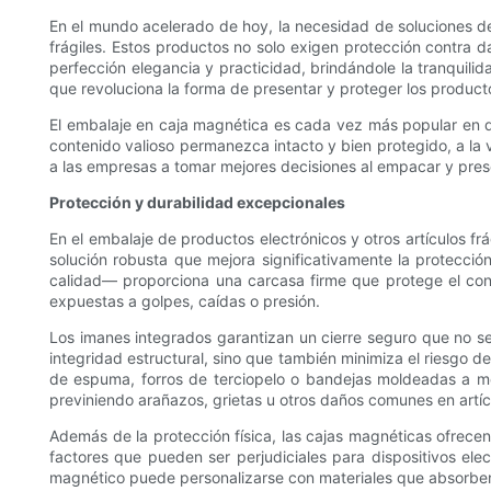
En el mundo acelerado de hoy, la necesidad de soluciones de 
frágiles. Estos productos no solo exigen protección contra da
perfección elegancia y practicidad, brindándole la tranquili
que revoluciona la forma de presentar y proteger los product
El embalaje en caja magnética es cada vez más popular en di
contenido valioso permanezca intacto y bien protegido, a 
a las empresas a tomar mejores decisiones al empacar y prese
Protección y durabilidad excepcionales
En el embalaje de productos electrónicos y otros artículos fr
solución robusta que mejora significativamente la protecció
calidad— proporciona una carcasa firme que protege el con
expuestas a golpes, caídas o presión.
Los imanes integrados garantizan un cierre seguro que no se
integridad estructural, sino que también minimiza el riesgo d
de espuma, forros de terciopelo o bandejas moldeadas a med
previniendo arañazos, grietas u otros daños comunes en artícu
Además de la protección física, las cajas magnéticas ofrecen 
factores que pueden ser perjudiciales para dispositivos ele
magnético puede personalizarse con materiales que absorben l