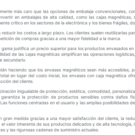
mente más caro que las opciones de embalaje convencionales, consi
Invertir en embalajes de alta calidad, como las cajas magnéticas,
te crítico en los sectores de la electrónica y los bienes frágiles, 
 reducir los costos a largo plazo. Los clientes suelen reutilizarlas 
etición de compras gracias a una mayor fidelidad a la marca.
gama justifica un precio superior para los productos envasados ​​e
lidad de las cajas magnéticas simplifican las operaciones logística
e secundario.
están haciendo que los envases magnéticos sean más accesibles, p
r total en lugar del costo inicial, los envases con caja magnética o
cción del cliente.
inación inigualable de protección, estética, comodidad, personalizac
ra garantiza la protección de productos sensibles contra daños 
Las funciones centradas en el usuario y las amplias posibilidades d
n gran medida gracias a una mayor satisfacción del cliente, la red
el valor inherente de sus productos delicados y de alta tecnología, 
s y las rigurosas cadenas de suministro actuales.