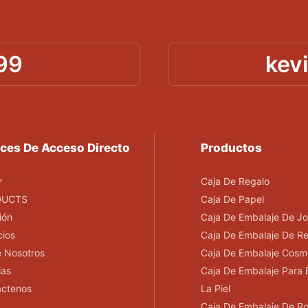
99
kev
ces De Acceso Directo
Productos
r
Caja De Regalo
DUCTS
Caja De Papel
ión
Caja De Embalaje De Jo
cios
Caja De Embalaje De R
 Nosotros
Caja De Embalaje Cosm
ias
Caja De Embalaje Para 
áctenos
La Piel
Caja De Embalaje De R