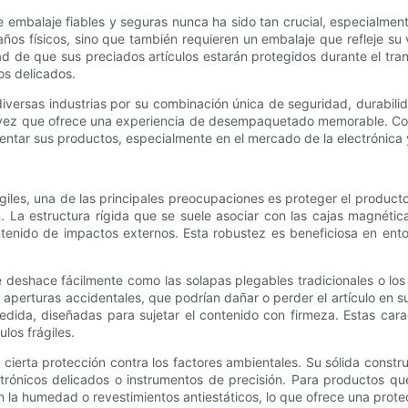
embalaje fiables y seguras nunca ha sido tan crucial, especialment
ños físicos, sino que también requieren un embalaje que refleje su 
dad de que sus preciados artículos estarán protegidos durante el tr
os delicados.
versas industrias por su combinación única de seguridad, durabilida
la vez que ofrece una experiencia de desempaquetado memorable. C
ntar sus productos, especialmente en el mercado de la electrónica y
ágiles, una de las principales preocupaciones es proteger el produc
n. La estructura rígida que se suele asociar con las cajas magnét
tenido de impactos externos. Esta robustez es beneficiosa en ento
 deshace fácilmente como las solapas plegables tradicionales o los 
e aperturas accidentales, que podrían dañar o perder el artículo en 
ida, diseñadas para sujetar el contenido con firmeza. Estas caract
los frágiles.
cierta protección contra los factores ambientales. Su sólida constru
ctrónicos delicados o instrumentos de precisión. Para productos q
a humedad o revestimientos antiestáticos, lo que ofrece una protec