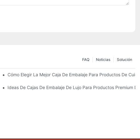
FAQ
Noticias
Solución
Sostenibles
Cómo Elegir La Mejor Caja De Embalaje Para Productos De Cuida
 Piel Personalizados Que Fomentan La Fidelidad A La Marca
Ideas De Cajas De Embalaje De Lujo Para Productos Premium De