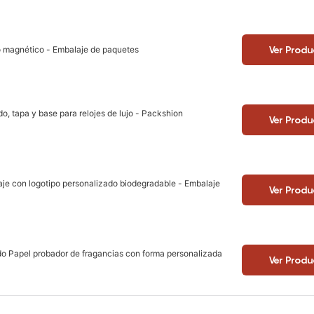
Ver Produ
o magnético - Embalaje de paquetes
o, tapa y base para relojes de lujo - Packshion
Ver Produ
aje con logotipo personalizado biodegradable - Embalaje
Ver Produ
ado Papel probador de fragancias con forma personalizada
Ver Produ