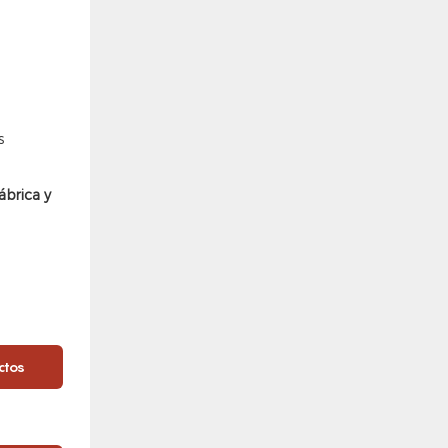
s
ábrica y
ctos