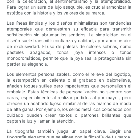
con la celebración, el sentimentalismo y la atemporalidad.
Para lograr un aura de lujo asequible, es crucial armonizar la
estética con la historia y los valores de su marca.
Las líneas limpias y los diseños minimalistas son tendencias
atemporales que demuestran su eficacia para transmitir
sofisticación sin abrumar los sentidos. La simplicidad en el
diseño suele transmitir confianza y calidad, aportando un aire
de exclusividad. El uso de paletas de colores sobrias, como
pasteles apagados, tonos joya intensos o tonos
monocromáticos, permite que la joya sea la protagonista sin
perder su elegancia.
Los elementos personalizables, como el relieve del logotipo,
la estampación en caliente o el grabado en bajorrelieve,
añaden toques sutiles pero impactantes que personalizan el
embalaje. Estas técnicas de personalización no siempre son
caras, especialmente al realizar pedidos al por mayor, pero
ofrecen un acabado lujoso similar al de las marcas de moda
de alta gama. Por ejemplo, los sellos metálicos colocados con
cuidado pueden crear textos o patrones brillantes que
captan la luz y llaman la atención.
La tipografía también juega un papel clave. Elegir una
tipografía elegante que se alinee con la filosofía de tu marca,