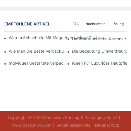
EMPFOHLENE ARTIKEL
FAQ
Nachrichten
Lösung
Warum Schachteln Mit Magnetverschluss Die Beste Wahl Für H
Umweltfreundliche Kartons Mi
Wie Man Die Beste Verpackung Für Hautpflegeprodukte Zum S
Die Bedeutung Umweltfreundli
Individuell Gestaltete Verpackungen Für Hautpflegeprodukte, D
Ideen Für Luxuriöse Hautpfle
Copyright © 2026 Packshion Printing & Packaging Co.,Ltd -
www.packshion.com |
Seitenverzeichnis
|
Datenschutz