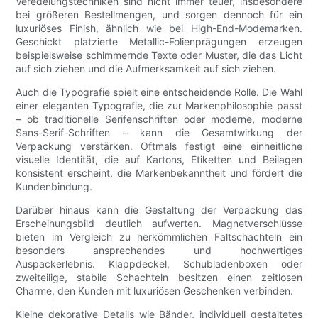
Veredelungstechniken sind nicht immer teuer, insbesondere
bei größeren Bestellmengen, und sorgen dennoch für ein
luxuriöses Finish, ähnlich wie bei High-End-Modemarken.
Geschickt platzierte Metallic-Folienprägungen erzeugen
beispielsweise schimmernde Texte oder Muster, die das Licht
auf sich ziehen und die Aufmerksamkeit auf sich ziehen.
Auch die Typografie spielt eine entscheidende Rolle. Die Wahl
einer eleganten Typografie, die zur Markenphilosophie passt
– ob traditionelle Serifenschriften oder moderne, moderne
Sans-Serif-Schriften – kann die Gesamtwirkung der
Verpackung verstärken. Oftmals festigt eine einheitliche
visuelle Identität, die auf Kartons, Etiketten und Beilagen
konsistent erscheint, die Markenbekanntheit und fördert die
Kundenbindung.
Darüber hinaus kann die Gestaltung der Verpackung das
Erscheinungsbild deutlich aufwerten. Magnetverschlüsse
bieten im Vergleich zu herkömmlichen Faltschachteln ein
besonders ansprechendes und hochwertiges
Auspackerlebnis. Klappdeckel, Schubladenboxen oder
zweiteilige, stabile Schachteln besitzen einen zeitlosen
Charme, den Kunden mit luxuriösen Geschenken verbinden.
Kleine dekorative Details wie Bänder, individuell gestaltetes