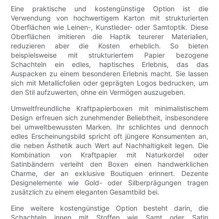
Eine praktische und kostengünstige Option ist die
Verwendung von hochwertigem Karton mit strukturierten
Oberflächen wie Leinen-, Kunstleder- oder Samtoptik. Diese
Oberflächen imitieren die Haptik teurerer Materialien,
reduzieren aber die Kosten erheblich. So bieten
beispielsweise mit strukturiertem Papier bezogene
Schachteln ein edles, haptisches Erlebnis, das das
Auspacken zu einem besonderen Erlebnis macht. Sie lassen
sich mit Metallicfolien oder geprägten Logos bedrucken, um
den Stil aufzuwerten, ohne ein Vermögen auszugeben.
Umweltfreundliche Kraftpapierboxen mit minimalistischem
Design erfreuen sich zunehmender Beliebtheit, insbesondere
bei umweltbewussten Marken. Ihr schlichtes und dennoch
edles Erscheinungsbild spricht oft jüngere Konsumenten an,
die neben Ästhetik auch Wert auf Nachhaltigkeit legen. Die
Kombination von Kraftpapier mit Naturkordel oder
Satinbändern verleiht den Boxen einen handwerklichen
Charme, der an exklusive Boutiquen erinnert. Dezente
Designelemente wie Gold- oder Silberprägungen tragen
zusätzlich zu einem eleganten Gesamtbild bei.
Eine weitere kostengünstige Option besteht darin, die
Schachteln innen mit Stoffen wie Samt oder Satin