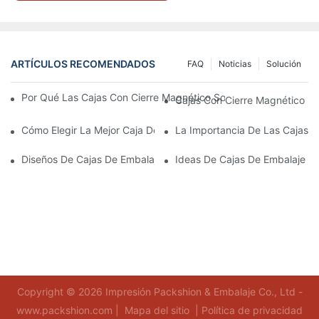
ARTÍCULOS RECOMENDADOS
FAQ
Noticias
Solución
Por Qué Las Cajas Con Cierre Magnético Son La Mejor Opción 
Cajas Con Cierre Magnético Ec
Cómo Elegir La Mejor Caja De Embalaje Para Productos De Cuid
La Importancia De Las Cajas D
Diseños De Cajas De Embalaje Para Productos De Cuidado De L
Ideas De Cajas De Embalaje D
Copyright © 2026 Impresión Packshion & Embalaje Co., Ltd -
www.packshion.com |
Mapa del sitio
|
Política de privacidad