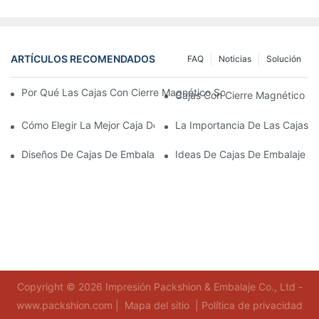
ARTÍCULOS RECOMENDADOS
FAQ
Noticias
Solución
Por Qué Las Cajas Con Cierre Magnético Son La Mejor Opción 
Cajas Con Cierre Magnético Ec
Cómo Elegir La Mejor Caja De Embalaje Para Productos De Cuid
La Importancia De Las Cajas D
Diseños De Cajas De Embalaje Para Productos De Cuidado De L
Ideas De Cajas De Embalaje D
Copyright © 2026 Impresión Packshion & Embalaje Co., Ltd -
www.packshion.com |
Mapa del sitio
|
Política de privacidad