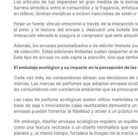
Los artículos de lujo dependen en gran medida de la percep
barrera simbólica entre el consumidor y la fragancia, enfatiz
en relieve, láminas metálicas e incluso inserciones de satén o 
Forjar un fuerte vínculo emocional a través de la interacción
el peso y la textura del envase y descubrir una botella bi
interacción elevada le asegura al comprador que está adquiri
Además, los envases personalizados o de edición limitada pue
de colección. Estas ediciones limitadas suelen despertar el d
Este tipo de envase no solo capta la atención, sino que tambi
El embalaje ecológico y su impacto en la percepción de l
Cada vez más, los consumidores alinean sus decisiones de c
marcas. Las marcas de perfumes que adoptan envases ecológi
los consumidores con conciencia ambiental que se preocupan p
Las cajas de perfume ecológicas suelen utilizar materiales re
base de soja o innovadoras cajas reutilizables demuestra u
envases pueden fomentar la fidelidad y atraer a un público m
Sin embargo, diseñar envases ecológicos requiere un equilibrio
como una textura reciclada o un diseño minimalista que reduc
planeta y, al mismo tiempo, fortalece la imagen de la marca