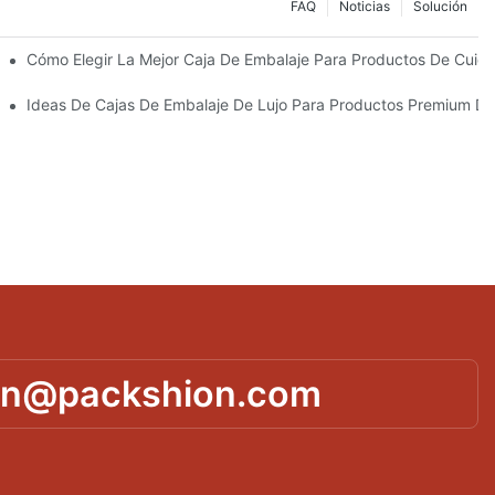
FAQ
Noticias
Solución
Sostenibles
Cómo Elegir La Mejor Caja De Embalaje Para Productos De Cuida
 Piel Personalizados Que Fomentan La Fidelidad A La Marca
Ideas De Cajas De Embalaje De Lujo Para Productos Premium De
in@packshion.com