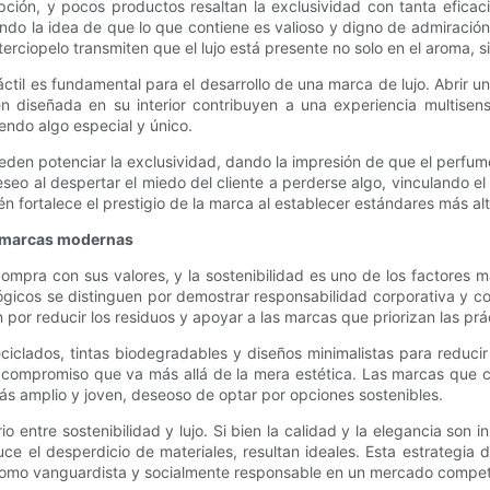
ción, y pocos productos resaltan la exclusividad con tanta efica
ando la idea de que lo que contiene es valioso y digno de admiració
terciopelo transmiten que el lujo está presente no solo en el aroma, s
 táctil es fundamental para el desarrollo de una marca de lujo. Abrir
en diseñada en su interior contribuyen a una experiencia multise
endo algo especial y único.
den potenciar la exclusividad, dando la impresión de que el perfum
eseo al despertar el miedo del cliente a perderse algo, vinculando el
én fortalece el prestigio de la marca al establecer estándares más al
as marcas modernas
ompra con sus valores, y la sostenibilidad es uno de los factores 
cos se distinguen por demostrar responsabilidad corporativa y con
or reducir los residuos y apoyar a las marcas que priorizan las prác
ciclados, tintas biodegradables y diseños minimalistas para reducir
n compromiso que va más allá de la mera estética. Las marcas que 
ás amplio y joven, deseoso de optar por opciones sostenibles.
 entre sostenibilidad y lujo. Si bien la calidad y la elegancia son 
e el desperdicio de materiales, resultan ideales. Esta estrategia 
 como vanguardista y socialmente responsable en un mercado competi