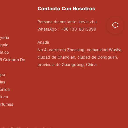
Contacto Con Nosotros
Persona de contacto: kevin zhu
WhatsApp：+86 13018613999
yería
Añadir:
egalo
No 4, carretera Zhenlang, comunidad Wusha,
ético
ciudad de Chang'an, ciudad de Dongguan,
El Cuidado De
provincia de Guangdong, China
opa
las
rónica
luca
erfumes