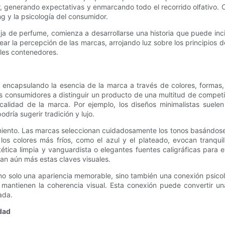
or, generando expectativas y enmarcando todo el recorrido olfativo
g y la psicología del consumidor.
e perfume, comienza a desarrollarse una historia que puede incitar
r la percepción de las marcas, arrojando luz sobre los principios de
les contenedores.
encapsulando la esencia de la marca a través de colores, formas, t
 consumidores a distinguir un producto de una multitud de competid
 calidad de la marca. Por ejemplo, los diseños minimalistas suelen
ía sugerir tradición y lujo.
ento. Las marcas seleccionan cuidadosamente los tonos basándose en
los colores más fríos, como el azul y el plateado, evocan tranqui
tica limpia y vanguardista o elegantes fuentes caligráficas para e
zan aún más estas claves visuales.
o solo una apariencia memorable, sino también una conexión psicol
 mantienen la coherencia visual. Esta conexión puede convertir 
ada.
idad