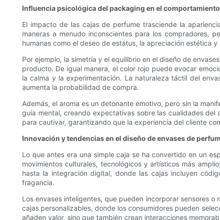
Influencia psicológica del packaging en el comportamient
El impacto de las cajas de perfume trasciende la aparienci
maneras a menudo inconscientes para los compradores, pero
humanas como el deseo de estatus, la apreciación estética y 
Por ejemplo, la simetría y el equilibrio en el diseño de enva
producto. De igual manera, el color rojo puede evocar emoc
la calma y la experimentación. La naturaleza táctil del env
aumenta la probabilidad de compra.
Además, el aroma es un detonante emotivo, pero sin la manife
guía mental, creando expectativas sobre las cualidades del a
para cautivar, garantizando que la experiencia del cliente com
Innovación y tendencias en el diseño de envases de perfu
Lo que antes era una simple caja se ha convertido en un esp
movimientos culturales, tecnológicos y artísticos más ampl
hasta la integración digital, donde las cajas incluyen có
fragancia.
Los envases inteligentes, que pueden incorporar sensores o ma
cajas personalizables, donde los consumidores pueden selecc
añaden valor, sino que también crean interacciones memorabl