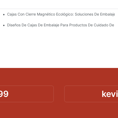
Cajas Con Cierre Magnético Ecológico: Soluciones De Embalaje 
Para Un Embalaje Premium
idado De La Piel
Diseños De Cajas De Embalaje Para Productos De Cuidado De La
99
kev