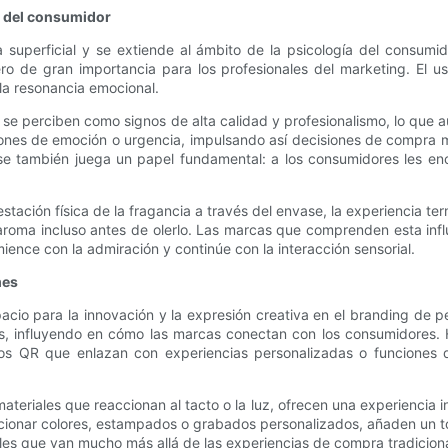
o del consumidor
a superficial y se extiende al ámbito de la psicología del consu
 de gran importancia para los profesionales del marketing. El us
la resonancia emocional.
ses se perciben como signos de alta calidad y profesionalismo, lo que
iones de emoción o urgencia, impulsando así decisiones de compra m
ase también juega un papel fundamental: a los consumidores les enc
stación física de la fragancia a través del envase, la experiencia t
roma incluso antes de olerlo. Las marcas que comprenden esta influ
ience con la admiración y continúe con la interacción sensorial.
mes
acio para la innovación y la expresión creativa en el branding de p
ios, influyendo en cómo las marcas conectan con los consumidores. 
digos QR que enlazan con experiencias personalizadas o funciones 
teriales que reaccionan al tacto o la luz, ofrecen una experiencia i
ionar colores, estampados o grabados personalizados, añaden un toq
es que van mucho más allá de las experiencias de compra tradiciona