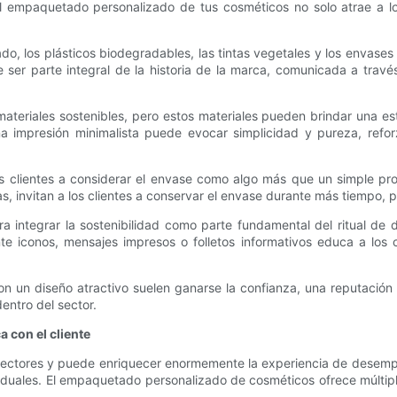
ra el empaquetado personalizado de tus cosméticos no solo atrae a
ado, los plásticos biodegradables, las tintas vegetales y los envase
er parte integral de la historia de la marca, comunicada a través 
 materiales sostenibles, pero estos materiales pueden brindar una est
na impresión minimalista puede evocar simplicidad y pureza, refo
 los clientes a considerar el envase como algo más que un simple p
ivas, invitan a los clientes a conservar el envase durante más tiempo,
a integrar la sostenibilidad como parte fundamental del ritual de
te iconos, mensajes impresos o folletos informativos educa a los 
 un diseño atractivo suelen ganarse la confianza, una reputación p
entro del sector.
 con el cliente
sectores y puede enriquecer enormemente la experiencia de desem
duales. El empaquetado personalizado de cosméticos ofrece múltipl