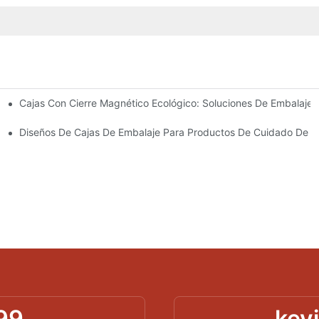
Cajas Con Cierre Magnético Ecológico: Soluciones De Embalaje 
Para Un Embalaje Premium
idado De La Piel
Diseños De Cajas De Embalaje Para Productos De Cuidado De La
99
kev