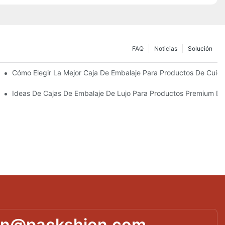
FAQ
Noticias
Solución
Sostenibles
Cómo Elegir La Mejor Caja De Embalaje Para Productos De Cuida
 Piel Personalizados Que Fomentan La Fidelidad A La Marca
Ideas De Cajas De Embalaje De Lujo Para Productos Premium De
in@packshion.com