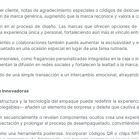
del cliente, notas de agradecimiento especiales o códigos de descu
en de marca genérica, sugiriendo que la marca reconoce y valora a ca
ipen en el proceso de diseño. Las marcas que ofrecen opciones d
periencia única y personal, fortaleciendo aún más el vínculo entre
ntes o colaboraciones también puede aumentar la exclusividad y el 
etado en una ocasión especial en lugar de una tarea rutinaria.
soriales, como fragancias personalizadas integradas en la caja o in
omentan la difusión en redes sociales y fortalecen la lealtad a la marca.
ado de una simple transacción a un intercambio emocional, atrayendo
e innovadoras
 la estructura y la tecnología del empaque puede redefinir la expe
legables— añaden un elemento de sorpresa y deleite que cautiva a l
 secuencialmente o revelan componentes ocultos crea una experienc
xpectación y prolongar el proceso de desempaquetado, convirtiéndol
omo una herramienta poderosa. Incorporar códigos QR o chips NFC