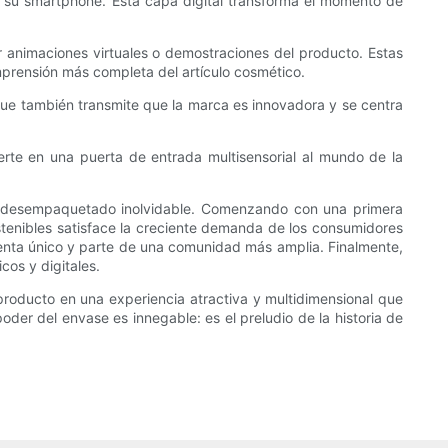
on su smartphone. Esta capa digital transforma el momento de
r animaciones virtuales o demostraciones del producto. Estas
mprensión más completa del artículo cosmético.
 que también transmite que la marca es innovadora y se centra
erte en una puerta de entrada multisensorial al mundo de la
e desempaquetado inolvidable. Comenzando con una primera
stenibles satisface la creciente demanda de los consumidores
ienta único y parte de una comunidad más amplia. Finalmente,
cos y digitales.
producto en una experiencia atractiva y multidimensional que
poder del envase es innegable: es el preludio de la historia de