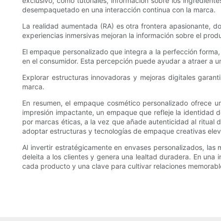
exclusivo, como tutoriales, información sobre los ingredien
desempaquetado en una interacción continua con la marca.
La realidad aumentada (RA) es otra frontera apasionante, do
experiencias inmersivas mejoran la información sobre el prod
El empaque personalizado que integra a la perfección forma, 
en el consumidor. Esta percepción puede ayudar a atraer a un 
Explorar estructuras innovadoras y mejoras digitales garan
marca.
En resumen, el empaque cosmético personalizado ofrece u
impresión impactante, un empaque que refleje la identidad d
por marcas éticas, a la vez que añade autenticidad al ritua
adoptar estructuras y tecnologías de empaque creativas eleva 
Al invertir estratégicamente en envases personalizados, las
deleita a los clientes y genera una lealtad duradera. En una i
cada producto y una clave para cultivar relaciones memorabl