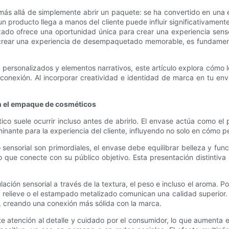
 allá de simplemente abrir un paquete: se ha convertido en una 
un producto llega a manos del cliente puede influir significativamen
izado ofrece una oportunidad única para crear una experiencia sen
 y crear una experiencia de desempaquetado memorable, es fundam
es personalizados y elementos narrativos, este artículo explora cóm
onexión. Al incorporar creatividad e identidad de marca en tu en
n el empaque de cosméticos
ico suele ocurrir incluso antes de abrirlo. El envase actúa como el
inante para la experiencia del cliente, influyendo no solo en cómo p
o sensorial son primordiales, el envase debe equilibrar belleza y fu
ivo que conecte con su público objetivo. Esta presentación distinti
ación sensorial a través de la textura, el peso e incluso el aroma. 
n relieve o el estampado metalizado comunican una calidad superior.
, creando una conexión más sólida con la marca.
tención al detalle y cuidado por el consumidor, lo que aumenta el 