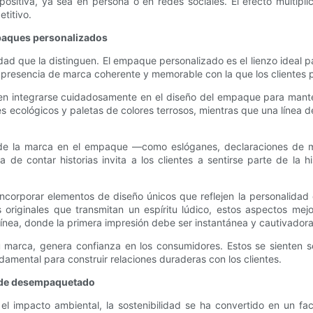
ositiva, ya sea en persona o en redes sociales. El efecto multipl
titivo.
mpaques personalizados
ad que la distinguen. El empaque personalizado es el lienzo ideal p
 presencia de marca coherente y memorable con la que los clientes p
eben integrarse cuidadosamente en el diseño del empaque para mant
 ecológicos y paletas de colores terrosos, mientras que una línea de 
.
iva de la marca en el empaque —como eslóganes, declaraciones de 
a de contar historias invita a los clientes a sentirse parte de la h
ncorporar elementos de diseño únicos que reflejen la personalidad 
s originales que transmitan un espíritu lúdico, estos aspectos m
línea, donde la primera impresión debe ser instantánea y cautivadora
 marca, genera confianza en los consumidores. Estos se sienten se
amental para construir relaciones duraderas con los clientes.
ia de desempaquetado
el impacto ambiental, la sostenibilidad se ha convertido en un fa