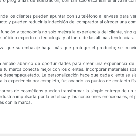
tes o programas de fidelización, con tan solo escanear el envase c
nde los clientes pueden apuntar con su teléfono al envase para ve
ucto y pueden reducir la indecisión del comprador al ofrecer una co
función y tecnología no solo mejora la experiencia del cliente, sino
público experto en tecnología y al tanto de las últimas tendencias.
tiza que su embalaje haga más que proteger el producto; se convi
n amplio abanico de oportunidades para crear una experiencia d
e tu marca conecta mejor con los clientes. Incorporar materiales so
l de desempaquetado. La personalización hace que cada cliente se s
la experiencia por completo, fusionando los puntos de contacto físi
 marcas de cosméticos pueden transformar la simple entrega de un 
ndustria impulsada por la estética y las conexiones emocionales, el 
es con la marca.