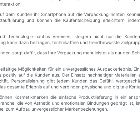
nteraktion.
 auf dem Kunden ihr Smartphone auf die Verpackung richten können
ktaufklärung und können die Kaufentscheidung erleichtern, inde
und Technologie nahtlos vereinen, steigern nicht nur die Kunden
mung kann dazu beitragen, technikaffine und trendbewusste Zielgru
ungen sorgt dafür, dass Ihre Verpackung mehr leistet als nur den Sc
fältige Möglichkeiten für ein unvergessliches Auspackerlebnis. Ein 
ers positiv auf die Kunden aus. Der Einsatz nachhaltiger Materiali
ität. Personalisierung gibt jedem Kunden das Gefühl, wertgeschä
as gesamte Erlebnis auf und verbinden physische und digitale Kont
 können Kosmetikmarken die einfache Produktlieferung in ein ansp
 Branche, die von Ästhetik und emotionalen Bindungen geprägt ist, i
üssel zum Aufbau unvergesslicher Markenbeziehungen.