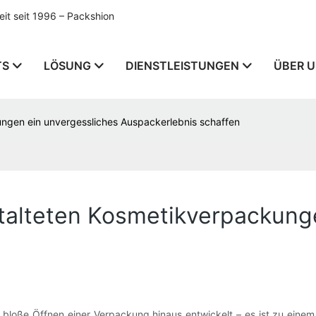
t seit 1996 – Packshion
TS
LÖSUNG
DIENSTLEISTUNGEN
ÜBER 
kungen ein unvergessliches Auspackerlebnis schaffen
estalteten Kosmetikverpackung
bloße Öffnen einer Verpackung hinaus entwickelt – es ist zu eine