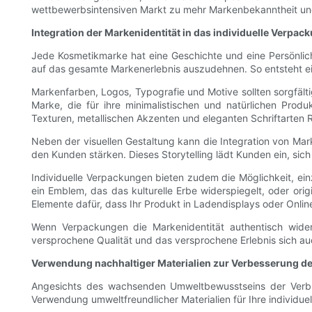
wettbewerbsintensiven Markt zu mehr Markenbekanntheit und
Integration der Markenidentität in das individuelle Verpa
Jede Kosmetikmarke hat eine Geschichte und eine Persönlichk
auf das gesamte Markenerlebnis auszudehnen. So entsteht ein
Markenfarben, Logos, Typografie und Motive sollten sorgfälti
Marke, die für ihre minimalistischen und natürlichen Produ
Texturen, metallischen Akzenten und eleganten Schriftarten R
Neben der visuellen Gestaltung kann die Integration von Mar
den Kunden stärken. Dieses Storytelling lädt Kunden ein, sich
Individuelle Verpackungen bieten zudem die Möglichkeit, ein
ein Emblem, das das kulturelle Erbe widerspiegelt, oder origi
Elemente dafür, dass Ihr Produkt in Ladendisplays oder Onlin
Wenn Verpackungen die Markenidentität authentisch wider
versprochene Qualität und das versprochene Erlebnis sich au
Verwendung nachhaltiger Materialien zur Verbesserung d
Angesichts des wachsenden Umweltbewusstseins der Verbrau
Verwendung umweltfreundlicher Materialien für Ihre individu