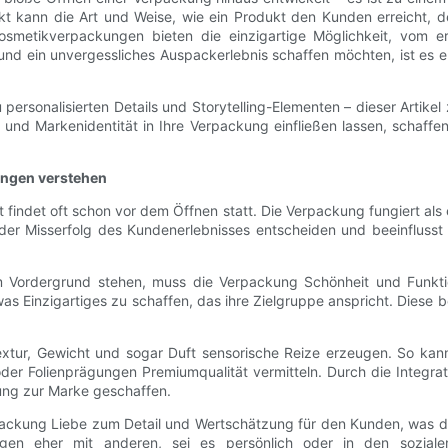
kt kann die Art und Weise, wie ein Produkt den Kunden erreicht,
 Kosmetikverpackungen bieten die einzigartige Möglichkeit, vom 
und ein unvergessliches Auspackerlebnis schaffen möchten, ist es 
u personalisierten Details und Storytelling-Elementen – dieser Arti
und Markenidentität in Ihre Verpackung einfließen lassen, schaffe
ungen verstehen
findet oft schon vor dem Öffnen statt. Die Verpackung fungiert als er
oder Misserfolg des Kundenerlebnisses entscheiden und beeinfluss
m Vordergrund stehen, muss die Verpackung Schönheit und Funktio
Einzigartiges zu schaffen, das ihre Zielgruppe anspricht. Diese b
tur, Gewicht und sogar Duft sensorische Reize erzeugen. So kann
r Folienprägungen Premiumqualität vermitteln. Durch die Integrat
ung zur Marke geschaffen.
erpackung Liebe zum Detail und Wertschätzung für den Kunden, was
ungen eher mit anderen, sei es persönlich oder in den sozial