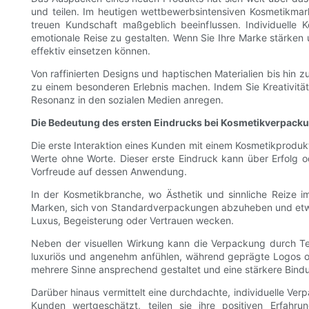
und teilen. Im heutigen wettbewerbsintensiven Kosmetikmar
treuen Kundschaft maßgeblich beeinflussen. Individuelle
emotionale Reise zu gestalten. Wenn Sie Ihre Marke stärken 
effektiv einsetzen können.
Von raffinierten Designs und haptischen Materialien bis hin z
zu einem besonderen Erlebnis machen. Indem Sie Kreativität 
Resonanz in den sozialen Medien anregen.
Die Bedeutung des ersten Eindrucks bei Kosmetikverpack
Die erste Interaktion eines Kunden mit einem Kosmetikprodukt 
Werte ohne Worte. Dieser erste Eindruck kann über Erfolg 
Vorfreude auf dessen Anwendung.
In der Kosmetikbranche, wo Ästhetik und sinnliche Reize i
Marken, sich von Standardverpackungen abzuheben und etwas 
Luxus, Begeisterung oder Vertrauen wecken.
Neben der visuellen Wirkung kann die Verpackung durch Tex
luxuriös und angenehm anfühlen, während geprägte Logos ode
mehrere Sinne ansprechend gestaltet und eine stärkere Bind
Darüber hinaus vermittelt eine durchdachte, individuelle V
Kunden wertgeschätzt, teilen sie ihre positiven Erfahr