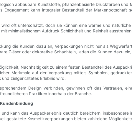
iologisch abbaubare Kunststoffe, pflanzenbasierte Druckfarben und
es Engagement kann integraler Bestandteil der Markenbotschaft s
 wird oft unterschätzt, doch sie können eine warme und natürliche Ä
mit minimalistischem Aufdruck Schlichtheit und Reinheit ausstrahlen 
kung die Kunden dazu an, Verpackungen nicht nur als Wegwerfarti
bare Gläser oder dekorative Schachteln, laden die Kunden dazu ein
Möglichkeit, Nachhaltigkeit zu einem festen Bestandteil des Auspackr
licher Merkmale auf der Verpackung mittels Symbolen, gedruckten
nd zielgerichtetes Erlebnis wird.
nsprechendem Design verbinden, gewinnen oft das Vertrauen, ein
freundlicheren Praktiken innerhalb der Branche.
ge Kundenbindung
en und kann das Auspackerlebnis deutlich bereichern, insbesondere 
viduell gestaltete Kosmetikverpackungen bieten zahlreiche Möglichke