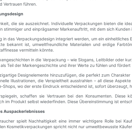
 Vertrauen führen.
ckungsdesign
eit, die sie auszeichnet. Individuelle Verpackungen bieten die idea
 stimmiger und einprägsamer Markenauftritt, mit dem sich Kunden i
g in das Verpackungsdesign integriert werden, um ein einheitliches 
kte bekannt ist, umweltfreundliche Materialien und erdige Farbtö
affinesse vermitteln könnte.
kengeschichten in die Verpackung – wie Slogans, Leitbilder oder ku
 als Teil der Markengeschichte und ihrer Werte zu fühlen und fördert
zigartige Designelemente hinzuzufügen, die perfekt zum Charakter I
nelle Illustrationen, die Verspieltheit ausstrahlen – all diese Aspe
e-Shops, wo der erste Eindruck entscheidend ist, sofort überzeugt, h
spiegeln, schaffen sie Vertrauen bei den Konsumenten. Diese k
ch im Produkt selbst wiederfinden. Diese Übereinstimmung ist ents
es Auspackerlebnisses
cher spielt Nachhaltigkeit eine immer wichtigere Rolle bei Kau
ellen Kosmetikverpackungen spricht nicht nur umweltbewusste Käufer