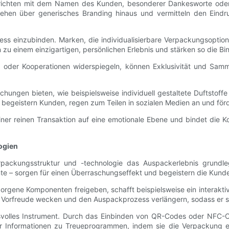
Nachrichten mit dem Namen des Kunden, besonderer Dankesworte ode
n gehen über generisches Branding hinaus und vermitteln den Ein
ess einzubinden. Marken, die individualisierbare Verpackungsopti
einem einzigartigen, persönlichen Erlebnis und stärken so die B
oder Kooperationen widerspiegeln, können Exklusivität und Samml
hungen bieten, wie beispielsweise individuell gestaltete Duftstoffe
ls begeistern Kunden, regen zum Teilen in sozialen Medien an und för
iner reinen Transaktion auf eine emotionale Ebene und bindet die K
ogien
rpackungsstruktur und -technologie das Auspackerlebnis grund
e – sorgen für einen Überraschungseffekt und begeistern die Kund
orgene Komponenten freigeben, schafft beispielsweise ein interakti
Vorfreude wecken und den Auspackprozess verlängern, sodass er sic
svolles Instrument. Durch das Einbinden von QR-Codes oder NFC-C
der Informationen zu Treueprogrammen, indem sie die Verpackung 