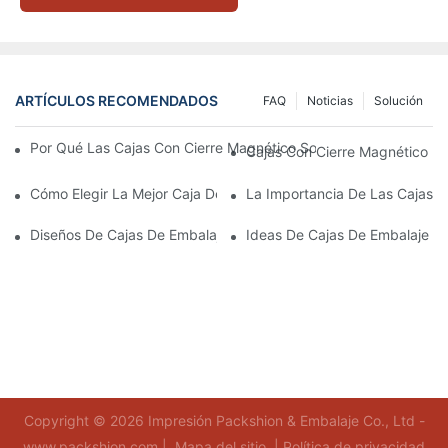
ARTÍCULOS RECOMENDADOS
FAQ
Noticias
Solución
Por Qué Las Cajas Con Cierre Magnético Son La Mejor Opción 
Cajas Con Cierre Magnético Ec
Cómo Elegir La Mejor Caja De Embalaje Para Productos De Cuid
La Importancia De Las Cajas D
Diseños De Cajas De Embalaje Para Productos De Cuidado De L
Ideas De Cajas De Embalaje D
Copyright © 2026 Impresión Packshion & Embalaje Co., Ltd -
www.packshion.com |
Mapa del sitio
|
Política de privacidad