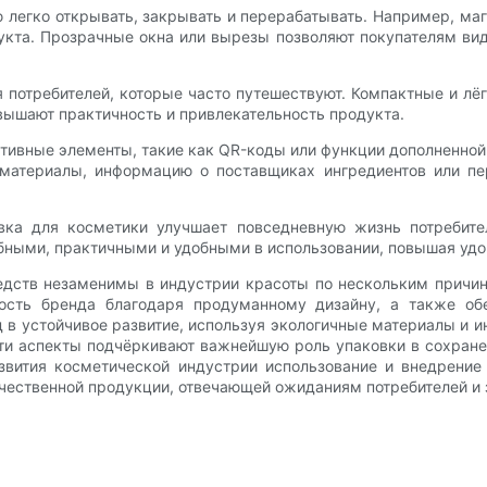
ую легко открывать, закрывать и перерабатывать. Например, 
укта. Прозрачные окна или вырезы позволяют покупателям вид
 потребителей, которые часто путешествуют. Компактные и л
вышают практичность и привлекательность продукта.
тивные элементы, такие как QR-коды или функции дополненной 
материалы, информацию о поставщиках ингредиентов или пер
вка для косметики улучшает повседневную жизнь потребите
бными, практичными и удобными в использовании, повышая удо
редств незаменимы в индустрии красоты по нескольким причи
сть бренда благодаря продуманному дизайну, а также обе
ад в устойчивое развитие, используя экологичные материалы и
эти аспекты подчёркивают важнейшую роль упаковки в сохран
звития косметической индустрии использование и внедрение
чественной продукции, отвечающей ожиданиям потребителей и