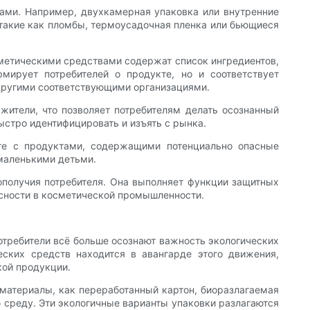
тами. Например, двухкамерная упаковка или внутренние
 такие как пломбы, термоусадочная пленка или бьющиеся
сметическими средствами содержат список ингредиентов,
мирует потребителей о продукте, но и соответствует
 другими соответствующими организациями.
жители, что позволяет потребителям делать осознанный
ыстро идентифицировать и изъять с рынка.
оте с продуктами, содержащими потенциально опасные
 маленькими детьми.
гополучия потребителя. Она выполняет функции защитных
сности в косметической промышленности.
отребители всё больше осознают важность экологических
ских средств находится в авангарде этого движения,
кой продукции.
 материалы, как переработанный картон, биоразлагаемая
среду. Эти экологичные варианты упаковки разлагаются