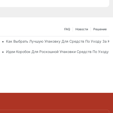
FAQ
Новости
Решение
ные Упаковочные Решения
Как Выбрать Лучшую Упаковку Для Средств По Уходу За К
а Кожей, Повышающий Лояльность К Бренду
Идеи Коробок Для Роскошной Упаковки Средств По Уходу 