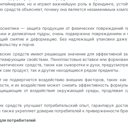
нтейнерами, но и играют важнейшую роль в брендинге, устойч
их средств объясняет, почему она является незаменимым комп
осметики — защита продукции от физических повреждений пр
очки и деликатные пудры, очень подвержена повреждениям и
щий смятие и деформацию. Без надлежащей упаковки даже
вольству и порче.
еских средств имеют решающее значение для эффективной за
ртизирующим свойствам. Пенопластовые вставки или формован
метических средств, таких как сыворотки и духи, предусмотр
к сам продукт, так и другие находящиеся рядом предметы.
кт не подвергнется воздействию внешних факторов, таких как
сти, и их воздействие может снизить эффективность формулы
щищающие от воздействия окружающей среды, продлевая ср
х средств улучшает потребительский опыт, гарантируя дост
а также укрепляет доверие потребителей к приверженности бре
для потребителей