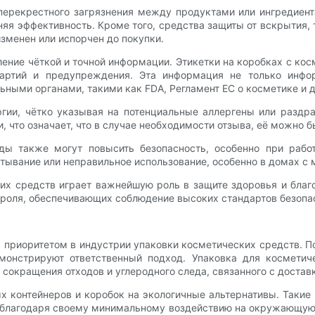
перекрестного загрязнения между продуктами или ингредиен
яя эффективность. Кроме того, средства защиты от вскрытия,
изменен или испорчен до покупки.
ние чёткой и точной информации. Этикетки на коробках с ко
артий и предупреждения. Эта информация не только инфор
ными органами, такими как FDA, Регламент ЕС о косметике и
ргии, чётко указывая на потенциальные аллергены или раздра
 что означает, что в случае необходимости отзыва, её можно б
ды также могут повысить безопасность, особенно при раб
тывание или неправильное использование, особенно в домах с
ких средств играет важнейшую роль в защите здоровья и бла
роля, обеспечивающих соблюдение высоких стандартов безопа
 приоритетом в индустрии упаковки косметических средств. П
монстрируют ответственный подход. Упаковка для косметиче
сокращения отходов и углеродного следа, связанного с достав
 контейнеров и коробок на экологичные альтернативы. Такие
ь благодаря своему минимальному воздействию на окружающую 