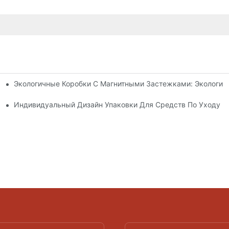
Экологичные Коробки С Магнитными Застежками: Экологич
я Упаковки Премиум-Класса
 Кожей
Индивидуальный Дизайн Упаковки Для Средств По Уходу З