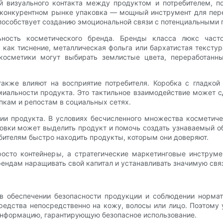
й визуального контакта между продуктом и потребителем, п
оконкурентном рынке упаковка — мощный инструмент для перед
пособствует созданию эмоциональной связи с потенциальными 
ьность косметического бренда. Бренды класса люкс часто
как тиснение, металлическая фольга или бархатистая текстур
 косметики могут выбирать землистые цвета, переработанн
акже влияют на восприятие потребителя. Коробка с гладко
иальности продукта. Это тактильное взаимодействие может сд
кам и репостам в социальных сетях.
ии продукта. В условиях бесчисленного множества косметиче
овки может выделить продукт и помочь создать узнаваемый о
ебителям быстро находить продукты, которым они доверяют.
росто контейнеры, а стратегические маркетинговые инструме
ендам наращивать свой капитал и устанавливать значимую связ
в обеспечении безопасности продукции и соблюдении нормат
средства непосредственно на кожу, волосы или лицо. Поэтому
информацию, гарантирующую безопасное использование.