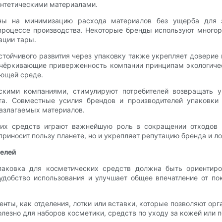
интетическими материалами.
лены на минимизацию расхода материалов без ущерба для 
процессе производства. Некоторые бренды используют многора
ации тары.
тойчивого развития через упаковку также укрепляет доверие и
чёркивающие приверженность компании принципам экологичес
ающей среде.
кими компаниями, стимулируют потребителей возвращать уп
а. Совместные усилия брендов и производителей упаковки 
разлагаемых материалов.
ких средств играют важнейшую роль в сокращении отходов 
приносит пользу планете, но и укрепляет репутацию бренда и л
телей
паковка для косметических средств должна быть ориентиро
добство использования и улучшает общее впечатление от пок
нты, как отделения, лотки или вставки, которые позволяют о
олезно для наборов косметики, средств по уходу за кожей или