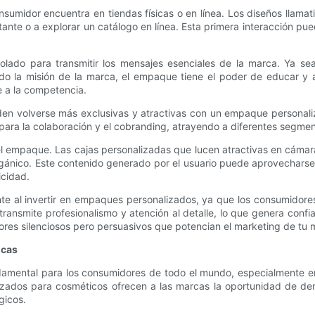
umidor encuentra en tiendas físicas o en línea. Los diseños llamat
tante o a explorar un catálogo en línea. Esta primera interacción pu
olado para transmitir los mensajes esenciales de la marca. Ya sea
do la misión de la marca, el empaque tiene el poder de educar y 
e a la competencia.
den volverse más exclusivas y atractivas con un empaque personali
ra la colaboración y el cobranding, atrayendo a diferentes segmen
del empaque. Las cajas personalizadas que lucen atractivas en cáma
gánico. Este contenido generado por el usuario puede aprovecharse p
icidad.
te al invertir en empaques personalizados, ya que los consumidore
nsmite profesionalismo y atención al detalle, lo que genera conf
res silenciosos pero persuasivos que potencian el marketing de tu 
icas
amental para los consumidores de todo el mundo, especialmente en la
lizados para cosméticos ofrecen a las marcas la oportunidad de de
gicos.