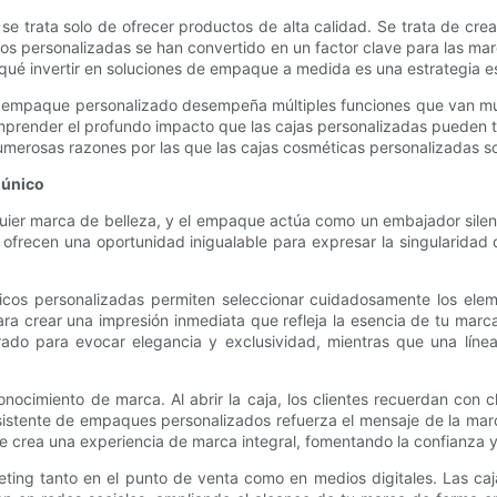
 se trata solo de ofrecer productos de alta calidad. Se trata de cr
 personalizadas se han convertido en un factor clave para las marc
r qué invertir en soluciones de empaque a medida es una estrategia es
 el empaque personalizado desempeña múltiples funciones que van m
nder el profundo impacto que las cajas personalizadas pueden tene
umerosas razones por las que las cajas cosméticas personalizadas s
 único
uier marca de belleza, y el empaque actúa como un embajador silen
ofrecen una oportunidad inigualable para expresar la singularidad 
icos personalizadas permiten seleccionar cuidadosamente los eleme
 crear una impresión inmediata que refleja la esencia de tu marca
para evocar elegancia y exclusividad, mientras que una línea de
ocimiento de marca. Al abrir la caja, los clientes recuerdan con cl
istente de empaques personalizados refuerza el mensaje de la marca
 crea una experiencia de marca integral, fomentando la confianza y 
ng tanto en el punto de venta como en medios digitales. Las caja