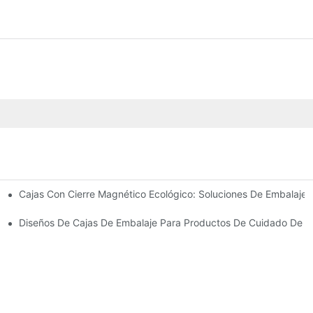
Cajas Con Cierre Magnético Ecológico: Soluciones De Embalaje 
Para Un Embalaje Premium
idado De La Piel
Diseños De Cajas De Embalaje Para Productos De Cuidado De La