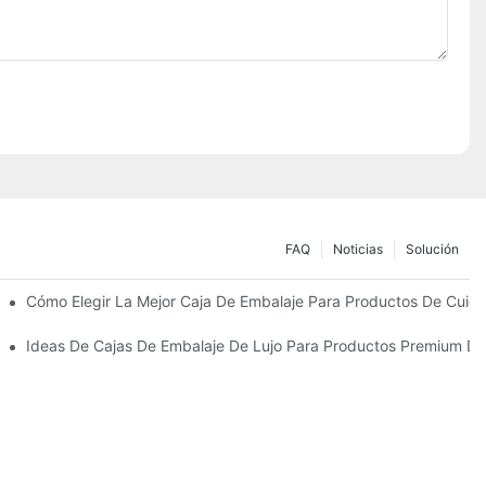
FAQ
Noticias
Solución
Sostenibles
Cómo Elegir La Mejor Caja De Embalaje Para Productos De Cuida
 Piel Personalizados Que Fomentan La Fidelidad A La Marca
Ideas De Cajas De Embalaje De Lujo Para Productos Premium De