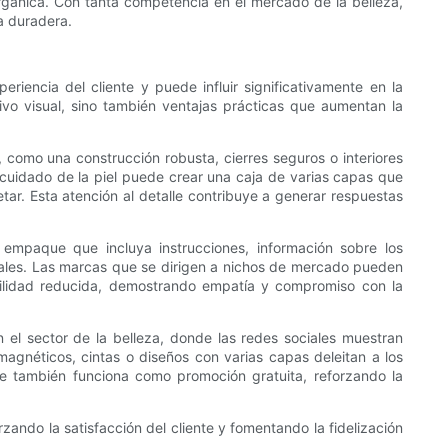
rgánica. Con tanta competencia en el mercado de la belleza,
a duradera.
iencia del cliente y puede influir significativamente en la
ivo visual, sino también ventajas prácticas que aumentan la
como una construcción robusta, cierres seguros o interiores
e cuidado de la piel puede crear una caja de varias capas que
r. Esta atención al detalle contribuye a generar respuestas
empaque que incluya instrucciones, información sobre los
ionales. Las marcas que se dirigen a nichos de mercado pueden
ovilidad reducida, demostrando empatía y compromiso con la
l sector de la belleza, donde las redes sociales muestran
agnéticos, cintas o diseños con varias capas deleitan a los
 que también funciona como promoción gratuita, reforzando la
zando la satisfacción del cliente y fomentando la fidelización