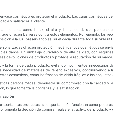
del envase cosmético es proteger el producto. Las cajas cosméticas 
acia y satisfacer al cliente.
 ambientales como la luz, el aire y la humedad, que pueden deg
ue ofrecen barreras contra estos elementos. Por ejemplo, los recubr
ción a la luz, preservando así su eficacia durante toda su vida útil.
ersonalizadas ofrecen protección mecánica. Los cosméticos se envía
sibles daños. Un embalaje duradero y de alta calidad, con esquina
osas devoluciones de productos y protege la reputación de su marca
o y la forma de cada producto, evitando movimientos innecesarios den
la necesidad de materiales de relleno excesivos, contribuyendo a l
ertos cosméticos, como los frascos de vidrio frágiles o los conjunto
méticas personalizadas, demuestra su compromiso con la calidad y la 
, lo que fomenta la confianza y la satisfacción.
alización
 presentan tus productos, sino que también funcionan como podero
fomenta la decisión de compra, realza el atractivo del producto y c