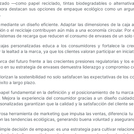
lizado —como papel reciclado, tintas biodegradables o alternati
hora destacan sus opciones de empaque ecológico como un argumen
.
 mediante un diseño eficiente. Adaptar las dimensiones de la caja 
ción o el reciclaje contribuyen aún más a una economía circular. Po
sistemas de recarga que reducen el consumo de envases de un solo 
cajas personalizadas educa a los consumidores y fortalece la cre
lealtad a la marca, ya que los clientes valoran participar en iniciat
del futuro frente a las crecientes presiones regulatorias y los es
co en su estrategia de envases demuestra liderazgo y compromiso con
orizan la sostenibilidad no solo satisfacen las expectativas de los
xito a largo plazo.
el fundamental en la definición y el posicionamiento de tu marca de
 Mejora la experiencia del consumidor gracias a un diseño cuidado y
sonalizadas garantizan que la calidad y la satisfacción del cliente s
 herramienta de marketing que impulsa las ventas, diferencia tu m
 las tendencias ecológicas, generando buena voluntad y asegurando s
mple decisión de empaque: es una estrategia para cultivar relacione