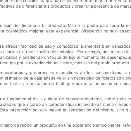
an en redes sociales, ampliando el alcance de tu marca de forma o
fectivas de diferenciar tus productos y crear una presencia de marc
nsumidor tiene con tu producto. Marca la pauta para toda la exper
ra cosméticos mejoran esta experiencia, ofreciendo no solo atract
a ofrecer facilidad de uso y comodidad. Elementos bien pensados, 
 e incluso la reutilización del embalaje. Por ejemplo, una marca d
ganizados y añadiendo un toque de lujo al momento de desempaqueta
reocupa por la experiencia del cliente, más allá del propio producto.
ecesidades y preferencias específicas de los consumidores. Un 
 el interior de la caja añade valor sin necesidad de folletos adic
mentos táctiles o pestañas de fácil apertura para personas con m
e fundamental de la cultura de consumo moderna, sobre todo en e
lizadas que incorporan características innovadoras como cierres m
. Esta interacción no solo mejora la satisfacción del cliente, sino
inario de recibir un producto en una experiencia emocionante, refor