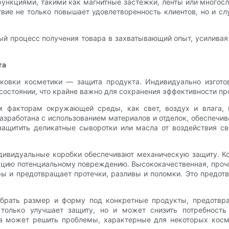
нкциями, такими как магнитные застёжки, ленты или многосл
твие не только повышает удовлетворенность клиентов, но и с
ый процесс получения товара в захватывающий опыт, усиливая
та
ковки косметики — защита продукта. Индивидуально изгото
остоянии, что крайне важно для сохранения эффективности пр
м факторам окружающей среды, как свет, воздух и влага, 
зработана с использованием материалов и отделок, обеспечи
ащитить деликатные сыворотки или масла от воздействия св
ивидуальные коробки обеспечивают механическую защиту. Кос
кцию потенциальному повреждению. Высококачественная, про
ы и предотвращает протечки, разливы и поломки. Это предот
обрать размер и форму под конкретные продукты, предотв
 только улучшает защиту, но и может снизить потребность 
вка может решить проблемы, характерные для некоторых косм