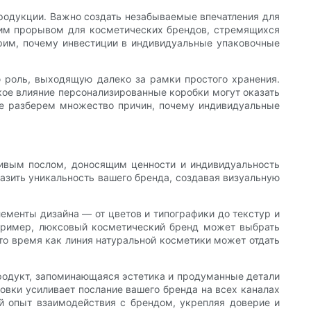
родукции. Важно создать незабываемые впечатления для
ящим прорывом для косметических брендов, стремящихся
трим, почему инвестиции в индивидуальные упаковочные
 роль, выходящую далеко за рамки простого хранения.
кое влияние персонализированные коробки могут оказать
йте разберем множество причин, почему индивидуальные
ливым послом, доносящим ценности и индивидуальность
зить уникальность вашего бренда, создавая визуальную
лементы дизайна — от цветов и типографики до текстур и
апример, люксовый косметический бренд может выбрать
 то время как линия натуральной косметики может отдать
продукт, запоминающаяся эстетика и продуманные детали
ковки усиливает послание вашего бренда на всех каналах
й опыт взаимодействия с брендом, укрепляя доверие и