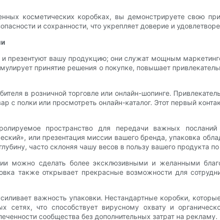
ных косметических коробках, вы демонстрируете свою прив
пасности и сохранности, что укрепляет доверие и удовлетворе
ии
 и презентуют вашу продукцию; они служат мощным маркетинг
мулирует принятие решения о покупке, повышает привлекател
ебителя в розничной торговле или онлайн-шопинге. Привлекат
ар с полки или просмотреть онлайн-каталог. Этот первый конта
тролируемое пространство для передачи важных посланий 
еский», или презентация миссии вашего бренда, упаковка обл
лубину, часто склоняя чашу весов в пользу вашего продукта п
ции можно сделать более эксклюзивными и желанными благ
ковка также открывает прекрасные возможности для сотрудни
силивает важность упаковки. Нестандартные коробки, которые
х сетях, что способствует вирусному охвату и органическ
леченности сообщества без дополнительных затрат на рекламу.