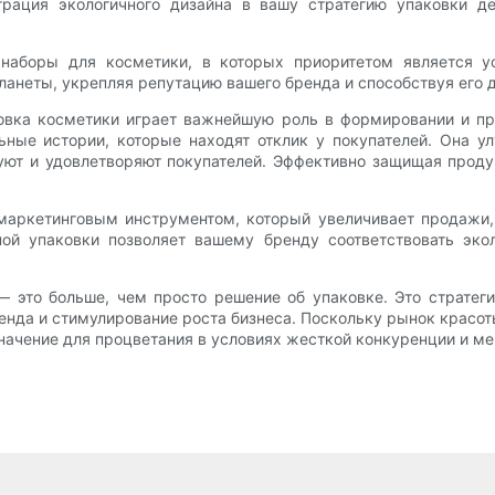
грация экологичного дизайна в вашу стратегию упаковки д
 наборы для косметики, в которых приоритетом является у
планеты, укрепляя репутацию вашего бренда и способствуя его 
ковка косметики играет важнейшую роль в формировании и п
ьные истории, которые находят отклик у покупателей. Она у
ют и удовлетворяют покупателей. Эффективно защищая проду
маркетинговым инструментом, который увеличивает продажи,
ной упаковки позволяет вашему бренду соответствовать эк
 это больше, чем просто решение об упаковке. Это стратеги
ренда и стимулирование роста бизнеса. Поскольку рынок красо
начение для процветания в условиях жесткой конкуренции и м