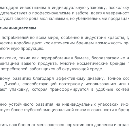
агодаря инвестициям в индивидуальную упаковку, поскольку
детельствует о профессионализме и заботе, вселяя увереннос
, служат своего рода молчаливыми, но убедительными продавца
стым инициативам
 потребителей во всем мире, особенно в индустрии красоты, 
еские коробки дают косметическим брендам возможность про
кологичную продукцию.
аковки, такие как переработанная бумага, биоразлагаемые 
зентацией вашего продукта. Многие косметические бренды 
 потребителей, заботящихся об окружающей среде.
ивому развитию благодаря эффективному дизайну. Точное со
. Дизайн, способствующий повторному использованию или 
ают упаковку, которая трансформируется в удобные конте
ию устойчивого развития на индивидуальных упаковках инф
вует более глубокой эмоциональной связи и лояльности к брен
тить ваш бренд от меняющегося нормативного давления и отра