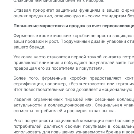
флаконов или многокомпонентных наборов.
Отдавая приоритет защитным функциям в ваших фирмен
оценят продукцию, отвечающую высоким стандартам безо
Повышение маркетинга и продаж за счет персонализац
Фирменные косметические коробки не просто защищают
ваши продажи и рост. Продуманный дизайн упаковки сти
вашего бренда.
Упаковка часто становится первой точкой контакта потр
привлекают внимание и побуждают покупателей взять тов
превращая его из посетителя в покупателя.
Более того, фирменные коробки предоставляют кон
сертификация, например, «без жестокости» или «органич
Этот повествовательный слой добавляет эмоциональную г
Изделия ограниченных тиражей или сезонные коллек
актуальности и коллекционирования. Специальная упа
сегменты потребителей и расширяя охват рынка.
Рост популярности социальной коммерции ещё больше у
потребителей делиться своими покупками в социальны
использовать для повышения узнаваемости бренда и вов