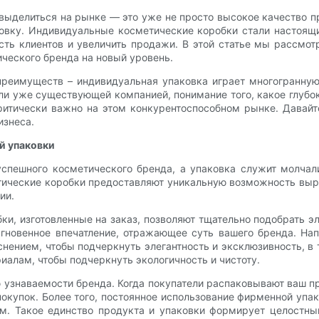
выделиться на рынке — это уже не просто высокое качество п
аковку. Индивидуальные косметические коробки стали насто
сть клиентов и увеличить продажи. В этой статье мы рассмо
ческого бренда на новый уровень.
преимуществ – индивидуальная упаковка играет многогранную
или уже существующей компанией, понимание того, какое глубо
критически важно на этом конкурентоспособном рынке. Дава
изнеса.
й упаковки
спешного косметического бренда, а упаковка служит молча
тические коробки предоставляют уникальную возможность выра
ии.
бки, изготовленные на заказ, позволяют тщательно подобрать э
 мгновенное впечатление, отражающее суть вашего бренда. Н
нением, чтобы подчеркнуть элегантность и эксклюзивность, в
алам, чтобы подчеркнуть экологичность и чистоту.
 узнаваемости бренда. Когда покупатели распаковывают ваш 
окупок. Более того, постоянное использование фирменной упа
м. Такое единство продукта и упаковки формирует целостны