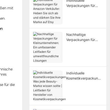
Individuelle
Verpackungen für
ößen mit
Amazon-Verkäufer:
Heben Sie sich ab und
sen.
stärken Sie Ihre Marke
auf Etsy
en
Nachhaltige
Verpackungen für
Kleinunternehmen: Ein
umfassender
Leitfaden für
umweltfreundliche
Lösungen
chnische
Individuelle
hres
Kosmetikverpackunge
n: Was jede Beauty-
e für die
Marke wissen sollte |
Leitfaden für
Hersteller von
Kosmetikverpackunge
n