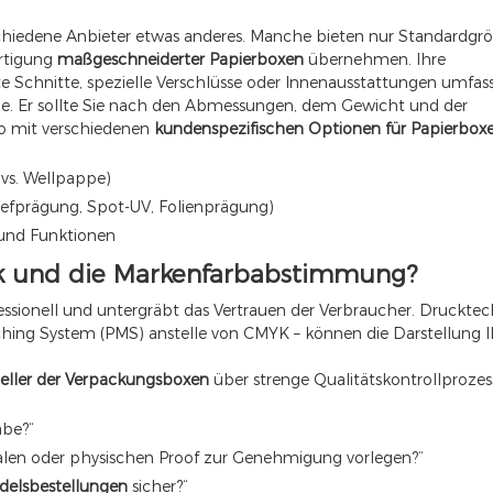
chiedene Anbieter etwas anderes. Manche bieten nur Standardgr
rtigung
maßgeschneiderter Papierboxen
übernehmen. Ihre
e Schnitte, spezielle Verschlüsse oder Innenausstattungen umfas
rne. Er sollte Sie nach den Abmessungen, dem Gewicht und der
lio mit verschiedenen
kundenspezifischen Optionen für Papierbox
 vs. Wellpappe)
Tiefprägung, Spot-UV, Folienprägung)
 und Funktionen
k und die Markenfarbabstimmung?
essionell und untergräbt das Vertrauen der Verbraucher. Druckte
hing System (PMS) anstelle von CMYK – können die Darstellung I
teller der Verpackungsboxen
über strenge Qualitätskontrollprozess
abe?“
italen oder physischen Proof zur Genehmigung vorlegen?“
elsbestellungen
sicher?“