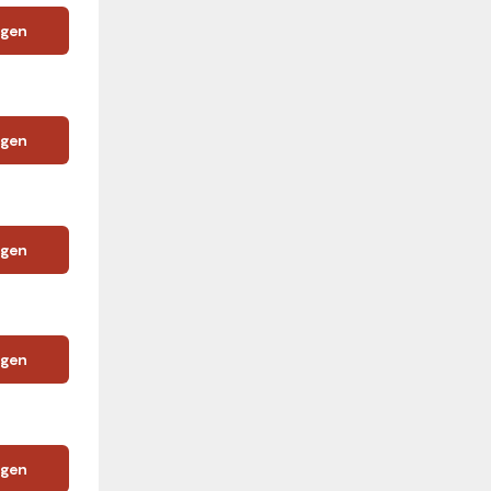
igen
igen
igen
igen
igen