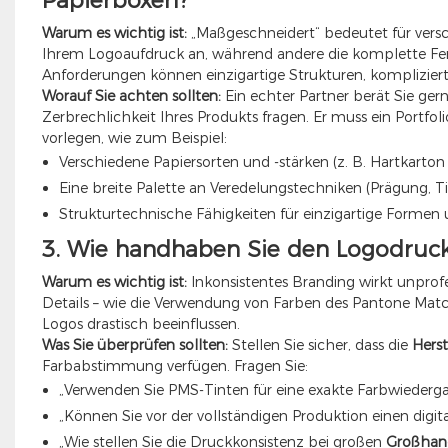
Papierboxen?
Warum es wichtig ist:
„Maßgeschneidert“ bedeutet für vers
Ihrem Logoaufdruck an, während andere die komplette Fe
Anforderungen können einzigartige Strukturen, kompliziert
Worauf Sie achten sollten:
Ein echter Partner berät Sie ge
Zerbrechlichkeit Ihres Produkts fragen. Er muss ein Portfo
vorlegen, wie zum Beispiel:
Verschiedene Papiersorten und -stärken (z. B. Hartkarton
Eine breite Palette an Veredelungstechniken (Prägung, 
Strukturtechnische Fähigkeiten für einzigartige Formen
3. Wie handhaben Sie den Logodruc
Warum es wichtig ist:
Inkonsistentes Branding wirkt unprof
Details – wie die Verwendung von Farben des Pantone Matc
Logos drastisch beeinflussen.
Was Sie überprüfen sollten:
Stellen Sie sicher, dass die
Hers
Farbabstimmung verfügen. Fragen Sie:
„Verwenden Sie PMS-Tinten für eine exakte Farbwiederg
„Können Sie vor der vollständigen Produktion einen dig
„Wie stellen Sie die Druckkonsistenz bei großen
Großhand