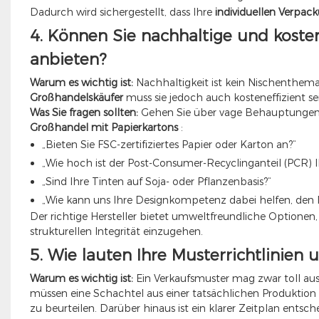
Dadurch wird sichergestellt, dass Ihre
individuellen Verpa
4. Können Sie nachhaltige und kost
anbieten?
Warum es wichtig ist:
Nachhaltigkeit ist kein Nischenthema 
Großhandelskäufer
muss sie jedoch auch kosteneffizient se
Was Sie fragen sollten:
Gehen Sie über vage Behauptungen h
Großhandel mit Papierkartons
:
„Bieten Sie FSC-zertifiziertes Papier oder Karton an?“
„Wie hoch ist der Post-Consumer-Recyclinganteil (PCR) Ih
„Sind Ihre Tinten auf Soja- oder Pflanzenbasis?“
„Wie kann uns Ihre Designkompetenz dabei helfen, den 
Der richtige Hersteller bietet umweltfreundliche Optione
strukturellen Integrität einzugehen.
5. Wie lauten Ihre Musterrichtlinien 
Warum es wichtig ist:
Ein Verkaufsmuster mag zwar toll aus
müssen eine Schachtel aus einer tatsächlichen Produktion t
zu beurteilen. Darüber hinaus ist ein klarer Zeitplan entsc