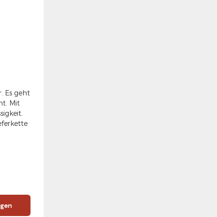
. Es geht
t. Mit
igkeit.
eferkette
igen