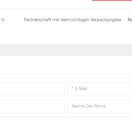
Vom Auspacken zur Treue: Warum individuelle Verpackungsboxen mit Logo Ihre beste Marketinginvestition sind
Partnerschaft mit dem richtigen Verpackungskartonhersteller: Ein strategischer Leitfaden für Marken
N
E-Mail
Name Der Firma