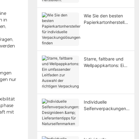
Herstellern.
ine
Wie Sie den besten
n in
Papierkartonhersteller
en,
für individuelle
Verpackungslösungen
Fragen,
finden
 werden
Starre, faltbare und
Wellpappkartons: Ein
umfassender
mengen
Leitfaden zur Auswahl
ngen nur
der richtigen
Verpackung
ibilität
Individuelle
tsphase
Seifenverpackungen:
aft mit
Designideen &
Lieferantentipps für
Naturseifenmarken