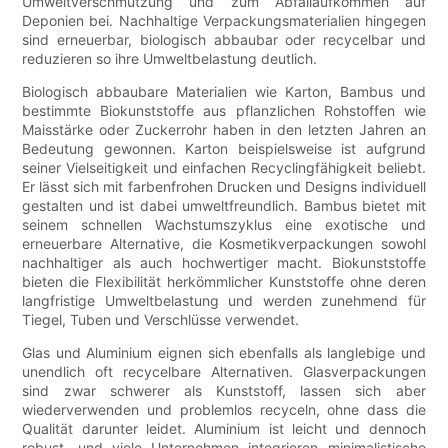
Umweltverschmutzung und zum Abfallaufkommen auf
Deponien bei. Nachhaltige Verpackungsmaterialien hingegen
sind erneuerbar, biologisch abbaubar oder recycelbar und
reduzieren so ihre Umweltbelastung deutlich.
Biologisch abbaubare Materialien wie Karton, Bambus und
bestimmte Biokunststoffe aus pflanzlichen Rohstoffen wie
Maisstärke oder Zuckerrohr haben in den letzten Jahren an
Bedeutung gewonnen. Karton beispielsweise ist aufgrund
seiner Vielseitigkeit und einfachen Recyclingfähigkeit beliebt.
Er lässt sich mit farbenfrohen Drucken und Designs individuell
gestalten und ist dabei umweltfreundlich. Bambus bietet mit
seinem schnellen Wachstumszyklus eine exotische und
erneuerbare Alternative, die Kosmetikverpackungen sowohl
nachhaltiger als auch hochwertiger macht. Biokunststoffe
bieten die Flexibilität herkömmlicher Kunststoffe ohne deren
langfristige Umweltbelastung und werden zunehmend für
Tiegel, Tuben und Verschlüsse verwendet.
Glas und Aluminium eignen sich ebenfalls als langlebige und
unendlich oft recycelbare Alternativen. Glasverpackungen
sind zwar schwerer als Kunststoff, lassen sich aber
wiederverwenden und problemlos recyceln, ohne dass die
Qualität darunter leidet. Aluminium ist leicht und dennoch
robust, und viele Unternehmen integrieren minimalistische