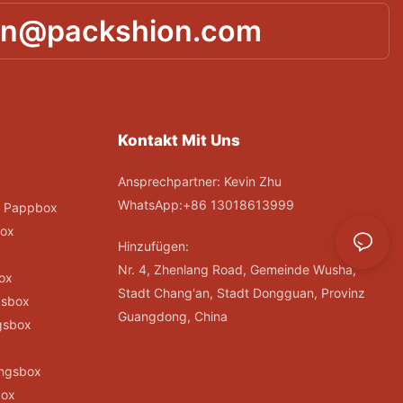
in@packshion.com
Kontakt Mit Uns
Ansprechpartner: Kevin Zhu
WhatsApp:+86 13018613999
; Pappbox
ox
Hinzufügen:
Nr. 4, Zhenlang Road, Gemeinde Wusha,
ox
Stadt Chang'an, Stadt Dongguan, Provinz
gsbox
Guangdong, China
gsbox
x
ungsbox
box