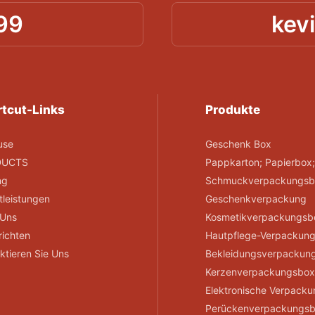
99
kev
tcut-Links
Produkte
use
Geschenk Box
DUCTS
Pappkarton; Papierbox
ng
Schmuckverpackungsb
tleistungen
Geschenkverpackung
 Uns
Kosmetikverpackungsb
ichten
Hautpflege-Verpackun
ktieren Sie Uns
Bekleidungsverpackun
Kerzenverpackungsbo
Elektronische Verpack
Perückenverpackungs