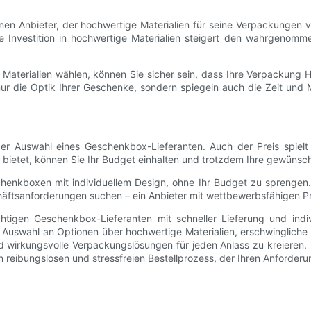
en Anbieter, der hochwertige Materialien für seine Verpackungen 
ie Investition in hochwertige Materialien steigert den wahrgenom
terialien wählen, können Sie sicher sein, dass Ihre Verpackung H
 nur die Optik Ihrer Geschenke, sondern spiegeln auch die Zeit und
 der Auswahl eines Geschenkbox-Lieferanten. Auch der Preis spielt 
bietet, können Sie Ihr Budget einhalten und trotzdem Ihre gewünsc
chenkboxen mit individuellem Design, ohne Ihr Budget zu sprengen. 
ftsanforderungen suchen – ein Anbieter mit wettbewerbsfähigen Prei
tigen Geschenkbox-Lieferanten mit schneller Lieferung und indiv
uswahl an Optionen über hochwertige Materialien, erschwingliche Pr
nd wirkungsvolle Verpackungslösungen für jeden Anlass zu kreieren
 reibungslosen und stressfreien Bestellprozess, der Ihren Anforderun