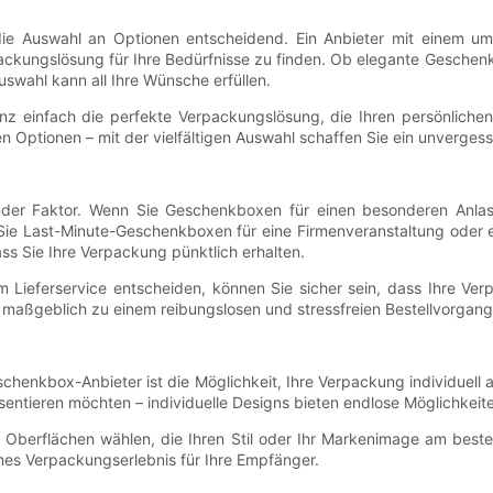
 die Auswahl an Optionen entscheidend. Ein Anbieter mit einem u
rpackungslösung für Ihre Bedürfnisse zu finden. Ob elegante Gesch
uswahl kann all Ihre Wünsche erfüllen.
infach die perfekte Verpackungslösung, die Ihren persönlichen St
en Optionen – mit der vielfältigen Auswahl schaffen Sie ein unverges
dender Faktor. Wenn Sie Geschenkboxen für einen besonderen Anlass
Sie Last-Minute-Geschenkboxen für eine Firmenveranstaltung oder eine
dass Sie Ihre Verpackung pünktlich erhalten.
 Lieferservice entscheiden, können Sie sicher sein, dass Ihre Verp
en maßgeblich zu einem reibungslosen und stressfreien Bestellvorgan
schenkbox-Anbieter ist die Möglichkeit, Ihre Verpackung individuel
sentieren möchten – individuelle Designs bieten endlose Möglichkeite
 Oberflächen wählen, die Ihren Stil oder Ihr Markenimage am beste
es Verpackungserlebnis für Ihre Empfänger.