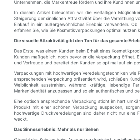
Unternehmen, die Markentreue fördern und ihre Kundinnen un
In diesem Artikel beleuchten wir die vielfältigen Möglic
Steigerung der sinnlichen Attraktivität über die Vermittlun
Einkauf in ein außergewöhnliches Erlebnis verwandeln. Ob 
erfahren Sie, wie Sie Kosmetikverpackungen optimal nutzen
Die visuelle Attraktivität gibt den Ton für das gesamte Erle
Das Erste, was einem Kunden beim Erhalt eines Kosmetikproduk
Kunden maßgeblich, noch bevor er die Verpackung öffnet. Ei
und Vorfreude und bereitet den Kunden so optimal auf ein pos
Verpackungen mit hochwertigen Veredelungstechniken wie Prä
ansprechenden Verpackung präsentiert wird, schließen Kunden
Weiblichkeit ausstrahlen, während kräftige, lebendige 
Markenidentität anzupassen und so ein authentisches und pe
Eine optisch ansprechende Verpackung sticht im hart umkämp
Produkt mit einer schönen Verpackung auspacken, sorgen f
hochwertige Druckveredelungen sind daher nicht nur eine F
weckt.
Das Sinneserlebnis: Mehr als nur Sehen
Obwohl der Sehsinn beim Auspacken dominiert, verleihen hap