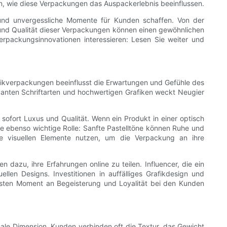
n, wie diese Verpackungen das Auspackerlebnis beeinflussen.
n und unvergessliche Momente für Kunden schaffen. Von der
n und Qualität dieser Verpackungen können einen gewöhnlichen
erpackungsinnovationen interessieren: Lesen Sie weiter und
metikverpackungen beeinflusst die Erwartungen und Gefühle des
ganten Schriftarten und hochwertigen Grafiken weckt Neugier
ofort Luxus und Qualität. Wenn ein Produkt in einer optisch
ne ebenso wichtige Rolle: Sanfte Pastelltöne können Ruhe und
se visuellen Elemente nutzen, um die Verpackung an ihre
azu, ihre Erfahrungen online zu teilen. Influencer, die ein
en Designs. Investitionen in auffälliges Grafikdesign und
ersten Moment an Begeisterung und Loyalität bei den Kunden
ale Dimension. Kunden verbinden oft die Textur, das Gewicht