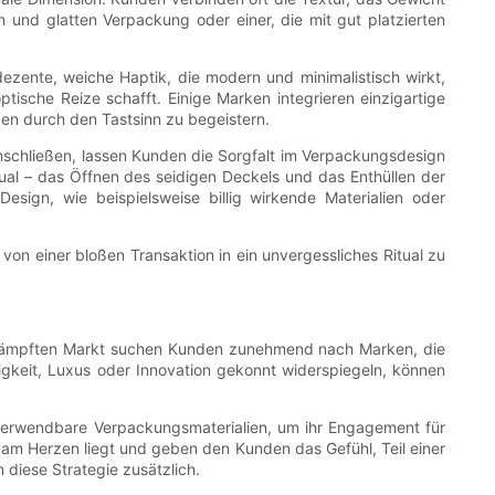
 und glatten Verpackung oder einer, die mit gut platzierten
ezente, weiche Haptik, die modern und minimalistisch wirkt,
ische Reize schafft. Einige Marken integrieren einzigartige
n durch den Tastsinn zu begeistern.
umschließen, lassen Kunden die Sorgfalt im Verpackungsdesign
ual – das Öffnen des seidigen Deckels und das Enthüllen der
sign, wie beispielsweise billig wirkende Materialien oder
on einer bloßen Transaktion in ein unvergessliches Ritual zu
 umkämpften Markt suchen Kunden zunehmend nach Marken, die
keit, Luxus oder Innovation gekonnt widerspiegeln, können
rverwendbare Verpackungsmaterialien, um ihr Engagement für
am Herzen liegt und geben den Kunden das Gefühl, Teil einer
 diese Strategie zusätzlich.