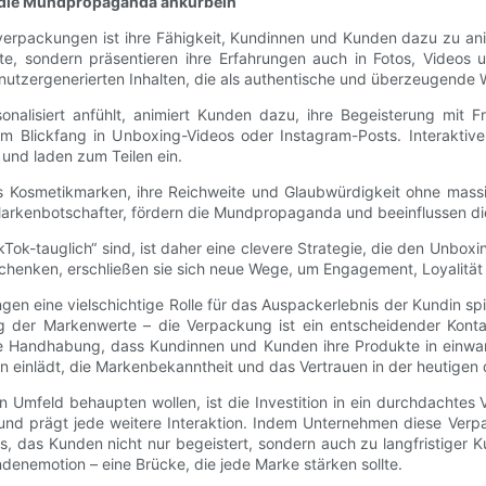
nd die Mundpropaganda ankurbeln
erpackungen ist ihre Fähigkeit, Kundinnen und Kunden dazu zu animi
e, sondern präsentieren ihre Erfahrungen auch in Fotos, Videos
n nutzergenerierten Inhalten, die als authentische und überzeugende
onalisiert anfühlt, animiert Kunden dazu, ihre Begeisterung mit 
um Blickfang in Unboxing-Videos oder Instagram-Posts. Interakti
 und laden zum Teilen ein.
 es Kosmetikmarken, ihre Reichweite und Glaubwürdigkeit ohne mas
le Markenbotschafter, fördern die Mundpropaganda und beeinflussen 
kTok-tauglich“ sind, ist daher eine clevere Strategie, die den Unb
enken, erschließen sie sich neue Wege, um Engagement, Loyalität u
en eine vielschichtige Rolle für das Auspackerlebnis der Kundin s
g der Markenwerte – die Verpackung ist ein entscheidender Kontak
he Handhabung, dass Kundinnen und Kunden ihre Produkte in einwan
n einlädt, die Markenbekanntheit und das Vertrauen in der heutigen d
 Umfeld behaupten wollen, ist die Investition in ein durchdachtes 
 und prägt jede weitere Interaktion. Indem Unternehmen diese Ver
is, das Kunden nicht nur begeistert, sondern auch zu langfristiger
enemotion – eine Brücke, die jede Marke stärken sollte.