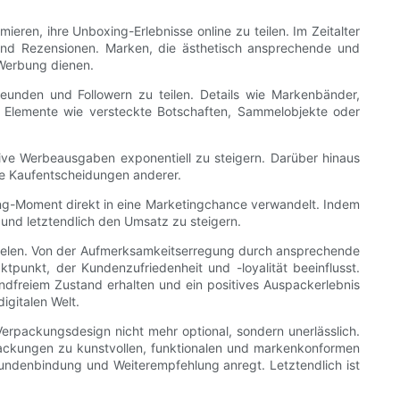
eren, ihre Unboxing-Erlebnisse online zu teilen. Im Zeitalter
 und Rezensionen. Marken, die ästhetisch ansprechende und
 Werbung dienen.
Freunden und Followern zu teilen. Details wie Markenbänder,
ve Elemente wie versteckte Botschaften, Sammelobjekte oder
sive Werbeausgaben exponentiell zu steigern. Darüber hinaus
die Kaufentscheidungen anderer.
oxing-Moment direkt in eine Marketingchance verwandelt. Indem
nd letztendlich den Umsatz zu steigern.
pielen. Von der Aufmerksamkeitserregung durch ansprechende
tpunkt, der Kundenzufriedenheit und -loyalität beeinflusst.
dfreiem Zustand erhalten und ein positives Auspackerlebnis
igitalen Welt.
Verpackungsdesign nicht mehr optional, sondern unerlässlich.
packungen zu kunstvollen, funktionalen und markenkonformen
 Kundenbindung und Weiterempfehlung anregt. Letztendlich ist