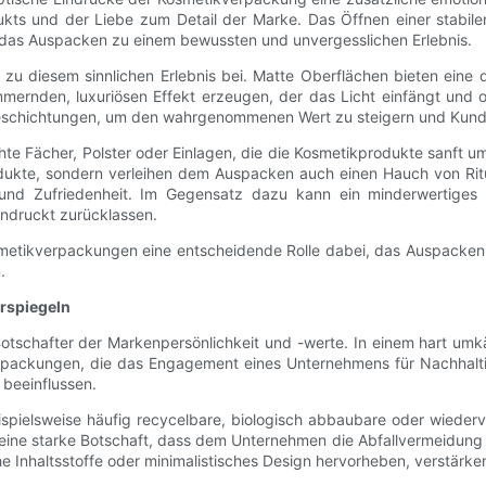
kts und der Liebe zum Detail der Marke. Das Öffnen einer stabilen
 das Auspacken zu einem bewussten und unvergesslichen Erlebnis.
zu diesem sinnlichen Erlebnis bei. Matte Oberflächen bieten eine d
ernden, luxuriösen Effekt erzeugen, der das Licht einfängt und opt
eschichtungen, um den wahrgenommenen Wert zu steigern und Kunde
chte Fächer, Polster oder Einlagen, die die Kosmetikprodukte sanft 
odukte, sondern verleihen dem Auspacken auch einen Hauch von Rit
und Zufriedenheit. Im Gegensatz dazu kann ein minderwertiges De
ndruckt zurücklassen.
metikverpackungen eine entscheidende Rolle dabei, das Auspacken v
.
erspiegeln
 Botschafter der Markenpersönlichkeit und -werte. In einem hart
rpackungen, die das Engagement eines Unternehmens für Nachhaltig
beeinflussen.
eispielsweise häufig recycelbare, biologisch abbaubare oder wiede
ine starke Botschaft, dass dem Unternehmen die Abfallvermeidung 
e Inhaltsstoffe oder minimalistisches Design hervorheben, verstärken