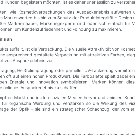
d Kunden begeistern möchten, ist es daher unerlässlich zu verstehe
hkeiten, wie Kosmetikverpackungen das Auspackerlebnis aufwerte
g von Markenwerten bis hin zum Schutz der Produktintegrität – Desig
Sie Markeninhaber, Marketingexperte sind oder sich einfach für V
 können, um Kundenzufriedenheit und -bindung zu maximieren.
bnis an
ts auffällt, ist die Verpackung. Die visuelle Attraktivität von Kos
ne ansprechend gestaltete Verpackung mit attraktiven Farben, ele
itives Auspackerlebnis vor.
gung, Heißfolienprägung oder partieller UV-Lackierung vermitteln s
 oft auf einen hohen Produktwert. Die Farbpalette spielt dabei ei
Farben Energie und Innovation symbolisieren. Marken können die
rsönliches Auspackerlebnis zu schaffen.
ften Markt und in den sozialen Medien hervor und animiert Kunden d
ür organische Werbung und verstärken so die Wirkung des visuell
rage der Optik – sie sind ein strategischer Schachzug, der vom 
tische Eindrücke der Kosmetikverpackung eine zusätzliche emotion