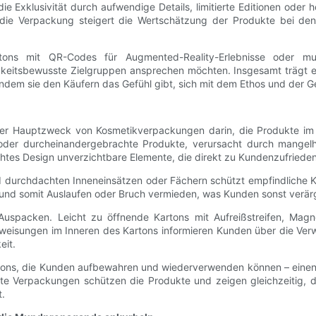
klusivität durch aufwendige Details, limitierte Editionen oder hoc
 die Verpackung steigert die Wertschätzung der Produkte bei d
tons mit QR-Codes für Augmented-Reality-Erlebnisse oder mult
tigkeitsbewusste Zielgruppen ansprechen möchten. Insgesamt trägt 
 indem sie den Käufern das Gefühl gibt, sich mit dem Ethos und der 
ht der Hauptzweck von Kosmetikverpackungen darin, die Produkte 
oder durcheinandergebrachte Produkte, verursacht durch mangel
chtes Design unverzichtbare Elemente, die direkt zu Kundenzufrieden
d durchdachten Inneneinsätzen oder Fächern schützt empfindliche 
t und somit Auslaufen oder Bruch vermieden, was Kunden sonst verä
uspacken. Leicht zu öffnende Kartons mit Aufreißstreifen, Mag
Anweisungen im Inneren des Kartons informieren Kunden über die V
eit.
tons, die Kunden aufbewahren und wiederverwenden können – einen 
te Verpackungen schützen die Produkte und zeigen gleichzeitig,
t.