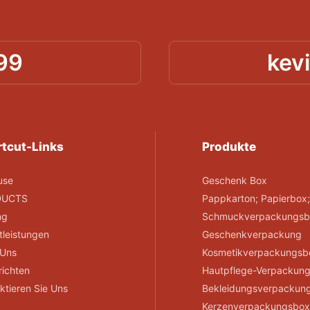
99
kev
tcut-Links
Produkte
use
Geschenk Box
DUCTS
Pappkarton; Papierbox
ng
Schmuckverpackungsb
tleistungen
Geschenkverpackung
 Uns
Kosmetikverpackungsb
ichten
Hautpflege-Verpackun
ktieren Sie Uns
Bekleidungsverpackun
Kerzenverpackungsbo