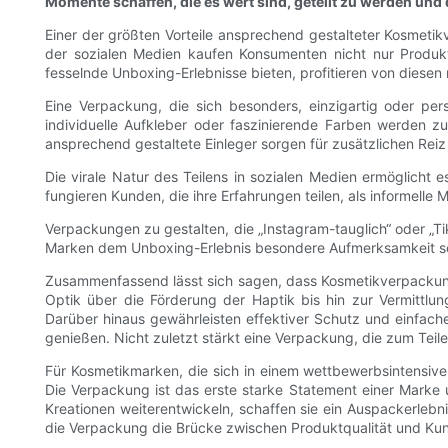
Momente schaffen, die es wert sind, geteilt zu werden u
Einer der größten Vorteile ansprechend gestalteter Kosmetikv
der sozialen Medien kaufen Konsumenten nicht nur Produkt
fesselnde Unboxing-Erlebnisse bieten, profitieren von diese
Eine Verpackung, die sich besonders, einzigartig oder pers
individuelle Aufkleber oder faszinierende Farben werden z
ansprechend gestaltete Einleger sorgen für zusätzlichen Reiz
Die virale Natur des Teilens in sozialen Medien ermöglicht
fungieren Kunden, die ihre Erfahrungen teilen, als informel
Verpackungen zu gestalten, die „Instagram-tauglich“ oder „Ti
Marken dem Unboxing-Erlebnis besondere Aufmerksamkeit sch
Zusammenfassend lässt sich sagen, dass Kosmetikverpackung
Optik über die Förderung der Haptik bis hin zur Vermittlun
Darüber hinaus gewährleisten effektiver Schutz und einfac
genießen. Nicht zuletzt stärkt eine Verpackung, die zum Teile
Für Kosmetikmarken, die sich in einem wettbewerbsintensiven
Die Verpackung ist das erste starke Statement einer Marke
Kreationen weiterentwickeln, schaffen sie ein Auspackerlebn
die Verpackung die Brücke zwischen Produktqualität und Kund