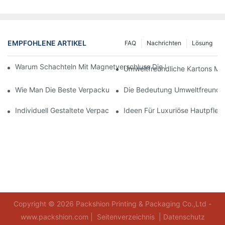
EMPFOHLENE ARTIKEL
FAQ
Nachrichten
Lösung
Warum Schachteln Mit Magnetverschluss Die Beste Wahl Für H
Umweltfreundliche Kartons Mi
Wie Man Die Beste Verpackung Für Hautpflegeprodukte Zum S
Die Bedeutung Umweltfreundli
Individuell Gestaltete Verpackungen Für Hautpflegeprodukte, D
Ideen Für Luxuriöse Hautpfle
Copyright © 2026 Packshion Printing & Packaging Co.,Ltd -
www.packshion.com |
Seitenverzeichnis
|
Datenschutz