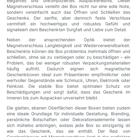
elegantes und unkompliziertes Auspackerlebnis. Dieser
Magnetverschluss verleiht der Box nicht nur eine edle Note,
sondern vereinfacht auch das Öffnen und Schließen des
Geschenks. Der sanfte, aber dennoch feste Verschluss
vermittelt ein hochwertiges und robustes Gefühl und
signalisiert dem Beschenkten Sorgfalt und Liebe zum Detail.
Neben der ansprechenden Optik bietet der
Magnetverschluss Langlebigkeit und Wiederverwendbarkeit.
Beschenkte können die Box problemlos mehrmals öffnen und
schließen, ohne sie zu verbiegen oder zu beschädigen – ein
Problem, das bei weniger robusten Verpackungsmaterialien
häufig auftritt. Dadurch eignen sich magnetische
Geschenkboxen ideal zum Präsentieren empfindlicher oder
wertvoller Gegenstände wie Schmuck, Uhren, Elektronik oder
Feinkost. Die stabile Box bietet optimalen Schutz vor
Beschädigungen und sorgt dafür, dass das Geschenk im
Inneren bis zum Auspacken unversehrt bleibt.
Die glatten, ebenen Oberflächen dieser Boxen bieten zudem
eine ideale Grundlage für individuelle Gestaltung. Branding,
persönliche Botschaften oder Dekorationselemente lassen
sich mühelos anbringen, sodass jede Box so einzigartig ist
wie das Geschenk, das sie enthält. Der Reiz von
Geschenkboxen mit Magnetverschluss liegt in der perfekten