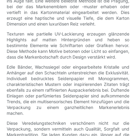
ins Auge fällt. Eine weitere beliebte Methode ist die Prägung,
bei der das Markenemblem oder -muster erhaben oder
vertieft in das Kartonmaterial eingearbeitet werden. Dies
erzeugt eine haptische und visuelle Tiefe, die dem Karton
Dimension und einen luxuriösen Reiz verleiht.
Texturen wie partielle UV-Lackierung erzeugen glänzende
Highlights auf matten Hintergründen und heben so
bestimmte Elemente wie Schriftarten oder Grafiken hervor.
Diese Methode kann Motive betonen oder Licht so einfangen,
dass die Markenbotschaft durch Design verstärkt wird.
Edle Bänder, Wachssiegel oder eingearbeitete Kristalle und
Anhänger auf den Schachteln unterstreichen die Exklusivität.
Individuell bedrucktes Seidenpapier mit Monogrammen,
charakteristischen Mustern oder inspirierenden Zitaten trägt
ebenfalls zu einem raffinierten Auspackerlebnis bei. Duftende
Einlagen oder parfümiertes Seidenpapier sind aufkommende
Trends, die ein multisensorisches Element hinzufügen und die
Verpackung zu einem ganzheitlichen Markenerlebnis
machen.
Diese Veredelungstechniken verschönern nicht nur die
Verpackung, sondern vermitteln auch Qualität, Sorgfalt und
Markentradition. Sie laden Kunden dazu ein, länger auf die