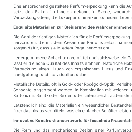
Eine ansprechend gestaltete Parfümverpackung kann die Au
setzt den Flakon im Inneren gekonnt in Szene, wodurch 
Verpackungsideen, die Luxusparfümmarken zu neuem Leben 
Exquisite Materialien zur Steigerung des wahrgenommene
Die Wahl der richtigen Materialien für die Parfümverpackung
hervorrufen, die mit dem Wesen des Parfums selbst harmonie
sorgen dafür, dass sie in jedem Regal hervorsticht.
Ledergebundene Schachteln vermitteln beispielsweise ein Ge
lässt er die hohe Qualität des Inhalts erahnen. Natürliche H
Verpackung einen Hauch von organischem Luxus und Einzig
handgefertigt und individuell anfühlen.
Metallische Details, oft in Gold- oder Roségold-Optik, verl
Schachtel angebracht werden. In Kombination mit weichen, ma
Kartons mit Samt- oder Seidenfutter unterstreicht zudem de
Letztendlich sind die Materialien ein wesentlicher Bestand
über das hinaus vermitteln, was ein einfacher Behälter leisten
Innovative Konstruktionsentwürfe für fesselnde Präsentat
Die Form und das mechanische Design einer Parfümverpack