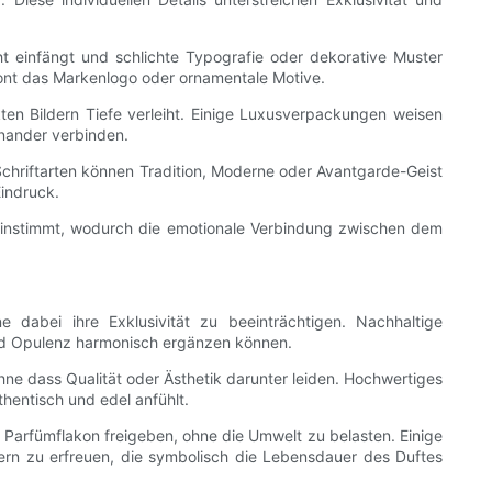
ht einfängt und schlichte Typografie oder dekorative Muster
ont das Markenlogo oder ornamentale Motive.
en Bildern Tiefe verleiht. Einige Luxusverpackungen weisen
inander verbinden.
e Schriftarten können Tradition, Moderne oder Avantgarde-Geist
Eindruck.
ereinstimmt, wodurch die emotionale Verbindung zwischen dem
abei ihre Exklusivität zu beeinträchtigen. Nachhaltige
d Opulenz harmonisch ergänzen können.
ne dass Qualität oder Ästhetik darunter leiden. Hochwertiges
thentisch und edel anfühlt.
 Parfümflakon freigeben, ohne die Umwelt zu belasten. Einige
n zu erfreuen, die symbolisch die Lebensdauer des Duftes