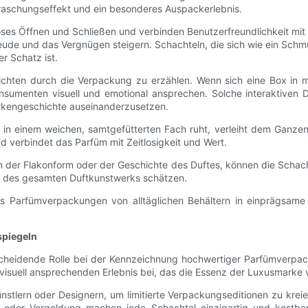
raschungseffekt und ein besonderes Auspackerlebnis.
oses Öffnen und Schließen und verbinden Benutzerfreundlichkeit mit
freude und das Vergnügen steigern. Schachteln, die sich wie ein Sc
r Schatz ist.
ten durch die Verpackung zu erzählen. Wenn sich eine Box in meh
sumenten visuell und emotional ansprechen. Solche interaktiven 
Markengeschichte auseinanderzusetzen.
n einem weichen, samtgefütterten Fach ruht, verleiht dem Ganzen e
verbindet das Parfüm mit Zeitlosigkeit und Wert.
 von der Flakonform oder der Geschichte des Duftes, können die Scha
eil des gesamten Duftkunstwerks schätzen.
ns Parfümverpackungen von alltäglichen Behältern in einprägsam
spiegeln
ntscheidende Rolle bei der Kennzeichnung hochwertiger Parfümverp
isuell ansprechenden Erlebnis bei, das die Essenz der Luxusmarke v
tlern oder Designern, um limitierte Verpackungseditionen zu kreie
er Vergoldung machen jede Schachtel einzigartig und kostbar. Di