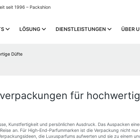
t seit 1996 – Packshion
TS
LÖSUNG
DIENSTLEISTUNGEN
ÜBER 
rtige Düfte
mverpackungen für hochwerti
sse, Kunstfertigkeit und persönlichen Ausdruck. Das Auspacken eines
Reise an. Für High-End-Parfummarken ist die Verpackung nicht nur ei
te Verpackungsideen, die Luxusparfums aufwerten und sie zu einem 