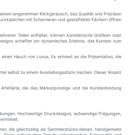
 einem angenehmen Klickgeräusch, das Qualität und Präzision
hmuckkästchen mit Scharnieren und gestaffelten Fächern öffnen
reren Teilen entfaltet, können künstlerische Grafiken oder
Designs schaffen ein dynamisches Erlebnis, das Kunden zum
inen Hauch von Luxus. Es erinnert an die Präsentation, die
chtel selbst zu einem Ausstellungsstück machen. Dieser Ansatz
e Artefakte, die das Markenprestige und die Kundenbindung
ackungen. Hochwertige Druckdesigns, aufwendige Prägungen,
ermittelt.
ren, die gleichzeitig als Sammlerstücke dienen. Handgemalte
ese individuellen Details unterstreichen Exklusivität und