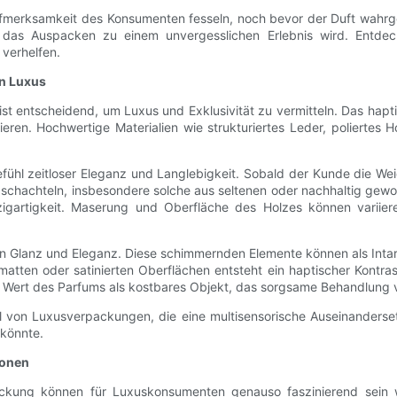
fmerksamkeit des Konsumenten fesseln, noch bevor der Duft wahrge
das Auspacken zu einem unvergesslichen Erlebnis wird. Entdec
verhelfen.
n Luxus
 ist entscheidend, um Luxus und Exklusivität zu vermitteln. Das ha
ren. Hochwertige Materialien wie strukturiertes Leder, poliertes
fühl zeitloser Eleganz und Langlebigkeit. Sobald der Kunde die Wei
olzschachteln, insbesondere solche aus seltenen oder nachhaltig gew
artigkeit. Maserung und Oberfläche des Holzes können variiere
eihen Glanz und Eleganz. Diese schimmernden Elemente können als Int
tten oder satinierten Oberflächen entsteht ein haptischer Kontras
n Wert des Parfums als kostbares Objekt, das sorgsame Behandlung v
teil von Luxusverpackungen, die eine multisensorische Auseinander
 könnte.
ionen
ung können für Luxuskonsumenten genauso faszinierend sein wie 