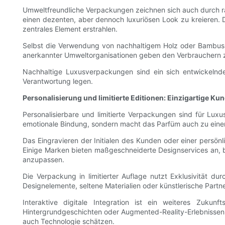
Umweltfreundliche Verpackungen zeichnen sich auch durch ra
einen dezenten, aber dennoch luxuriösen Look zu kreieren. Di
zentrales Element erstrahlen.
Selbst die Verwendung von nachhaltigem Holz oder Bambus fü
anerkannter Umweltorganisationen geben den Verbrauchern zu
Nachhaltige Luxusverpackungen sind ein sich entwickelnde
Verantwortung legen.
Personalisierung und limitierte Editionen: Einzigartige K
Personalisierbare und limitierte Verpackungen sind für Lux
emotionale Bindung, sondern macht das Parfüm auch zu eine
Das Eingravieren der Initialen des Kunden oder einer persön
Einige Marken bieten maßgeschneiderte Designservices an,
anzupassen.
Die Verpackung in limitierter Auflage nutzt Exklusivität du
Designelemente, seltene Materialien oder künstlerische Part
Interaktive digitale Integration ist ein weiteres Zuk
Hintergrundgeschichten oder Augmented-Reality-Erlebnissen f
auch Technologie schätzen.