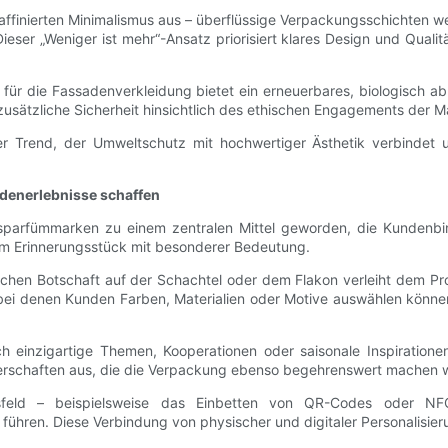
ffinierten Minimalismus aus – überflüssige Verpackungsschichten we
eser „Weniger ist mehr“-Ansatz priorisiert klares Design und Quali
r die Fassadenverkleidung bietet ein erneuerbares, biologisch abb
sätzliche Sicherheit hinsichtlich des ethischen Engagements der M
r Trend, der Umweltschutz mit hochwertiger Ästhetik verbindet u
undenerlebnisse schaffen
usparfümmarken zu einem zentralen Mittel geworden, die Kundenbind
m Erinnerungsstück mit besonderer Bedeutung.
lichen Botschaft auf der Schachtel oder dem Flakon verleiht dem Pr
 bei denen Kunden Farben, Materialien oder Motive auswählen könn
rch einzigartige Themen, Kooperationen oder saisonale Inspiration
nerschaften aus, die die Verpackung ebenso begehrenswert machen w
unftsfeld – beispielsweise das Einbetten von QR-Codes oder NF
ühren. Diese Verbindung von physischer und digitaler Personalisier