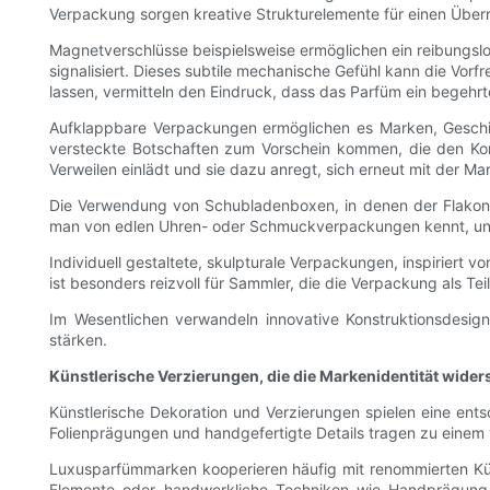
Verpackung sorgen kreative Strukturelemente für einen Über
Magnetverschlüsse beispielsweise ermöglichen ein reibungsl
signalisiert. Dieses subtile mechanische Gefühl kann die Vor
lassen, vermitteln den Eindruck, dass das Parfüm ein begehrte
Aufklappbare Verpackungen ermöglichen es Marken, Geschich
versteckte Botschaften zum Vorschein kommen, die den Kon
Verweilen einlädt und sie dazu anregt, sich erneut mit der 
Die Verwendung von Schubladenboxen, in denen der Flakon i
man von edlen Uhren- oder Schmuckverpackungen kennt, und 
Individuell gestaltete, skulpturale Verpackungen, inspiriert
ist besonders reizvoll für Sammler, die die Verpackung als T
Im Wesentlichen verwandeln innovative Konstruktionsdesig
stärken.
Künstlerische Verzierungen, die die Markenidentität wider
Künstlerische Dekoration und Verzierungen spielen eine e
Folienprägungen und handgefertigte Details tragen zu einem v
Luxusparfümmarken kooperieren häufig mit renommierten Küns
Elemente oder handwerkliche Techniken wie Handprägung od