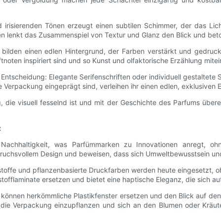
nd irisierenden Tönen erzeugt einen subtilen Schimmer, der das Lic
en lenkt das Zusammenspiel von Textur und Glanz den Blick und bet
bilden einen edlen Hintergrund, der Farben verstärkt und gedruckt
tnoten inspiriert sind und so Kunst und olfaktorische Erzählung mite
 Entscheidung: Elegante Serifenschriften oder individuell gestaltet
e Verpackung eingeprägt sind, verleihen ihr einen edlen, exklusiven 
, die visuell fesselnd ist und mit der Geschichte des Parfums üb
z
hhaltigkeit, was Parfümmarken zu Innovationen anregt, ohne d
ruchsvollem Design und beweisen, dass sich Umweltbewusstsein un
stoffe und pflanzenbasierte Druckfarben werden heute eingesetzt, oh
offlaminate ersetzen und bietet eine haptische Eleganz, die sich au
 können herkömmliche Plastikfenster ersetzen und den Blick auf den
ie Verpackung einzupflanzen und sich an den Blumen oder Kräuter