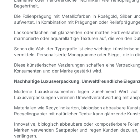
Begehrtheit.
Die Folienprägung mit Metallicfarben in Roségold, Silber u
aufwertet. In Kombination mit Prägungen oder Reliefprägung
Lackoberflächen mit glänzenden oder matten Farbverläufen 
marmorierte oder aquarellartige Texturen auf, die von den Duf
Schon die Wahl der Typografie ist eine wichtige künstlerische
vermitteln. Personalisierte Monogramme oder Siegel, die in di
Diese künstlerischen Verzierungen schaffen eine Verpackung
Konsumenten und der Marke gestärkt wird.
Nachhaltige Luxusverpackung: Umweltfreundliche Elegan
Moderne Luxuskonsumenten legen zunehmend Wert auf Nac
Luxusverpackungen vereinen Umweltverantwortung mit ansp
Materialien wie Recyclingkarton, biologisch abbaubare Kunst
Recyclingpapier mit natürlicher Textur kann glänzende Kunstst
Innovative, biologisch abbaubare oder kompostierbare Folien
Marken verwenden Saatpapier und regen Kunden dazu an, d
verlängern.