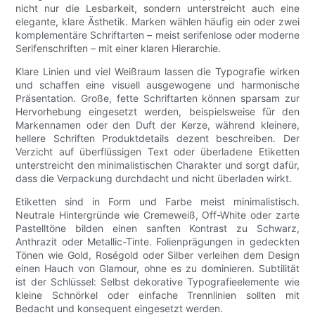
nicht nur die Lesbarkeit, sondern unterstreicht auch eine
elegante, klare Ästhetik. Marken wählen häufig ein oder zwei
komplementäre Schriftarten – meist serifenlose oder moderne
Serifenschriften – mit einer klaren Hierarchie.
Klare Linien und viel Weißraum lassen die Typografie wirken
und schaffen eine visuell ausgewogene und harmonische
Präsentation. Große, fette Schriftarten können sparsam zur
Hervorhebung eingesetzt werden, beispielsweise für den
Markennamen oder den Duft der Kerze, während kleinere,
hellere Schriften Produktdetails dezent beschreiben. Der
Verzicht auf überflüssigen Text oder überladene Etiketten
unterstreicht den minimalistischen Charakter und sorgt dafür,
dass die Verpackung durchdacht und nicht überladen wirkt.
Etiketten sind in Form und Farbe meist minimalistisch.
Neutrale Hintergründe wie Cremeweiß, Off-White oder zarte
Pastelltöne bilden einen sanften Kontrast zu Schwarz,
Anthrazit oder Metallic-Tinte. Folienprägungen in gedeckten
Tönen wie Gold, Roségold oder Silber verleihen dem Design
einen Hauch von Glamour, ohne es zu dominieren. Subtilität
ist der Schlüssel: Selbst dekorative Typografieelemente wie
kleine Schnörkel oder einfache Trennlinien sollten mit
Bedacht und konsequent eingesetzt werden.