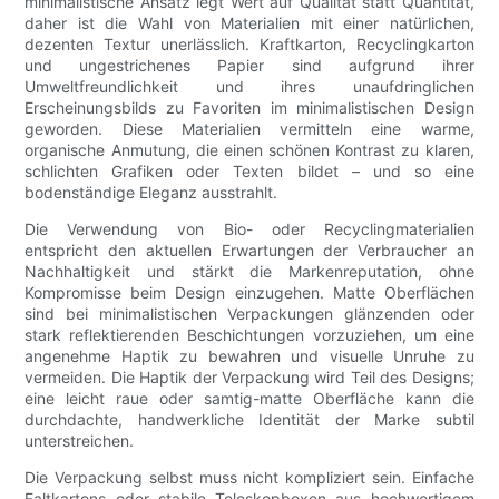
minimalistische Ansatz legt Wert auf Qualität statt Quantität,
daher ist die Wahl von Materialien mit einer natürlichen,
dezenten Textur unerlässlich. Kraftkarton, Recyclingkarton
und ungestrichenes Papier sind aufgrund ihrer
Umweltfreundlichkeit und ihres unaufdringlichen
Erscheinungsbilds zu Favoriten im minimalistischen Design
geworden. Diese Materialien vermitteln eine warme,
organische Anmutung, die einen schönen Kontrast zu klaren,
schlichten Grafiken oder Texten bildet – und so eine
bodenständige Eleganz ausstrahlt.
Die Verwendung von Bio- oder Recyclingmaterialien
entspricht den aktuellen Erwartungen der Verbraucher an
Nachhaltigkeit und stärkt die Markenreputation, ohne
Kompromisse beim Design einzugehen. Matte Oberflächen
sind bei minimalistischen Verpackungen glänzenden oder
stark reflektierenden Beschichtungen vorzuziehen, um eine
angenehme Haptik zu bewahren und visuelle Unruhe zu
vermeiden. Die Haptik der Verpackung wird Teil des Designs;
eine leicht raue oder samtig-matte Oberfläche kann die
durchdachte, handwerkliche Identität der Marke subtil
unterstreichen.
Die Verpackung selbst muss nicht kompliziert sein. Einfache
Faltkartons oder stabile Teleskopboxen aus hochwertigem