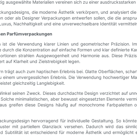
tig ausgewählte Materialien vereinen sich zu einer ausdrucksstarken
ackungsdesigns, die moderne Ästhetik verkörpern, und analysiert die
 oder als Designer Verpackungen entwerfen sollen, die die anspruc
 Luxus, Nachhaltigkeit und eine unverwechselbare Identität vermittel
schen Parfümverpackungen
n ist die Verwendung klarer Linien und geometrischer Präzision.
 durch die Konzentration auf einfache Formen und klar definierte K
portionen strahlen Ausgewogenheit und Harmonie aus. Diese Präzis
 auf Klarheit und Zielstrebigkeit legen.
rn trägt auch zum haptischen Erlebnis bei. Glatte Oberflächen, scha
nem unvergesslichen Erlebnis. Die Verwendung hochwertiger Mater
istet gleichzeitig Langlebigkeit.
Winkel seinen Zweck. Dieses durchdachte Design verzichtet auf unnöt
olche minimalistischen, aber bewusst eingesetzten Elemente vermi
inaus greifen diese Designs häufig auf monochrome Farbpaletten 
rpackungsdesign hervorragend für individuelle Gestaltung. So kön
ter mit partiellem Glanzlack versehen. Dadurch wird das sinnlic
nd Subtilität ist entscheidend für moderne Ästhetik und ermöglicht