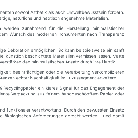
menten sowohl Ästhetik als auch Umweltbewusstsein fordern.
ltige, natürliche und haptisch angenehme Materialien.
n werden zunehmend für die Herstellung minimalistischer
mit dem Wunsch des modernen Konsumenten nach Transparenz
ige Dekoration ermöglichen. So kann beispielsweise ein sanft
e, künstlich beschichtete Materialien vermissen lassen. Matte
erstärken den minimalistischen Ansatz durch ihre Haptik.
gkeit beeinträchtigen oder die Verarbeitung verkomplizieren
Grenzen echter Nachhaltigkeit im Luxussegment erweitern.
% Recyclingpapier ein klares Signal für das Engagement der
pulente Verpackung aus feinem handgeschöpftem Papier oder
und funktionaler Verantwortung. Durch den bewussten Einsatz
und ökologischen Anforderungen gerecht werden – und damit