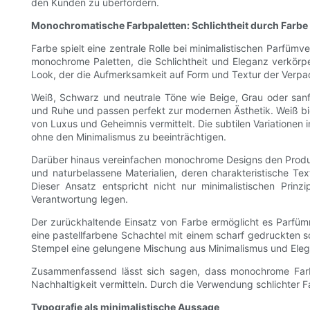
den Kunden zu überfordern.
Monochromatische Farbpaletten: Schlichtheit durch Farbe
Farbe spielt eine zentrale Rolle bei minimalistischen Parfüm
monochrome Paletten, die Schlichtheit und Eleganz verkör
Look, der die Aufmerksamkeit auf Form und Textur der Verpa
Weiß, Schwarz und neutrale Töne wie Beige, Grau oder sanft
und Ruhe und passen perfekt zur modernen Ästhetik. Weiß bi
von Luxus und Geheimnis vermittelt. Die subtilen Variationen
ohne den Minimalismus zu beeinträchtigen.
Darüber hinaus vereinfachen monochrome Designs den Produk
und naturbelassene Materialien, deren charakteristische Te
Dieser Ansatz entspricht nicht nur minimalistischen Pri
Verantwortung legen.
Der zurückhaltende Einsatz von Farbe ermöglicht es Parfümm
eine pastellfarbene Schachtel mit einem scharf gedruckten sc
Stempel eine gelungene Mischung aus Minimalismus und Eleg
Zusammenfassend lässt sich sagen, dass monochrome Farbp
Nachhaltigkeit vermitteln. Durch die Verwendung schlichte
Typografie als minimalistische Aussage