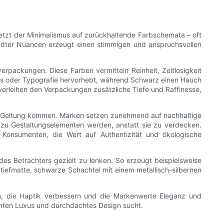
 setzt der Minimalismus auf zurückhaltende Farbschemata – oft
ndter Nuancen erzeugt einen stimmigen und anspruchsvollen
rpackungen. Diese Farben vermitteln Reinheit, Zeitlosigkeit
gos oder Typografie hervorhebt, während Schwarz einen Hauch
 verleihen den Verpackungen zusätzliche Tiefe und Raffinesse,
ur Geltung kommen. Marken setzen zunehmend auf nachhaltige
, zu Gestaltungselementen werden, anstatt sie zu verdecken.
 Konsumenten, die Wert auf Authentizität und ökologische
es Betrachters gezielt zu lenken. So erzeugt beispielsweise
 tiefmatte, schwarze Schachtel mit einem metallisch-silbernen
n, die Haptik verbessern und die Markenwerte Eleganz und
enten Luxus und durchdachtes Design sucht.