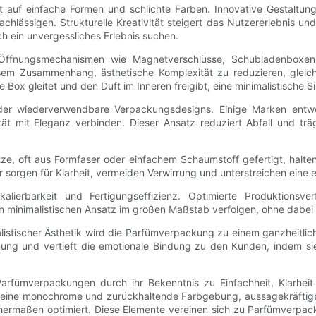
auf einfache Formen und schlichte Farben. Innovative Gestaltungs
chlässigen. Strukturelle Kreativität steigert das Nutzererlebnis un
 ein unvergessliches Erlebnis suchen.
e Öffnungsmechanismen wie Magnetverschlüsse, Schubladenboxen 
em Zusammenhang, ästhetische Komplexität zu reduzieren, gleichze
e Box gleitet und den Duft im Inneren freigibt, eine minimalistische 
 oder wiederverwendbare Verpackungsdesigns. Einige Marken entw
tät mit Eleganz verbinden. Dieser Ansatz reduziert Abfall und trä
sätze, oft aus Formfaser oder einfachem Schaumstoff gefertigt, hal
r sorgen für Klarheit, vermeiden Verwirrung und unterstreichen eine 
Skalierbarkeit und Fertigungseffizienz. Optimierte Produktions
minimalistischen Ansatz im großen Maßstab verfolgen, ohne dabei d
istischer Ästhetik wird die Parfümverpackung zu einem ganzheitliche
ung und vertieft die emotionale Bindung zu den Kunden, indem sie
arfümverpackungen durch ihr Bekenntnis zu Einfachheit, Klarhei
, eine monochrome und zurückhaltende Farbgebung, aussagekräftige 
hermaßen optimiert. Diese Elemente vereinen sich zu Parfümverpacku