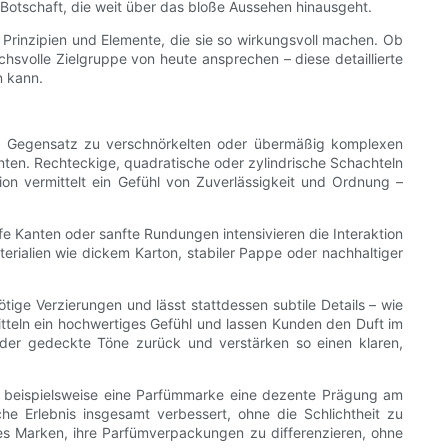
 Botschaft, die weit über das bloße Aussehen hinausgeht.
 Prinzipien und Elemente, die sie so wirkungsvoll machen. Ob
hsvolle Zielgruppe von heute ansprechen – diese detaillierte
n kann.
 Im Gegensatz zu verschnörkelten oder übermäßig komplexen
anten. Rechteckige, quadratische oder zylindrische Schachteln
ion vermittelt ein Gefühl von Zuverlässigkeit und Ordnung –
rfe Kanten oder sanfte Rundungen intensivieren die Interaktion
ialien wie dickem Karton, stabiler Pappe oder nachhaltiger
ige Verzierungen und lässt stattdessen subtile Details – wie
tteln ein hochwertiges Gefühl und lassen Kunden den Duft im
oder gedeckte Töne zurück und verstärken so einen klaren,
nte beispielsweise eine Parfümmarke eine dezente Prägung am
he Erlebnis insgesamt verbessert, ohne die Schlichtheit zu
 es Marken, ihre Parfümverpackungen zu differenzieren, ohne