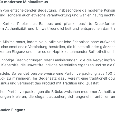
 für modernen Minimalismus
gen von entscheidender Bedeutung, insbesondere da moderne Konsu
ltung, sondern auch ethische Verantwortung und wählen häufig nachha
ter Karton, Papier aus Bambus und pflanzenbasierte Druckfarbe
ern Authentizität und Umweltfreundlichkeit und entsprechen da
n Minimalismus, indem sie subtile sinnliche Erlebnisse ohne aufwend
 eine emotionale Verbindung herstellen, die Kunststoff oder glänzend
zenten Eleganz und ihrer edlen Haptik zunehmender Beliebtheit und v
nnötige Beschichtungen oder Laminierungen, die die Recyclingfähi
Klebstoffe, die umweltfreundliche Materialien ergänzen und so die 
itteln. So sendet beispielsweise eine Parfümverpackung aus 100 
uck zu minimieren. Im Gegensatz dazu vereint eine traditionell o
us und verbindet das Produkt mit Tradition und Qualität.
ischen Parfümverpackungen die Brücke zwischen moderner Ästhetik 
ackungen kreieren, die elegant aussehen, sich angenehm anfühlen 
ionalen Eleganz