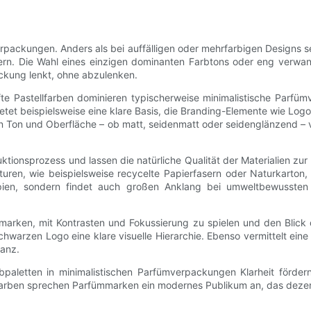
verpackungen. Anders als bei auffälligen oder mehrfarbigen Designs
pern. Die Wahl eines einzigen dominanten Farbtons oder eng verwa
ckung lenkt, ohne abzulenken.
e Pastellfarben dominieren typischerweise minimalistische Parfümve
etet beispielsweise eine klare Basis, die Branding-Elemente wie Lo
 in Ton und Oberfläche – ob matt, seidenmatt oder seidenglänzend –
tionsprozess und lassen die natürliche Qualität der Materialien z
xturen, wie beispielsweise recycelte Papierfasern oder Naturkarton
nzipien, sondern findet auch großen Anklang bei umweltbewussten
arken, mit Kontrasten und Fokussierung zu spielen und den Blick d
hwarzen Logo eine klare visuelle Hierarchie. Ebenso vermittelt eine
anz.
aletten in minimalistischen Parfümverpackungen Klarheit förder
r Farben sprechen Parfümmarken ein modernes Publikum an, das dez