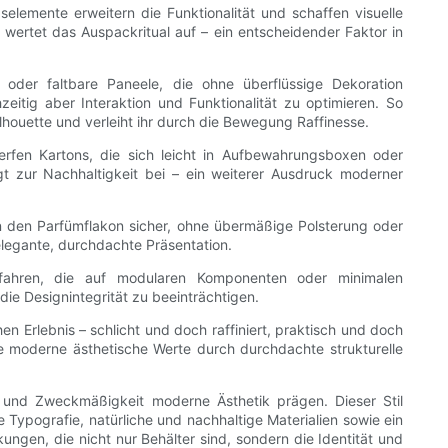
elemente erweitern die Funktionalität und schaffen visuelle
d wertet das Auspackritual auf – ein entscheidender Faktor in
oder faltbare Paneele, die ohne überflüssige Dekoration
itig aber Interaktion und Funktionalität zu optimieren. So
Silhouette und verleiht ihr durch die Bewegung Raffinesse.
erfen Kartons, die sich leicht in Aufbewahrungsboxen oder
gt zur Nachhaltigkeit bei – ein weiterer Ausdruck moderner
ten den Parfümflakon sicher, ohne übermäßige Polsterung oder
elegante, durchdachte Präsentation.
verfahren, die auf modularen Komponenten oder minimalen
ie Designintegrität zu beeinträchtigen.
n Erlebnis – schlicht und doch raffiniert, praktisch und doch
 moderne ästhetische Werte durch durchdachte strukturelle
t und Zweckmäßigkeit moderne Ästhetik prägen. Dieser Stil
Typografie, natürliche und nachhaltige Materialien sowie ein
ngen, die nicht nur Behälter sind, sondern die Identität und