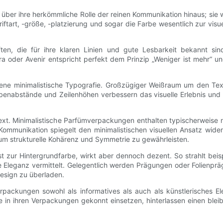
über ihre herkömmliche Rolle der reinen Kommunikation hinaus; sie
hriftart, -größe, -platzierung und sogar die Farbe wesentlich zur vi
iften, die für ihre klaren Linien und gute Lesbarkeit bekannt sin
tura oder Avenir entspricht perfekt dem Prinzip „Weniger ist mehr“ 
gene minimalistische Typografie. Großzügiger Weißraum um den Tex
enabstände und Zeilenhöhen verbessern das visuelle Erlebnis und s
 Text. Minimalistische Parfümverpackungen enthalten typischerweise
ommunikation spiegelt den minimalistischen visuellen Ansatz wide
, um strukturelle Kohärenz und Symmetrie zu gewährleisten.
st zur Hintergrundfarbe, wirkt aber dennoch dezent. So strahlt beisp
 Eleganz vermittelt. Gelegentlich werden Prägungen oder Folienpr
Design zu überladen.
verpackungen sowohl als informatives als auch als künstlerisches 
afie in ihren Verpackungen gekonnt einsetzen, hinterlassen einen 