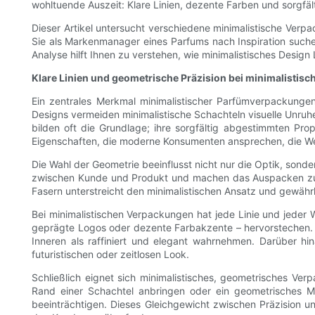
wohltuende Auszeit: Klare Linien, dezente Farben und sorgfäl
Dieser Artikel untersucht verschiedene minimalistische Verp
Sie als Markenmanager eines Parfums nach Inspiration suchen
Analyse hilft Ihnen zu verstehen, wie minimalistisches Design
Klare Linien und geometrische Präzision bei minimalisti
Ein zentrales Merkmal minimalistischer Parfümverpackunge
Designs vermeiden minimalistische Schachteln visuelle Unruhe
bilden oft die Grundlage; ihre sorgfältig abgestimmten Pro
Eigenschaften, die moderne Konsumenten ansprechen, die Wert
Die Wahl der Geometrie beeinflusst nicht nur die Optik, sonde
zwischen Kunde und Produkt und machen das Auspacken zu ei
Fasern unterstreicht den minimalistischen Ansatz und gewährle
Bei minimalistischen Verpackungen hat jede Linie und jeder 
geprägte Logos oder dezente Farbakzente – hervorstechen. S
Inneren als raffiniert und elegant wahrnehmen. Darüber h
futuristischen oder zeitlosen Look.
Schließlich eignet sich minimalistisches, geometrisches Ve
Rand einer Schachtel anbringen oder ein geometrisches Mus
beeinträchtigen. Dieses Gleichgewicht zwischen Präzision u