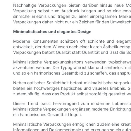
Nachhaltige Verpackungen bieten darüber hinaus neue Mög
Verpackung selbst zum Ausdruck bringen und so eine emoti
sinnliche Erlebnis und tragen zu einer einprägsamen Marke
Verpackungen daher nicht nur ein Zeichen für den Umweltsch
Minimalistisches und elegantes Design
Moderne Konsumenten schätzen oft schlichte und elegant
entwickelt, der dem Wunsch nach einer klaren Ästhetik entspri
Verpackungen betont Qualität statt Quantität und lässt die Sc
Minimalistische Verpackungskartons verwenden typischerwe
akzentuiert werden. Die Typografie ist klar und serifenlos, 
und so ein harmonisches Gesamtbild zu schaffen, das anspru
Neben optischer Schlichtheit betont minimalistische Verpack
bieten ein hochwertiges haptisches und visuelles Erlebnis.
zudem häufig, dass das Produkt selbst sorgfältig gestaltet 
Dieser Trend passt hervorragend zum modernen Lebensstil 
Minimalistische Verpackungen ergänzen moderne Einrichtungss
ein harmonisches Gesamtbild legen.
Minimalistische Verpackungen ermöglichen zudem eine kreati
Informationen und Designmerkmale und erzeugen so ein aufge