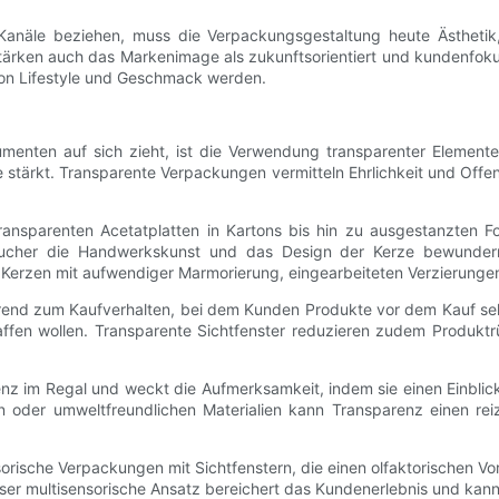
le beziehen, muss die Verpackungsgestaltung heute Ästhetik, S
 stärken auch das Markenimage als zukunftsorientiert und kundenfo
on Lifestyle und Geschmack werden.
umenten auf sich zieht, ist die Verwendung transparenter Element
stärkt. Transparente Verpackungen vermitteln Ehrlichkeit und Offenh
transparenten Acetatplatten in Kartons bis hin zu ausgestanzten F
raucher die Handwerkskunst und das Design der Kerze bewunder
erzen mit aufwendiger Marmorierung, eingearbeiteten Verzierungen 
Trend zum Kaufverhalten, bei dem Kunden Produkte vor dem Kauf se
affen wollen. Transparente Sichtfenster reduzieren zudem Produkt
nz im Regal und weckt die Aufmerksamkeit, indem sie einen Einblick 
 oder umweltfreundlichen Materialien kann Transparenz einen rei
orische Verpackungen mit Sichtfenstern, die einen olfaktorischen V
eser multisensorische Ansatz bereichert das Kundenerlebnis und kan