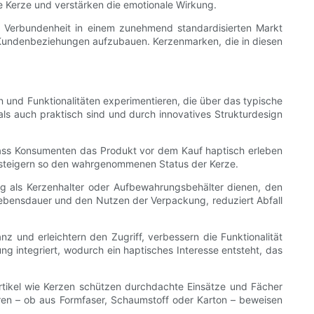
e Kerze und verstärken die emotionale Wirkung.
nd Verbundenheit in einem zunehmend standardisierten Markt
 Kundenbeziehungen aufzubauen. Kerzenmarken, die in diesen
 und Funktionalitäten experimentieren, die über das typische
 auch praktisch sind und durch innovatives Strukturdesign
ass Konsumenten das Produkt vor dem Kauf haptisch erleben
d steigern so den wahrgenommenen Status der Kerze.
tig als Kerzenhalter oder Aufbewahrungsbehälter dienen, den
Lebensdauer und den Nutzen der Verpackung, reduziert Abfall
und erleichtern den Zugriff, verbessern die Funktionalität
 integriert, wodurch ein haptisches Interesse entsteht, das
rtikel wie Kerzen schützen durchdachte Einsätze und Fächer
eren – ob aus Formfaser, Schaumstoff oder Karton – beweisen