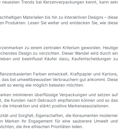
die neuesten Trends bei Kerzenverpackungen kennt, kann sein
chhaltigen Materialien bis hin zu interaktiven Designs – diese
n Produkten. Lesen Sie weiter und entdecken Sie, wie diese
rzenmarken zu einem zentralen Kriterium geworden. Heutige
rechendes Design zu verzichten. Dieser Wandel wird durch ein
rieben und beeinflusst Käufer dazu, Kaufentscheidungen zu
lanzenbasierten Farben entwickelt. Kraftpapier und Kartons,
tteln, das bei umweltbewussten Verbrauchern gut ankommt. Diese
mwelt so wenig wie möglich belasten möchten.
Marken minimieren überflüssige Verpackungen und setzen auf
ut, die Kunden nach Gebrauch einpflanzen können und so das
ie Interaktion und stärkt positive Markenassoziationen.
tizität und Sorgfalt, Eigenschaften, die Konsumenten moderner
ren Marken ihr Engagement für eine sauberere Umwelt und
ten, die ihre ethischen Prioritäten teilen.