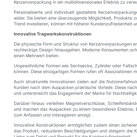
Kerzenverpackung in ein multidimensionales Erlebnis zu verw
Personalisierte und individuell gestaltete Kerzenverpacku
wider. Sie bieten eine überzeugende Möglichkeit, Produkte
Trend investieren, können mit höherer Kundenzufriedenheit 
Innovative Tragwerkskonstruktionen
Die physische Form und Struktur von Kerzenverpackungen entw
rechteckige Design hinausgehen. Moderne Konsumenten schä
einen Mehrwert bieten.
Ungewöhnliche Formen wie Sechsecke, Zylinder oder Faltsc
können. Diese einzigartigen Formen rufen oft Assoziationen
Auch strukturelle Innovationen zielen auf die Nutzererfahr
Kunden nach dem Auspacken praktische Vorteile. Diese nachh
und unterstreicht das Engagement der Marke für Nachhaltigke
Darüber hinaus verleihen Magnetverschlüsse, Schleifenbänd
und machen das Auspacken zu einem besonderen Erlebnis. Ein
zum Anfassen und Interagieren anregt.
Innovative Konstruktionen ermöglichen zudem einen sichere
das Produkt, reduzieren Beschädigungen und steigern die Ku
Liebe zum Detail und Respekt für die Kundenzufriedenheit.