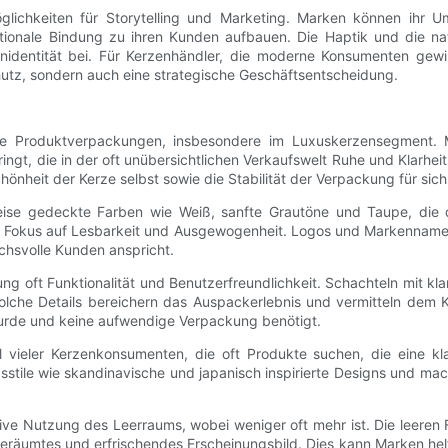
lichkeiten für Storytelling und Marketing. Marken können ihr 
onale Bindung zu ihren Kunden aufbauen. Die Haptik und die natü
nidentität bei. Für Kerzenhändler, die moderne Konsumenten gewin
utz, sondern auch eine strategische Geschäftsentscheidung.
e Produktverpackungen, insbesondere im Luxuskerzensegment. Mi
ngt, die in der oft unübersichtlichen Verkaufswelt Ruhe und Klarheit
hönheit der Kerze selbst sowie die Stabilität der Verpackung für sic
ise gedeckte Farben wie Weiß, sanfte Grautöne und Taupe, die d
mit Fokus auf Lesbarkeit und Ausgewogenheit. Logos und Markennamen
chsvolle Kunden anspricht.
ung oft Funktionalität und Benutzerfreundlichkeit. Schachteln mit k
 Solche Details bereichern das Auspackerlebnis und vermitteln dem 
wurde und keine aufwendige Verpackung benötigt.
vieler Kerzenkonsumenten, die oft Produkte suchen, die eine kl
tile wie skandinavische und japanisch inspirierte Designs und mac
ve Nutzung des Leerraums, wobei weniger oft mehr ist. Die leeren 
räumtes und erfrischendes Erscheinungsbild. Dies kann Marken helfe