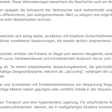
andeln. Diese Verbesserungen bereichern die Geschichte rund um di
ngen spiegeln die Sehnsucht der Verbraucher nach Authentizität u
 zu differenzieren, den wahrgenommenen Wert zu steigern und enge
und mehr Wiederkäufen rechnen.
ickeln sich stetig weiter, da Marken mit kreativen Schachtelformen
tzen zunehmend Verpackungen, die sowohl optisch ansprechend als
hachteln erhöhen die Präsenz im Regal und wecken Neugierde, sod
 mit Luxus, Handwerkskunst und künstlerischem Ausdruck hervor un
ung ab. So bieten beispielsweise Verpackungskartons, die gleichzei
altige Designphilosophie, bekannt als „Upcycling“, verlängert die 
it.
er und Schubladen mit Schiebemechanismus der Verpackung Eleganz 
ige Marken haben geprägte oder vertiefte Details in die Verpackung
ren Transport und eine hygienischere Lagerung. Für empfindliche A
ndenzufriedenheit. Marken, die in maßgefertigte Einsätze investi