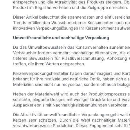
entsprechen und die Attraktivität des Produkts steigern. O
Produkt im Regal hervorheben und die Zielgruppe erreichen.
Dieser Artikel beleuchtet die spannendsten und einflussreichs
Trends erfüllen den Wunsch moderner Konsumenten nach opti
innovativen Verpackungslösungen Ihr Kerzensortiment aufwe
Umweltfreundliche und nachhaltige Verpackung
Da das Umweltbewusstsein das Konsumverhalten zunehmend b
Verbraucher fordern vermehrt nachhaltige Alternativen, die 
tieferes Bewusstsein für Plastikverschmutzung, Abholzung
treffen, die ihren Werten entsprechen.
Kerzenverpackungshersteller haben darauf reagiert und Kart
bekannt für ihre rustikale und natürliche Optik, haben sich a
Materialien sind nicht nur recycelbar, sondern oft auch biol
Neben der Materialwahl wird auch der Produktionsprozess s
schlichte, elegante Designs mit weniger Druckfarbe und Ve
Auspackerlebnis mit Nachhaltigkeitsbemühungen verbinden. Di
Die Attraktivität umweltfreundlicher Verpackungen geht weit 
Kerzen sehr schätzen. Durch die Wahl nachhaltiger Mate
verantwortungsvolle Produktion. Dieses Engagement schafft Ve