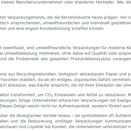
b kleines Manufakturunternehmen oder etablierter Hersteller: Wer 
ten Verpackungstrends, die die Kerzenindustrie heute prägen. Von na
sch ansprechenden, umweltfreundlichen und individuell gestaltbare
rten und eine engere Kundenbindung schaffen können.
eeinflusst, sind umweltfreundliche Verpackungen für moderne Ke
die Umweltbelastung minimieren, ohne dabei auf Qualität oder ansp
 und die Problematik des gesamten Produktlebenszyklus voranget
ons aus Recyclingmaterialien, biologisch abbaubarem Papier und pf
ls Favoriten etabliert, da sie ein erdiges, organisches Gefühl vermi
ogisch abbaubar, was Käufer anspricht, die mit ihren Einkäufen die U
elbst transformiert, um CO₂-Emissionen und Abfall zu reduzieren. 
rzierungen. Einige Unternehmen erforschen Verpackungen mit Saatg
eses Design weckt nicht nur Aufmerksamkeit, sondern fördert auch d
über die ökologischen Vorteile hinaus – sie symbolisieren oft Authen
rialien und die Reduzierung unnötiger Verpackungen kommunizie
rtrauen und Loyalität bei Kunden, die Unternehmen unterstützen möch