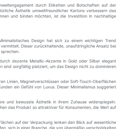
Umweltengagement durch Etiketten und Botschaften auf der
rliche Ästhetik umweltfreundlicher Kartons verbessern das
nen und binden möchten, ist die Investition in nachhaltige
nimalistisches Design hat sich zu einem wichtigen Trend
 vermittelt. Dieser zurückhaltende, unaufdringliche Ansatz bei
h sprechen.
urch dezente Metallic-Akzente in Gold oder Silber elegant
 sind sorgfältig platziert, um das Design nicht zu dominieren
laren Linien, Magnetverschlüssen oder Soft-Touch-Oberflächen
Kunden ein Gefühl von Luxus. Dieser Minimalismus suggeriert
are und bewusste Ästhetik in ihrem Zuhause widerspiegeln.
hen das Produkt so attraktiver für Konsumenten, die Wert auf
Flächen auf der Verpackung lenken den Blick auf wesentliche
n, sich in einer Branche, die von übermäßig verschnörkelten