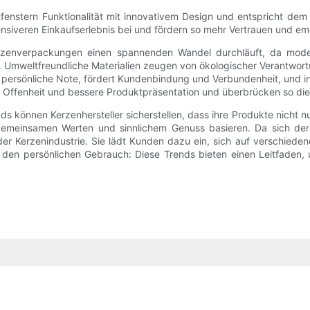
htfenstern Funktionalität mit innovativem Design und entspricht d
nsiveren Einkaufserlebnis bei und fördern so mehr Vertrauen und emo
erzenverpackungen einen spannenden Wandel durchläuft, da mode
Umweltfreundliche Materialien zeugen von ökologischer Verantwort
e persönliche Note, fördert Kundenbindung und Verbundenheit, und in
r Offenheit und bessere Produktpräsentation und überbrücken so die
s können Kerzenhersteller sicherstellen, dass ihre Produkte nicht n
gemeinsamen Werten und sinnlichem Genuss basieren. Da sich der M
der Kerzenindustrie. Sie lädt Kunden dazu ein, sich auf verschied
den persönlichen Gebrauch: Diese Trends bieten einen Leitfaden, 