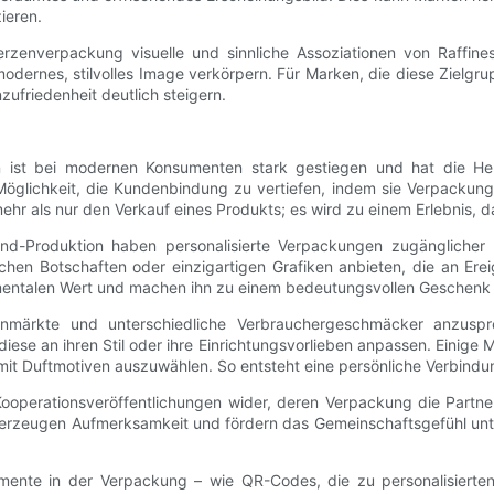
ieren.
Kerzenverpackung visuelle und sinnliche Assoziationen von Raffin
odernes, stilvolles Image verkörpern. Für Marken, die diese Zielgr
riedenheit deutlich steigern.
ten ist bei modernen Konsumenten stark gestiegen und hat die
Möglichkeit, die Kundenbindung zu vertiefen, indem sie Verpackunge
ehr als nur den Verkauf eines Produkts; es wird zu einem Erlebnis, 
and-Produktion haben personalisierte Verpackungen zugänglicher 
chen Botschaften oder einzigartigen Grafiken anbieten, die an Ere
imentalen Wert und machen ihn zu einem bedeutungsvollen Geschenk 
enmärkte und unterschiedliche Verbrauchergeschmäcker anzusp
ese an ihren Stil oder ihre Einrichtungsvorlieben anpassen. Einige 
mit Duftmotiven auszuwählen. So entsteht eine persönliche Verbindun
d Kooperationsveröffentlichungen wider, deren Verpackung die Partne
ven erzeugen Aufmerksamkeit und fördern das Gemeinschaftsgefühl 
emente in der Verpackung – wie QR-Codes, die zu personalisierten P