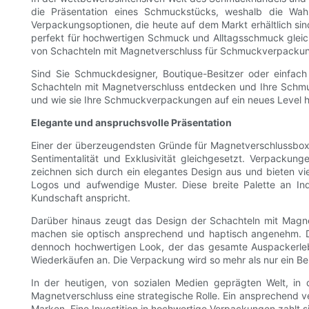
die Präsentation eines Schmuckstücks, weshalb die Wahl
Verpackungsoptionen, die heute auf dem Markt erhältlich sind
perfekt für hochwertigen Schmuck und Alltagsschmuck gleiche
von Schachteln mit Magnetverschluss für Schmuckverpackung
Sind Sie Schmuckdesigner, Boutique-Besitzer oder einfach
Schachteln mit Magnetverschluss entdecken und Ihre Schmu
und wie sie Ihre Schmuckverpackungen auf ein neues Level 
Elegante und anspruchsvolle Präsentation
Einer der überzeugendsten Gründe für Magnetverschlussboxen
Sentimentalität und Exklusivität gleichgesetzt. Verpack
zeichnen sich durch ein elegantes Design aus und bieten vi
Logos und aufwendige Muster. Diese breite Palette an Ind
Kundschaft anspricht.
Darüber hinaus zeugt das Design der Schachteln mit Magne
machen sie optisch ansprechend und haptisch angenehm. Die
dennoch hochwertigen Look, der das gesamte Auspackerlebn
Wiederkäufen an. Die Verpackung wird so mehr als nur ein Beh
In der heutigen, von sozialen Medien geprägten Welt, in
Magnetverschluss eine strategische Rolle. Ein ansprechend v
Marken. Eine Investition in hochwertige Verpackungen zahlt s