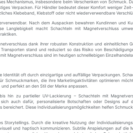
dieses Mechanismus, insbesondere beim Verschenken von Schmuck. 
stiges Verpacken. Für Händler bedeutet dieser Komfort weniger Zei
liches Klebeband, Klebstoff oder nicht wiederverwendbare Versch
ederverwendbar. Nach dem Auspacken bewahren Kundinnen und Kund
se Langlebigkeit macht Schachteln mit Magnetverschluss umwelt
raktiken.
etverschluss dank ihrer robusten Konstruktion und einheitlichen G
 Transporten stand und reduziert so das Risiko von Beschädigunge
 mit Magnetverschluss sind im heutigen schnelllebigen Einzelhandels
dentität oft durch einzigartige und auffällige Verpackungen. Schach
 für Schmuckmarken, die ihre Marketingaktivitäten optimieren möcht
n und perfekt an den Stil der Marke anpassen.
s hin zu partieller UV-Lackierung – Schachteln mit Magnetversch
ich auch dafür, personalisierte Botschaften oder Designs auf 
bereichert. Diese Individualisierungsmöglichkeiten helfen Schmuck
Storytellings. Durch die kreative Nutzung der Individualisierun
 visuell und haptisch kommunizieren. Subtile Anspielungen auf die 