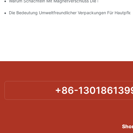
Warum Schachteln Mit Magnetverschluss Die Beste Wahl Für H
Die Bedeutung Umweltfreundlicher Verpackungen Für Hautpfle
+86-130186139
Shor