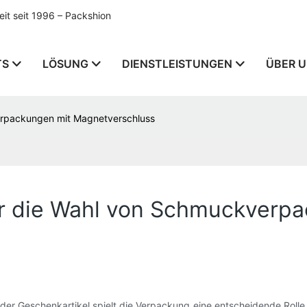
t seit 1996 – Packshion
TS
LÖSUNG
DIENSTLEISTUNGEN
ÜBER 
erpackungen mit Magnetverschluss
ür die Wahl von Schmuckverp
r Geschenkartikel spielt die Verpackung eine entscheidende Rolle f