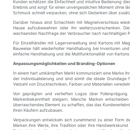
Kunden schätzen die Einfachheit und intuitive Bedienung 
Erlebnis und sorgt für einen unvergesslichen Moment ohne lä
Schmuck schnell verpacken, ohne sich Gedanken über zusätz
Darüber hinaus sind Schachteln mit Magnetverschluss wi
Hause aufzubewahren oder ihn weiterzuverschenken. Die
wachsenden Nachfrage der Verbraucher nach nachhaltigen P
Für Einzelhändler mit Lagerverwaltung sind Kartons mit Magn
Bauweise hält wiederholter Handhabung bei Inventuren und
einfache Handhabung und die Multifunktionalität von Kartons
Anpassungsmöglichkeiten und Branding-Optionen
In einem hart umkämpften Markt kommuniziert eine Marke ihre I
der Individualisierung und sind somit die ideale Grundlage
Vielzahl von Drucktechniken, Farben und Materialien veredel
Von geprägten und vertieften Logos über Folienprägung bi
Markenbekanntheit steigern. Manche Marken entscheiden s
überraschendes Element zu schaffen, das das Kundenerlebnis 
ihren Käufern aufzubauen.
Verpackungen entwickeln sich zunehmend zu einer Form des 
Marken ihre Werte, ihre Tradition oder ihre Handwerkskunst