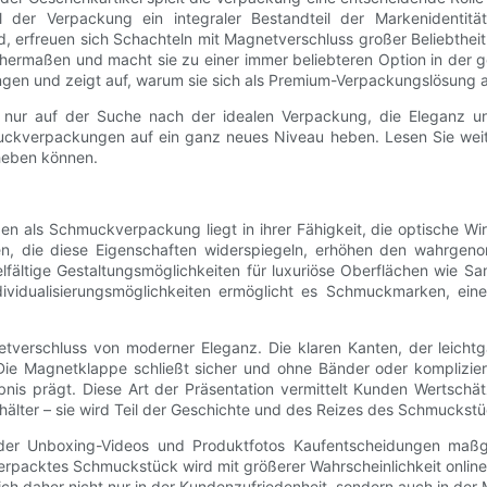
 der Verpackung ein integraler Bestandteil der Markenidentität
, erfreuen sich Schachteln mit Magnetverschluss großer Beliebtheit. 
rmaßen und macht sie zu einer immer beliebteren Option in der ges
en und zeigt auf, warum sie sich als Premium-Verpackungslösung 
 nur auf der Suche nach der idealen Verpackung, die Eleganz und
ckverpackungen auf ein ganz neues Niveau heben. Lesen Sie weiter
heben können.
 als Schmuckverpackung liegt in ihrer Fähigkeit, die optische Wi
ungen, die diese Eigenschaften widerspiegeln, erhöhen den wahr
elfältige Gestaltungsmöglichkeiten für luxuriöse Oberflächen wie S
ividualisierungsmöglichkeiten ermöglicht es Schmuckmarken, eine
tverschluss von moderner Eleganz. Die klaren Kanten, der leich
 Magnetklappe schließt sicher und ohne Bänder oder komplizierte
is prägt. Diese Art der Präsentation vermittelt Kunden Wertschä
älter – sie wird Teil der Geschichte und des Reizes des Schmuckstü
 der Unboxing-Videos und Produktfotos Kaufentscheidungen maßgeb
erpacktes Schmuckstück wird mit größerer Wahrscheinlichkeit online 
ich daher nicht nur in der Kundenzufriedenheit, sondern auch in der