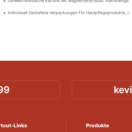
Umweltfreundliche Kartons Mit Magnetverschluss: Nachhaltige
ochwertige Verpackungen Sind
geprodukte
Individuell Gestaltete Verpackungen Für Hautpflegeprodukte, D
99
kev
tcut-Links
Produkte