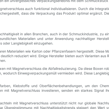
en ein unvergessliches Verpackungserlebnis mit dem Schmuckstück 
etverschluss auch funktional individualisieren. Durch die Integrat
chergestellt, dass die Verpackung das Produkt optimal ergänzt. Di
hhaltigkeit in allen Branchen, auch in der Schmuckindustrie, zu 
eundlichen Materialien und unter Anwendung nachhaltiger Herstell
s oder Langlebigkeit einzugehen.
n Materialien wie Karton oder Pflanzenfasern hergestellt. Diese Mat
utlich reduziert wird. Einige Hersteller bieten auch Varianten aus R
hen.
xen mit Magnetverschluss die Abfallreduzierung. Da diese Boxen ro
 wodurch Einwegverpackungsmüll vermieden wird. Diese Langlebigk
farben, Klebstoffe und Oberflächenbehandlungen, um den Chemik
en mit Magnetverschluss investieren, senden ein starkes Signal
chteln mit Magnetverschluss unterstützt nicht nur globale Nachhal
se Übereinstimmung mit Nachhaltigkeitstrends steigert den Wert v