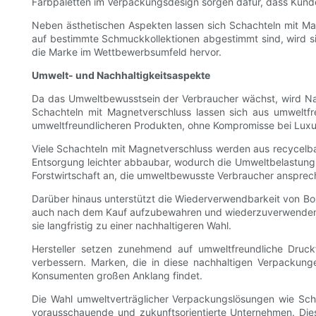
Farbpaletten im Verpackungsdesign sorgen dafür, dass Kund
Neben ästhetischen Aspekten lassen sich Schachteln mit Magn
auf bestimmte Schmuckkollektionen abgestimmt sind, wird si
die Marke im Wettbewerbsumfeld hervor.
Umwelt- und Nachhaltigkeitsaspekte
Da das Umweltbewusstsein der Verbraucher wächst, wird Nac
Schachteln mit Magnetverschluss lassen sich aus umweltfr
umweltfreundlicheren Produkten, ohne Kompromisse bei Luxu
Viele Schachteln mit Magnetverschluss werden aus recycelbare
Entsorgung leichter abbaubar, wodurch die Umweltbelastung de
Forstwirtschaft an, die umweltbewusste Verbraucher ansprec
Darüber hinaus unterstützt die Wiederverwendbarkeit von Bo
auch nach dem Kauf aufzubewahren und wiederzuverwenden,
sie langfristig zu einer nachhaltigeren Wahl.
Hersteller setzen zunehmend auf umweltfreundliche Druck
verbessern. Marken, die in diese nachhaltigen Verpackung
Konsumenten großen Anklang findet.
Die Wahl umweltverträglicher Verpackungslösungen wie Scha
vorausschauende und zukunftsorientierte Unternehmen. Die