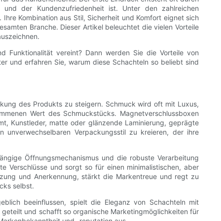
 und der Kundenzufriedenheit ist. Unter den zahlreichen
Ihre Kombination aus Stil, Sicherheit und Komfort eignet sich
amten Branche. Dieser Artikel beleuchtet die vielen Vorteile
auszeichnen.
 Funktionalität vereint? Dann werden Sie die Vorteile von
 und erfahren Sie, warum diese Schachteln so beliebt sind
rkung des Produkts zu steigern. Schmuck wird oft mit Luxus,
genommenen Wert des Schmuckstücks. Magnetverschlussboxen
amt, Kunstleder, matte oder glänzende Laminierung, geprägte
n unverwechselbaren Verpackungsstil zu kreieren, der ihre
tgängige Öffnungsmechanismus und die robuste Verarbeitung
 Verschlüsse und sorgt so für einen minimalistischen, aber
tzung und Anerkennung, stärkt die Markentreue und regt zu
cks selbst.
lich beeinflussen, spielt die Eleganz von Schachteln mit
geteilt und schafft so organische Marketingmöglichkeiten für
 Markenbekanntheit und -reputation aus.