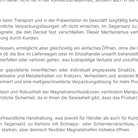
e beim Transport und in der Präsentation im Geschäft sorgfältig be
mmliche Verpackungslösungen oft nicht erreichen. Im Gegensatz z
nete, die den Deckel fest verschließen. Dieser Mechanismus verhi
bung durch Kunden.
ossen, ermöglicht aber gleichzeitig ein einfaches Öffnen, ohne die
l ob die Box im Lieferwagen oder im Einzelhandel unsanft behandelt 
terfallen oder verloren gehen, was kostspielige Verluste und unzuf
 gepolsterte Innenflächen oder individuell angepasste Einsätze, 
delsteine ​​und Metallarbeiten vor Kratzern, Verheddern und andere
miert und eine maßgeschneiderte Verpackungslösung für mehr Prod
äzision und Robustheit der Magnetverschlussboxen verhindern Mani
zliche Sicherheit, da er ihnen die Gewissheit gibt, dass das Produkt
rfreundliche Handhabung, was sowohl für Händler als auch für Kund
m Gegensatz zu Kartons mit Schnapp- oder Scharnierverschluss, d
 starken, aber dennoch flexiblen Magnetstreifen mühelos öffnen.