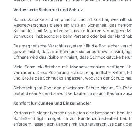
Verbesserte Sicherheit und Schutz
Schmuckstücke sind empfindlich und oft kostbar, weshalb si
Magnetverschluss bieten ein Maß an Sicherheit, das herkö
Schachteln mit Magnetverschluss im Inneren verborgene Mag
Schmucks, insbesondere beim Versand oder bei der Handha
Das magnetische Verschlusssystem hält die Box sicher verschl
gewährleistet, dass der Schmuck sicher aufbewahrt wird, ega
Öffnens wird das Risiko minimiert, dass Schmuckstücke herun
Viele Schmuckkästchen mit Magnetverschluss verfügen über
verhindern. Diese Polsterung schützt empfindliche Ketten, E
und Größe des Schmucks anpassen, wodurch der Schutz maxi
Sicherheit geht über den physischen Schutz hinaus. Die Pr
bietet dieser Aspekt sowohl Verkäufern als auch Käufern zusät
Komfort für Kunden und Einzelhändler
Kartons mit Magnetverschluss bieten eine besonders benutze
Schließen trägt maßgeblich zur Kundenzufriedenheit bei. I
erfordern, lassen sich Kartons mit Magnetverschluss dank der