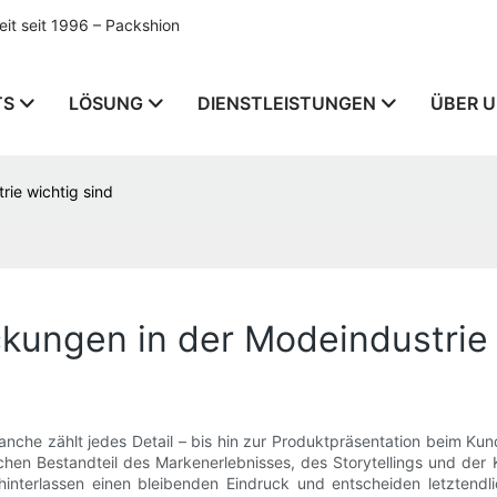
t seit 1996 – Packshion
TS
LÖSUNG
DIENSTLEISTUNGEN
ÜBER 
ie wichtig sind
ungen in der Modeindustrie 
nche zählt jedes Detail – bis hin zur Produktpräsentation beim K
chen Bestandteil des Markenerlebnisses, des Storytellings und d
nterlassen einen bleibenden Eindruck und entscheiden letztendl