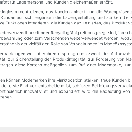
ort für Lagerpersonal und Kunden gleichermaßen erhöht.
tinginstrument dienen, das Kunden anlockt und die Warenpräsentat
 Kunden auf sich, ergänzen die Ladengestaltung und stärken die
ive Funktionen integrieren, die Kunden dazu einladen, das Produkt v
derverwendbarkeit oder Recyclingfähigkeit ausgelegt sind, ihren L
ufbewahrung oder zum Verschenken weiterverwendet werden, wodurc
erständnis der vielfältigen Rolle von Verpackungen im Modeökosyst
erpackungen weit über ihren ursprünglichen Zweck der Aufbewahru
ät, zur Sicherstellung der Produktintegrität, zur Förderung von N
er tragen diese Kartons maßgeblich zum Ruf einer Modemarke, zur
gen können Modemarken ihre Marktposition stärken, treue Kunden 
 der erste Eindruck entscheidend ist, schützen Bekleidungsverpack
ntinuierlich innovativ ist und expandiert, wird die Bedeutung v
treben.