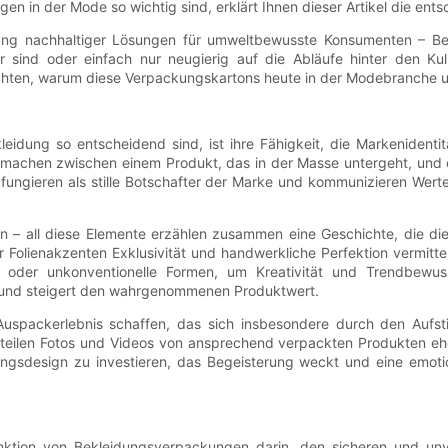
gen in der Mode so wichtig sind, erklärt Ihnen dieser Artikel die e
lung nachhaltiger Lösungen für umweltbewusste Konsumenten – Bek
 sind oder einfach nur neugierig auf die Abläufe hinter den K
achten, warum diese Verpackungskartons heute in der Modebranche 
idung so entscheidend sind, ist ihre Fähigkeit, die Markenidentitä
chen zwischen einem Produkt, das in der Masse untergeht, und ei
 fungieren als stille Botschafter der Marke und kommunizieren Wert
en – all diese Elemente erzählen zusammen eine Geschichte, die d
 Folienakzenten Exklusivität und handwerkliche Perfektion vermittel
n oder unkonventionelle Formen, um Kreativität und Trendbewus
g und steigert den wahrgenommenen Produktwert.
uspackerlebnis schaffen, das sich insbesondere durch den Aufst
 teilen Fotos und Videos von ansprechend verpackten Produkten eh
ungsdesign zu investieren, das Begeisterung weckt und eine emotio
ktion von Bekleidungsverpackungen darin, den sicheren und unve