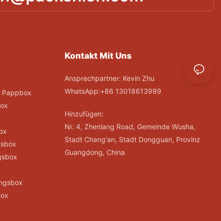
Kontakt Mit Uns
Ansprechpartner: Kevin Zhu
WhatsApp:+86 13018613999
; Pappbox
ox
Hinzufügen:
Nr. 4, Zhenlang Road, Gemeinde Wusha,
ox
Stadt Chang'an, Stadt Dongguan, Provinz
gsbox
Guangdong, China
gsbox
x
ungsbox
box
x