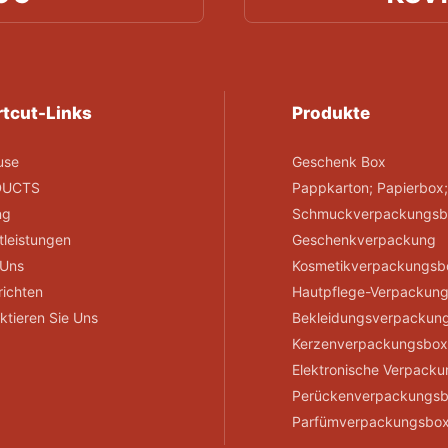
tcut-Links
Produkte
use
Geschenk Box
DUCTS
Pappkarton; Papierbox
ng
Schmuckverpackungsb
tleistungen
Geschenkverpackung
 Uns
Kosmetikverpackungsb
ichten
Hautpflege-Verpackun
ktieren Sie Uns
Bekleidungsverpackun
Kerzenverpackungsbo
Elektronische Verpack
Perückenverpackungs
Parfümverpackungsbo