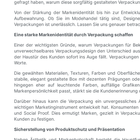
gefragt haben, warum diese sorgfältig gestalteten Verpackun
Von der Stärkung der Markenidentität bis hin zur Entwick
Aufbewahrung. Ob Sie im Modehandel tätig sind, Designer
Verpackungen ist unerlässlich. Lassen Sie uns genauer betr
Eine starke Markenidentität durch Verpackung schaffen
Einer der wichtigsten Gründe, warum Verpackungen für Bekle
unverwechselbares Verpackungsdesign den Unterschied ausma
der Haustür des Kunden sofort ins Auge fällt. Verpackungen
Worte.
Die gewählten Materialien, Texturen, Farben und Oberfläch
stabile, elegant gestaltete Box mit dezenten Prägungen oder
hingegen eher auf leuchtende Farben, auffällige Grafike
Markenpersönlichkeit passt, stärkt sie die Kundenerinnerun
Darüber hinaus kann die Verpackung ein unvergessliches A
wichtigen Marketinginstrument entwickelt hat. Konsumenten
und Social Proof. Dies ermutigt Marken, gezielt in Verpack
Kunden zu festigen.
Sicherstellung von Produktschutz und Präsentation
Neben Ästhetik und Markenbotschaft besteht die Hauptfun