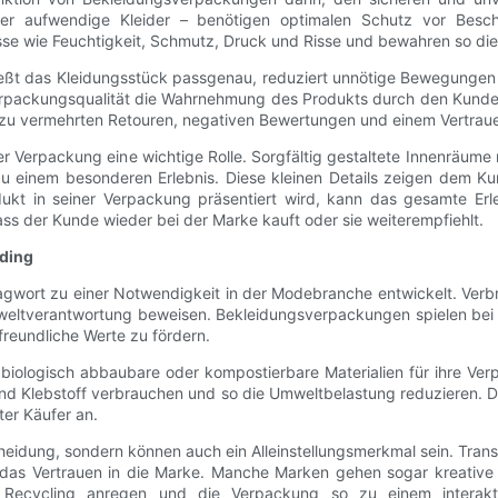
oder aufwendige Kleider – benötigen optimalen Schutz vor B
üsse wie Feuchtigkeit, Schmutz, Druck und Risse und bewahren so die
eßt das Kleidungsstück passgenau, reduziert unnötige Bewegungen u
Verpackungsqualität die Wahrnehmung des Produkts durch den Kunden
 zu vermehrten Retouren, negativen Bewertungen und einem Vertraue
r Verpackung eine wichtige Rolle. Sorgfältig gestaltete Innenräume
u einem besonderen Erlebnis. Diese kleinen Details zeigen dem Ku
Produkt in seiner Verpackung präsentiert wird, kann das gesamte 
ass der Kunde wieder bei der Marke kauft oder sie weiterempfiehlt.
ding
hlagwort zu einer Notwendigkeit in der Modebranche entwickelt. Ve
eltverantwortung beweisen. Bekleidungsverpackungen spielen bei 
freundliche Werte zu fördern.
 biologisch abbaubare oder kompostierbare Materialien für ihre V
und Klebstoff verbrauchen und so die Umweltbelastung reduzieren. D
er Käufer an.
heidung, sondern können auch ein Alleinstellungsmerkmal sein. Tra
 das Vertrauen in die Marke. Manche Marken gehen sogar kreative 
cycling anregen und die Verpackung so zu einem interaktive