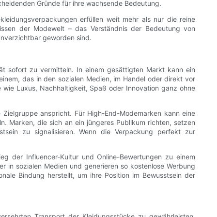
ntscheidenden Gründe für ihre wachsende Bedeutung.
leidungsverpackungen erfüllen weit mehr als nur die reine
ulissen der Modewelt – das Verständnis der Bedeutung von
unverzichtbar geworden sind.
t sofort zu vermitteln. In einem gesättigten Markt kann ein
nem, das in den sozialen Medien, im Handel oder direkt vor
e wie Luxus, Nachhaltigkeit, Spaß oder Innovation ganz ohne
ie Zielgruppe anspricht. Für High-End-Modemarken kann eine
n. Marken, die sich an ein jüngeres Publikum richten, setzen
stsein zu signalisieren. Wenn die Verpackung perfekt zur
ieg der Influencer-Kultur und Online-Bewertungen zu einem
er in sozialen Medien und generieren so kostenlose Werbung
nale Bindung herstellt, um ihre Position im Bewusstsein der
rsehrten Transport der Kleidungsstücke zu gewährleisten.