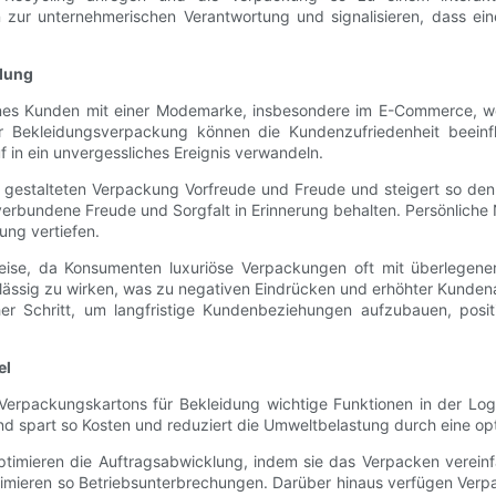
n zur unternehmerischen Verantwortung und signalisieren, dass ei
dung
eines Kunden mit einer Modemarke, insbesondere im E-Commerce, w
ner Bekleidungsverpackung können die Kundenzufriedenheit beeinfl
 in ein unvergessliches Ereignis verwandeln.
gestalteten Verpackung Vorfreude und Freude und steigert so den
verbundene Freude und Sorgfalt in Erinnerung behalten. Persönliche
ung vertiefen.
ise, da Konsumenten luxuriöse Verpackungen oft mit überlegener 
hlässig zu wirken, was zu negativen Eindrücken und erhöhter Kunden
scher Schritt, um langfristige Kundenbeziehungen aufzubauen, p
el
erpackungskartons für Bekleidung wichtige Funktionen in der Logi
 spart so Kosten und reduziert die Umweltbelastung durch eine opt
 optimieren die Auftragsabwicklung, indem sie das Verpacken verei
mieren so Betriebsunterbrechungen. Darüber hinaus verfügen Verpa