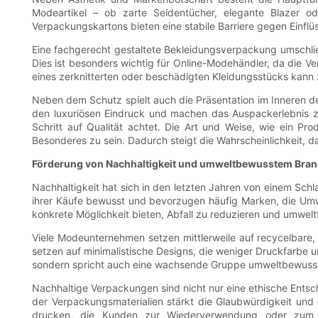
Modeartikel – ob zarte Seidentücher, elegante Blazer 
Verpackungskartons bieten eine stabile Barriere gegen Einfl
Eine fachgerecht gestaltete Bekleidungsverpackung umschli
Dies ist besonders wichtig für Online-Modehändler, da die 
eines zerknitterten oder beschädigten Kleidungsstücks kann
Neben dem Schutz spielt auch die Präsentation im Inneren de
den luxuriösen Eindruck und machen das Auspackerlebnis z
Schritt auf Qualität achtet. Die Art und Weise, wie ein 
Besonderes zu sein. Dadurch steigt die Wahrscheinlichkeit, d
Förderung von Nachhaltigkeit und umweltbewusstem Bran
Nachhaltigkeit hat sich in den letzten Jahren von einem Sc
ihrer Käufe bewusst und bevorzugen häufig Marken, die Umw
konkrete Möglichkeit bieten, Abfall zu reduzieren und umwelt
Viele Modeunternehmen setzen mittlerweile auf recycelbare,
setzen auf minimalistische Designs, die weniger Druckfarbe 
sondern spricht auch eine wachsende Gruppe umweltbewusst
Nachhaltige Verpackungen sind nicht nur eine ethische Entsc
der Verpackungsmaterialien stärkt die Glaubwürdigkeit und
drucken, die Kunden zur Wiederverwendung oder zum Re