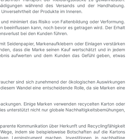
eschädigungen während des Versands und der Handhabung.
 Unversehrtheit der Produkte im Inneren.
nd minimiert das Risiko von Faltenbildung oder Verformung.
 beeinflussen kann, noch bevor es getragen wird. Der Erhalt
nsverlust bei den Kunden führen.
 mit Seidenpapier, Markenaufklebern oder Einlagen verstärken
nden, dass die Marke seinen Kauf wertschätzt und in jedem
Erlebnis aufwerten und dem Kunden das Gefühl geben, etwas
rbraucher sind sich zunehmend der ökologischen Auswirkungen
diesem Wandel eine entscheidende Rolle, da sie Marken eine
erpackungen. Einige Marken verwenden recycelten Karton oder
ies unterstützt nicht nur globale Nachhaltigkeitsbemühungen,
nsparente Kommunikation über Herkunft und Recyclingfähigkeit
Wege, indem sie beispielsweise Botschaften auf die Kartons
n Lerninstrument machen. Investitionen in nachhaltige