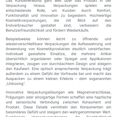
Das Kundenerlebnis geht weit über das Produkt in der
Verpackung hinaus. Verpackungen spielen eine
entscheidende Rolle, um Kunden durch Komfort,
Funktionalität und Innovation zu begeistern. Hochwertige
Kosmetikverpackungen, die mit Blick auf den
Endverbraucher gestaltet sind, verbessern die
Benutzerfreundlichkeit und fördern Wiederkäufe.
Beispielsweise können leicht zu öffnende und
wiederverschließbare Verpackungen die Aufbewahrung und
Anwendung von Kosmetikprodukten deutlich vereinfachen.
Individuell gestaltete Einsätze, die mehrere Artikel
übersichtlich organisieren oder Spiegel und Applikatoren
integrieren, zeugen von durchdachtem Design und steigern
den Kaufwert. Eine optisch ansprechende Verpackung trägt
außerdem zu einem Gefühl der Vorfreude bei und macht das
Auspacken zu einem kleinen Erlebnis – dem sogenannten
„Unboxing“.
Innovative Verpackungslösungen wie Magnetverschlüsse,
Prägungen oder einzigartige Formen schaffen eine haptische
und sensorische Verbindung zwischen Konsument und
Produkt. Diese Details vermitteln den Konsumenten ein
besonderes Gefühl und steigern den wahrgenommenen Wert.
Funktionale Verpackungsdesigns, die Nachhaltigkeit