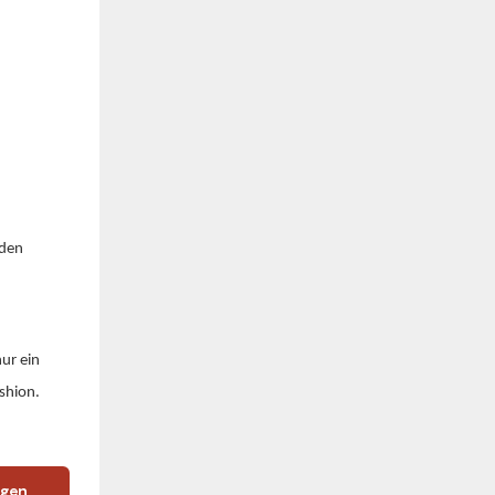
nden
ur ein
shion.
igen