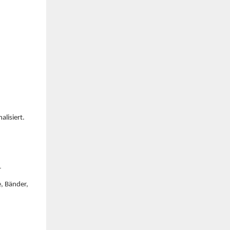
lisiert.
r
, Bänder,