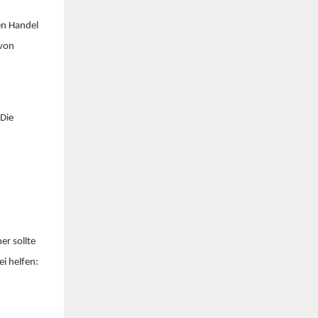
en Handel
 von
 Die
er sollte
i helfen: