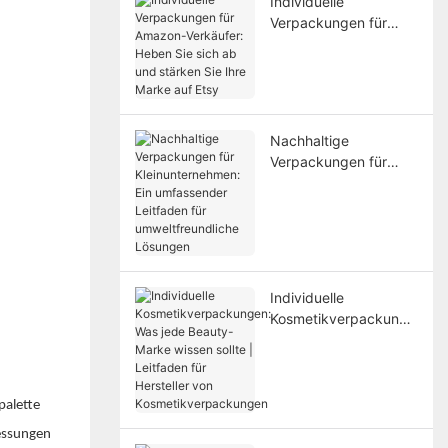
Individuelle
Verpackungen für
Amazon-Verkäufer:
Heben Sie sich ab und
stärken Sie Ihre Marke
auf Etsy
Nachhaltige
Verpackungen für
Kleinunternehmen: Ein
umfassender
Leitfaden für
umweltfreundliche
Lösungen
Individuelle
Kosmetikverpackunge
n: Was jede Beauty-
Marke wissen sollte |
Leitfaden für
Hersteller von
palette
Kosmetikverpackunge
messungen
n