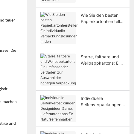
Herstellern.
Wie Sie den besten
nd teuer
Papierkartonhersteller
für individuelle
Verpackungslösungen
finden
isses. Die
Starre, faltbare und
Wellpappkartons: Ein
umfassender
Leitfaden zur Auswahl
der richtigen
Verpackung
keit.
Individuelle
en machen
Seifenverpackungen:
Designideen &
Lieferantentipps für
Naturseifenmarken
stige und