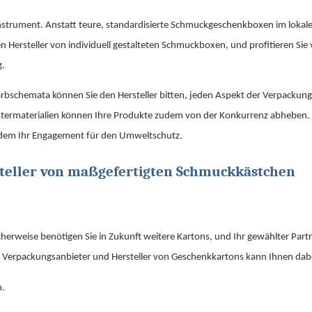
nginstrument. Anstatt teure, standardisierte Schmuckgeschenkboxen im lokal
 Hersteller von individuell gestalteten Schmuckboxen, und profitieren Sie
g.
rbschemata können Sie den Hersteller bitten, jeden Aspekt der Verpackung
lstermaterialien können Ihre Produkte zudem von der Konkurrenz abheben.
erdem Ihr Engagement für den Umweltschutz.
steller von maßgefertigten Schmuckkästchen
cherweise benötigen Sie in Zukunft weitere Kartons, und Ihr gewählter Partn
er Verpackungsanbieter und Hersteller von Geschenkkartons kann Ihnen dabe
n.