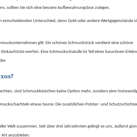
ern, sollten Sie sich eine bessere Aufbewahrungsbox zulegen.
en entscheidenden Unterschied, denn Gold oder andere Wertgegenstände si
 Schmuckunternehmen gilt: Ein schönes Schmuckstück verdient eine schöne
Einkaufstüte werfen. Eine Schmuckschatulle ist Teil eines luxuriösen Erlebn
der.
uxus?
l achten, sind Schmuckkästchen keine Option mehr, sondern eine Notwendig
uckschachteln etwas teurer. Die zusätzlichen Polster- und Schutzschicht
ler Welt zusammen. Seit über drei Jahrzehnten gelingt es uns, äußerst gün
 Art anzubieten.