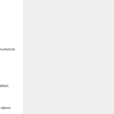
hmuckstück
ltlich.
e eignen