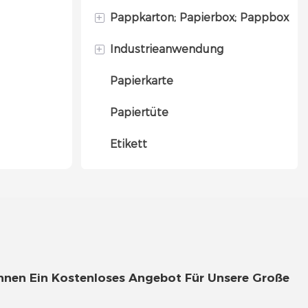
+
Pappkarton; Papierbox; Pappbox
Deckel- und Bodenbox
+
Industrieanwendung
Magnetische Geschenkbox
Briefkasten
Papierkarte
Magnetische faltbare
Faltschachtel aus Papier
Schmuckverpackungsbox
Geschenkbox
Papiertüte
Strukturierte Papierbox
Geschenkverpackung
Faltbare Geschenkbox
Etikett
Kosmetikverpackungsbox
Schubladenbox
Hautpflege-Verpackungsbox
Zylinderkasten
Bekleidungsverpackungsbox
Kerzenverpackungsbox
Elektronische
Ihnen Ein Kostenloses Angebot Für Unsere Große
Verpackungsbox