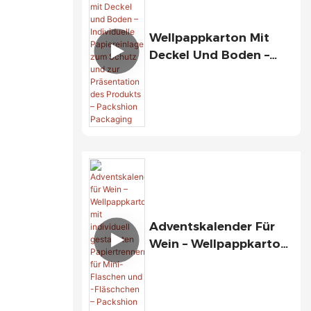
Wellpappkarton Mit
Deckel Und Boden –
Individuelle
Papiereinlage Zum
Schutz Und Zur
Präsentation Des
Produkts – Packshion
Packaging
Adventskalender Für
Wein – Wellpappkarton
Mit Individuell
Gestalteten
Papiertrennern Für