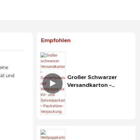
Empfohlen
eine
tät und
Großer Schwarzer
Versandkarton –
Sonderfarbendruck Auf
Wellpappe Für Kit- Und
Setverpackungen –
Packshion-Verpackung