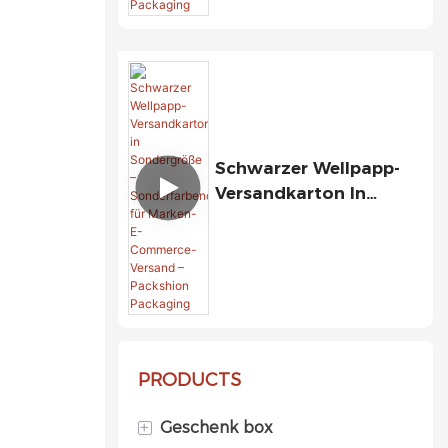
Mini-Flaschen Und -
Fläschchen – Packshion
Packaging
Schwarzer Wellpapp-
Versandkarton In
Sondergröße –
Sonderfarbendruck Für
Marken-E-Commerce-
Versand – Packshion
Packaging
PRODUCTS
+
Geschenk box