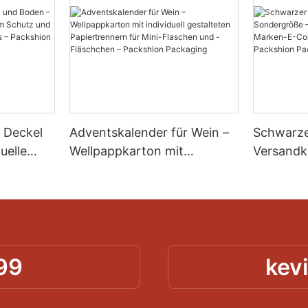
 Deckel
Adventskalender für Wein –
Schwarze
uelle
Wellpappkarton mit
Versandk
Schutz
individuell gestalteten
Sondergr
on des
Papiertrennern für Mini-
Sonderfa
on
Flaschen und -Fläschchen –
Marken-
Packshion Packaging
Versand 
Packagin
99
kev