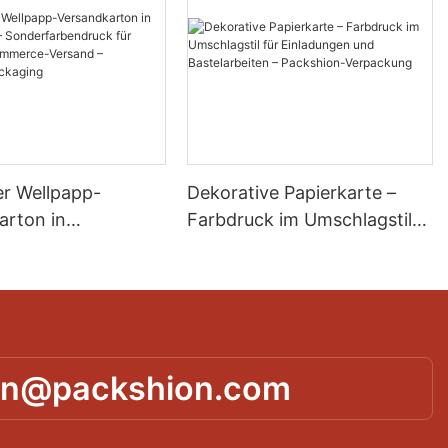
r Wellpapp-
Dekorative Papierkarte –
arton in
Farbdruck im Umschlagstil
öße –
für Einladungen und
rbendruck für
Bastelarbeiten – Packshion-
E-Commerce-
Verpackung
– Packshion
g
in@packshion.com