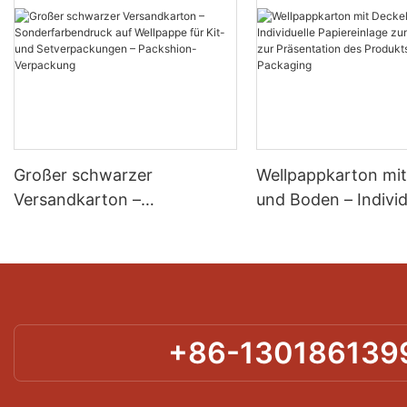
Großer schwarzer
Wellpappkarton mit
Versandkarton –
und Boden – Individ
Sonderfarbendruck auf
Papiereinlage zum 
Wellpappe für Kit- und
und zur Präsentati
Setverpackungen –
Produkts – Packshi
Packshion-Verpackung
Packaging
+86-130186139