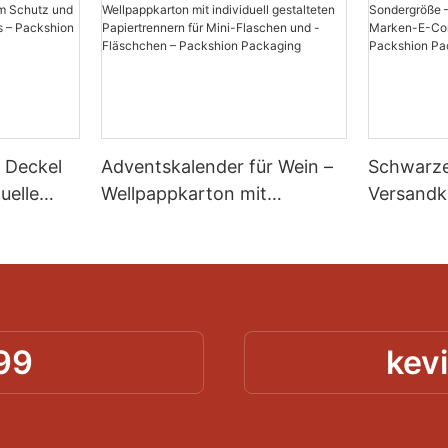
 Deckel
Adventskalender für Wein –
Schwarze
uelle
Wellpappkarton mit
Versandk
Schutz
individuell gestalteten
Sondergr
on des
Papiertrennern für Mini-
Sonderfa
on
Flaschen und -Fläschchen –
Marken-
Packshion Packaging
Versand 
Packagin
99
kev