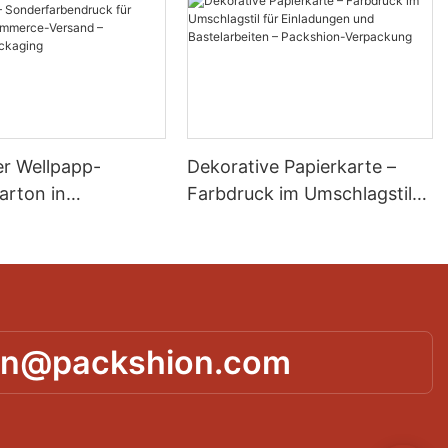
r Wellpapp-
Dekorative Papierkarte –
arton in
Farbdruck im Umschlagstil
öße –
für Einladungen und
rbendruck für
Bastelarbeiten – Packshion-
E-Commerce-
Verpackung
– Packshion
g
in@packshion.com