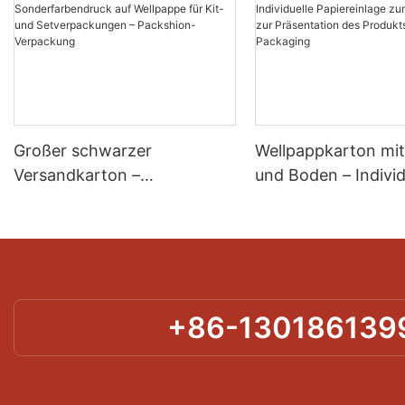
Großer schwarzer
Wellpappkarton mit
Versandkarton –
und Boden – Individ
Sonderfarbendruck auf
Papiereinlage zum 
Wellpappe für Kit- und
und zur Präsentati
Setverpackungen –
Produkts – Packshi
Packshion-Verpackung
Packaging
+86-130186139