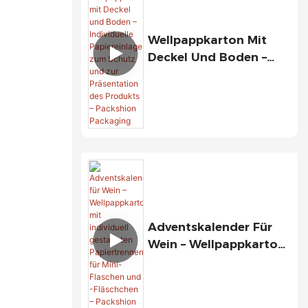
Wellpappkarton Mit
Deckel Und Boden –
Individuelle
Papiereinlage Zum
Schutz Und Zur
Präsentation Des
Produkts – Packshion
Packaging
Adventskalender Für
Wein – Wellpappkarton
Mit Individuell
Gestalteten
Papiertrennern Für