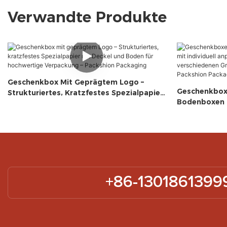
Verwandte Produkte
Geschenkbox Mit Geprägtem Logo –
Geschenkboxe
Strukturiertes, Kratzfestes Spezialpapier
Bodenboxen M
Mit Deckel Und Boden Für Hochwertige
EVA-Einsätze
Verpackung – Packshion Packaging
Für Kosmetik
Packaging
+86-1301861399