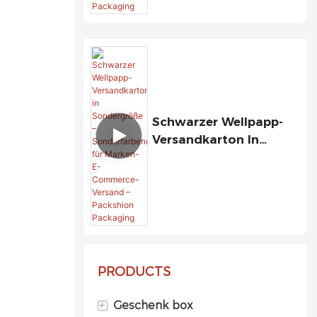
Mini-Flaschen Und -
Fläschchen – Packshion
Packaging
Schwarzer Wellpapp-
Versandkarton In
Sondergröße –
Sonderfarbendruck Für
Marken-E-Commerce-
Versand – Packshion
Packaging
PRODUCTS
+
Geschenk box