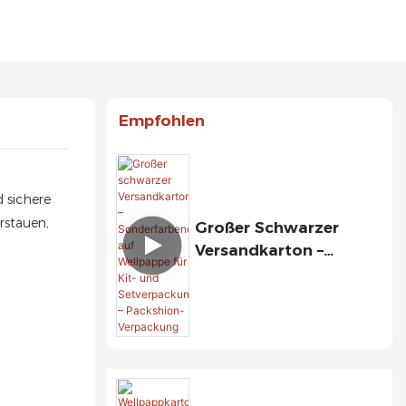
Empfohlen
 sichere
rstauen,
Großer Schwarzer
Versandkarton –
Sonderfarbendruck Auf
Wellpappe Für Kit- Und
Setverpackungen –
Packshion-Verpackung