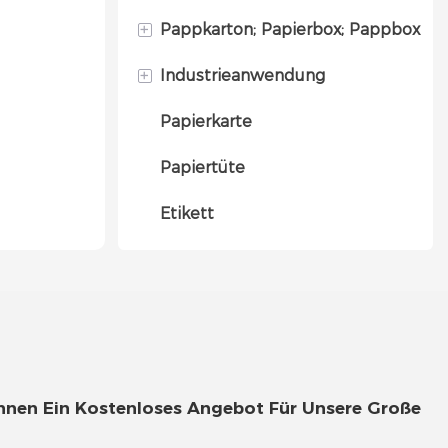
+
Pappkarton; Papierbox; Pappbox
Deckel- und Bodenbox
+
Industrieanwendung
Magnetische Geschenkbox
Briefkasten
Papierkarte
Magnetische faltbare
Faltschachtel aus Papier
Schmuckverpackungsbox
Geschenkbox
Papiertüte
Strukturierte Papierbox
Geschenkverpackung
Faltbare Geschenkbox
Etikett
Kosmetikverpackungsbox
Schubladenbox
Hautpflege-Verpackungsbox
Zylinderkasten
Bekleidungsverpackungsbox
Kerzenverpackungsbox
Elektronische
Ihnen Ein Kostenloses Angebot Für Unsere Große
Verpackungsbox