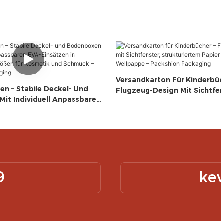
Versandkarton Für Kinderbüc
n – Stabile Deckel- Und
Flugzeug-Design Mit Sichtfe
it Individuell Anpassbaren
Strukturiertem Papier Und R
n In Verschiedenen Größen
Wellpappe – Packshion Pack
 Und Schmuck – Packshion
9
ke