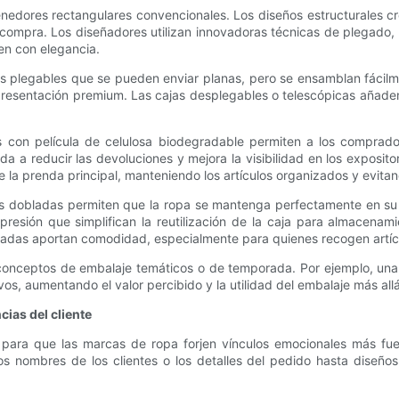
nedores rectangulares convencionales. Los diseños estructurales cre
 compra. Los diseñadores utilizan innovadoras técnicas de plegado,
en con elegancia.
s plegables que se pueden enviar planas, pero se ensamblan fácilmen
esentación premium. Las cajas desplegables o telescópicas añaden u
s con película de celulosa biodegradable permiten a los comprado
a a reducir las devoluciones y mejora la visibilidad en los exposit
la prenda principal, manteniendo los artículos organizados y evitan
s dobladas permiten que la ropa se mantenga perfectamente en su l
presión que simplifican la reutilización de la caja para almacenam
radas aportan comodidad, especialmente para quienes recogen artícu
 conceptos de embalaje temáticos o de temporada. Por ejemplo, una
, aumentando el valor percibido y la utilidad del embalaje más allá 
cias del cliente
ra que las marcas de ropa forjen vínculos emocionales más fuert
s nombres de los clientes o los detalles del pedido hasta diseños