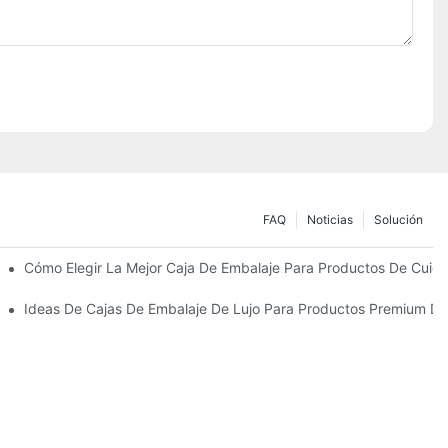
FAQ
Noticias
Solución
Sostenibles
Cómo Elegir La Mejor Caja De Embalaje Para Productos De Cuida
 Piel Personalizados Que Fomentan La Fidelidad A La Marca
Ideas De Cajas De Embalaje De Lujo Para Productos Premium De