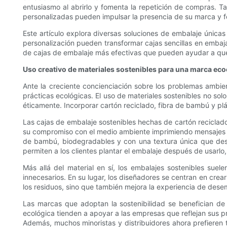
entusiasmo al abrirlo y fomenta la repetición de compras. 
personalizadas pueden impulsar la presencia de su marca y fom
Este artículo explora diversas soluciones de embalaje única
personalización pueden transformar cajas sencillas en emb
de cajas de embalaje más efectivas que pueden ayudar a qu
Uso creativo de materiales sostenibles para una marca ec
Ante la creciente concienciación sobre los problemas ambi
prácticas ecológicas. El uso de materiales sostenibles no so
éticamente. Incorporar cartón reciclado, fibra de bambú y plás
Las cajas de embalaje sostenibles hechas de cartón reciclado
su compromiso con el medio ambiente imprimiendo mensajes y c
de bambú, biodegradables y con una textura única que dest
permiten a los clientes plantar el embalaje después de usarlo,
Más allá del material en sí, los embalajes sostenibles su
innecesarios. En su lugar, los diseñadores se centran en crea
los residuos, sino que también mejora la experiencia de desem
Las marcas que adoptan la sostenibilidad se benefician de
ecológica tienden a apoyar a las empresas que reflejan sus p
Además, muchos minoristas y distribuidores ahora prefieren 