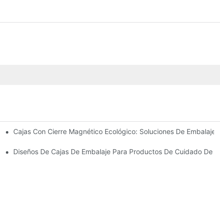
Cajas Con Cierre Magnético Ecológico: Soluciones De Embalaje 
Para Un Embalaje Premium
idado De La Piel
Diseños De Cajas De Embalaje Para Productos De Cuidado De La