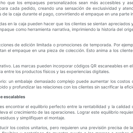
hecho que los empaques personalizados sean más accesibles y as
para cada pedido, creando una sensación de exclusividad y atenci
rtos de la caja durante el pago, convirtiendo el empaque en una parte 
das en la caja pueden hacer que los clientes se sientan apreciados 
paque como herramienta narrativa, imprimiendo la historia del orige
iones de edición limitada o promociones de temporada. Por ejempl
ertan el empaque en una pieza de colección. Esto anima a los clien
erativo. Las marcas pueden incorporar códigos QR escaneables en el
 entre los productos físicos y las experiencias digitales.
librio: un embalaje demasiado complejo puede aumentar los costos
o y profundizar las relaciones con los clientes sin sacrificar la efici
ue escalables
 encontrar el equilibrio perfecto entre la rentabilidad y la calidad
leva el crecimiento de las operaciones. Lograr este equilibrio requi
esiduos y simplifiquen el montaje.
cir los costos unitarios, pero requieren una previsión precisa de 