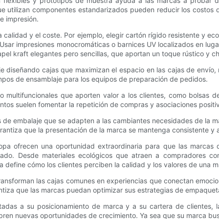
n flexibles y prototipos de muestra ayuda a las marcas a probar 
utilizan componentes estandarizados pueden reducir los costos de 
e impresión.
la calidad y el coste. Por ejemplo, elegir cartón rígido resistente
 Usar impresiones monocromáticas o barnices UV localizados en luga
pel kraft elegantes pero sencillas, que aportan un toque rústico y ch
 diseñando cajas que maximizan el espacio en las cajas de envío, r
iempos de ensamblaje para los equipos de preparación de pedidos.
 o multifuncionales que aporten valor a los clientes, como bolsas 
os suelen fomentar la repetición de compras y asociaciones positivas
es de embalaje que se adapten a las cambiantes necesidades de la mar
garantiza que la presentación de la marca se mantenga consistente y
opa ofrecen una oportunidad extraordinaria para que las marcas de
ado. Desde materiales ecológicos que atraen a compradores con 
 define cómo los clientes perciben la calidad y los valores de una m
 transforman las cajas comunes en experiencias que conectan emoc
rantiza que las marcas puedan optimizar sus estrategias de empaquetad
daptadas a su posicionamiento de marca y a su cartera de client
ren nuevas oportunidades de crecimiento. Ya sea que su marca busq