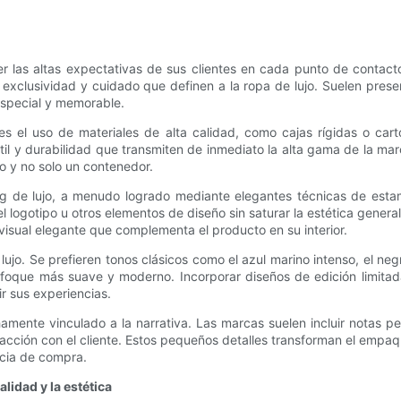
er las altas expectativas de sus clientes en cada punto de contac
exclusividad y cuidado que definen a la ropa de lujo. Suelen present
special y memorable.
 es el uso de materiales de alta calidad, como cajas rígidas o car
til y durabilidad que transmiten de inmediato la alta gama de la mar
o y no solo un contenedor.
de lujo, a menudo logrado mediante elegantes técnicas de estamp
n el logotipo u otros elementos de diseño sin saturar la estética gener
isual elegante que complementa el producto en su interior.
ujo. Se prefieren tonos clásicos como el azul marino intenso, el neg
 enfoque más suave y moderno. Incorporar diseños de edición limit
ir sus experiencias.
hamente vinculado a la narrativa. Las marcas suelen incluir notas p
racción con el cliente. Estos pequeños detalles transforman el empaq
encia de compra.
lidad y la estética