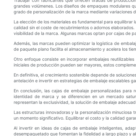
Trabajar con fabricantes que ofrecen tiradas de producció
grandes volúmenes. Los diseños de empaques modulares que 
grado de personalización de la marca mediante variaciones d
La elección de los materiales es fundamental para equilibrar 
calidad sin el coste de recubrimientos o adornos elaborados.
visibilidad de la marca. Algunas marcas optan por cajas de pa
Además, las marcas pueden optimizar la logística de embalaje
de paquete plano facilita el almacenamiento y acelera los t
Otro enfoque consiste en incorporar embalajes reutilizables
iniciales de producción pueden ser mayores, estos complement
En definitiva, el crecimiento sostenible depende de solucion
antelación e invertir en estrategias de embalaje escalables 
En conclusión, las cajas de embalaje personalizadas para r
identidad de marca y se diferencien en un mercado satur
representan la exclusividad, la solución de embalaje adecuada
Las estructuras innovadoras y la personalización minuciosa
un momento significativo. Equilibrar el costo y la calidad ga
Al invertir en ideas de cajas de embalaje inteligentes, a
desempaquetado que fomentan la fidelidad a largo plazo y ab