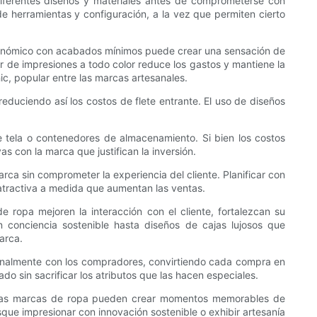
diferentes diseños y materiales antes de comprometerse con
herramientas y configuración, a la vez que permiten cierto
 y económico con acabados mínimos puede crear una sensación de
r de impresiones a todo color reduce los gastos y mantiene la
ic, popular entre las marcas artesanales.
educiendo así los costos de flete entrante. El uso de diseños
de tela o contenedores de almacenamiento. Si bien los costos
 con la marca que justifican la inversión.
ca sin comprometer la experiencia del cliente. Planificar con
 atractiva a medida que aumentan las ventas.
 ropa mejoren la interacción con el cliente, fortalezcan su
conciencia sostenible hasta diseños de cajas lujosos que
arca.
ionalmente con los compradores, convirtiendo cada compra en
o sin sacrificar los atributos que las hacen especiales.
es, las marcas de ropa pueden crear momentos memorables de
ue impresionar con innovación sostenible o exhibir artesanía