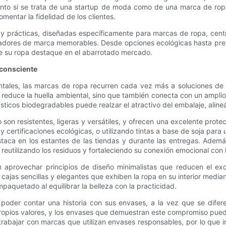
Tanto si se trata de una startup de moda como de una marca de rop
entar la fidelidad de los clientes.
s y prácticas, diseñadas específicamente para marcas de ropa, cent
ajadores de marca memorables. Desde opciones ecológicas hasta pre
e su ropa destaque en el abarrotado mercado.
oconsciente
entales, las marcas de ropa recurren cada vez más a soluciones de
lo reduce la huella ambiental, sino que también conecta con un ampli
ticos biodegradables puede realzar el atractivo del embalaje, alineá
 son resistentes, ligeras y versátiles, y ofrecen una excelente prot
ertificaciones ecológicas, o utilizando tintas a base de soja para u
aca en los estantes de las tiendas y durante las entregas. Además
 reutilizando los residuos y fortaleciendo su conexión emocional con 
elen aprovechar principios de diseño minimalistas que reducen el 
r cajas sencillas y elegantes que exhiben la ropa en su interior medi
paquetado al equilibrar la belleza con la practicidad.
 poder contar una historia con sus envases, a la vez que se dife
ropios valores, y los envases que demuestran este compromiso pueden
trabajar con marcas que utilizan envases responsables, por lo que i