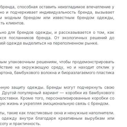
бренда, способная оставить неизгладимое впечатление у
 но и подчеркивает индивидуальность бренда, вызывает
щим модным брендом или известным брендом одежды,
ть клиентов.
ьно для брендов одежды, и рассказывается о том, как
хся посланников бренда. От экологичных решений до
шей одежде выделиться на переполненном рынке.
чным упаковочным решениям, чтобы продемонстрировать
йствие на окружающую среду, но и находит отклик у
артона, бамбукового волокна и биоразлагаемого пластика
личную защиту одежды. Бренды могут подчеркнуть свою
и. Другой популярный вариант — коробки из бамбукового
доставки. Кроме того, персонализированные коробки со
вую жизнь и укрепляя эмоциональную связь с брендом.
ы, такие как пластиковые окна и ненужные наполнители.
т одежду внутри благодаря креативным вырубкам или
соту и практичность.