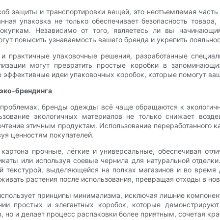
б защиты и транспортировки вещей, это неотъемлемая часть 
нная упаковка не только обеспечивает безопасность товара,
покупкам. Независимо от того, являетесь ли вы начинаю
гут повысить узнаваемость вашего бренда и укрепить лояльнос
 и практичные упаковочные решения, разработанные специал
лизации могут превратить простые коробки в запоминающи
 эффективные идеи упаковочных коробок, которые помогут ва
 эко-брендинга
 проблемах, бренды одежды всё чаще обращаются к экологи
ьзование экологичных материалов не только снижает возде
очтение этичным продуктам. Использование переработанного к
вуя ценностям покупателей.
 картона прочные, лёгкие и универсальные, обеспечивая от
икаты или используя соевые чернила для натуральной отделк
й текстурой, выделяющейся на полках магазинов и во время 
живать растения после использования, превращая отходы в но
использует принципы минимализма, исключая лишние компонент
ании простых и элегантных коробок, которые демонстрирую
, но и делает процесс распаковки более приятным, сочетая кра