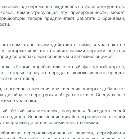
паковки, одновременно выделяясь на фоне конкурентов.
аковка, демонстрирующая эту приверженность, может
трибьюторы теперь предпочитают работать с брендами,
ости.
 каждом этапе взаимодействия с ними, и упаковка не
оту, которые являются отличительными чертами одежды
ет процесс распаковки особенным и запоминающимся.
х как жёсткие коробки или плотный фактурный картон,
ть, которые сразу же передают эксклюзивность бренда.
сто в контейнер.
, конгревного тиснения или тиснения, которые добавляют
тах дизайна, не перегружая общую эстетику. Специальные
ржимое упаковки.
ный, белый или металлик, популярны благодаря своей
ного подхода. Использование дизайна ограниченных серий
 товары или делиться своими впечатлениями.
обавляют персонализированные записки, сертификаты
упателей. Эти небольшие штрихи превращают упаковку в