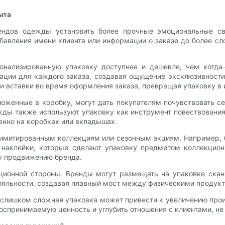
ыта
ендов одежды установить более прочные эмоциональные свя
бавления имени клиента или информации о заказе до более с
онализированную упаковку доступнее и дешевле, чем когда
ции для каждого заказа, создавая ощущение эксклюзивности
и вставки во время оформления заказа, превращая упаковку в 
ложенные в коробку, могут дать покупателям почувствовать с
ды также используют упаковку как инструмент повествования,
енно на коробках или вкладышах.
имитированным коллекциям или сезонным акциям. Например, 
 наклейки, которые сделают упаковку предметом коллекцион
му продвижению бренда.
рационной стороны. Бренды могут размещать на упаковке ск
ояльности, создавая плавный мост между физическими продук
 слишком сложная упаковка может привести к увеличению прои
спринимаемую ценность и углубить отношения с клиентами, не