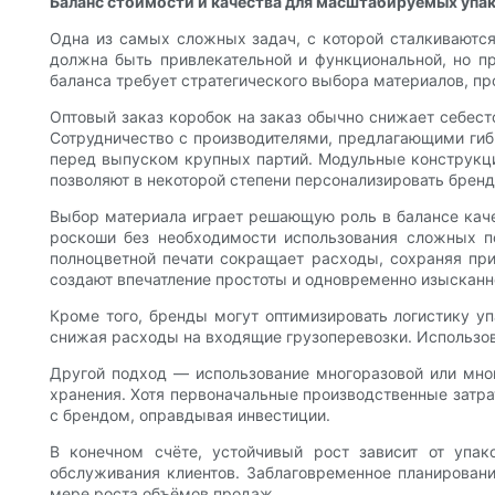
Баланс стоимости и качества для масштабируемых упа
Одна из самых сложных задач, с которой сталкиваютс
должна быть привлекательной и функциональной, но п
баланса требует стратегического выбора материалов, п
Оптовый заказ коробок на заказ обычно снижает себест
Сотрудничество с производителями, предлагающими гиб
перед выпуском крупных партий. Модульные конструкции
позволяют в некоторой степени персонализировать бренд 
Выбор материала играет решающую роль в балансе каче
роскоши без необходимости использования сложных п
полноцветной печати сокращает расходы, сохраняя при
создают впечатление простоты и одновременно изысканн
Кроме того, бренды могут оптимизировать логистику у
снижая расходы на входящие грузоперевозки. Использова
Другой подход — использование многоразовой или мно
хранения. Хотя первоначальные производственные затр
с брендом, оправдывая инвестиции.
В конечном счёте, устойчивый рост зависит от упа
обслуживания клиентов. Заблаговременное планировани
мере роста объёмов продаж.