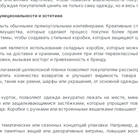
буждая покупателей ценить не только саму одежду, но и весь 
ункциональности и эстетики
быть обычными прямоугольными контейнерами. Креативные ст
еимущества, которые сделают процесс покупки более при
стемы, чтобы создавать стильные коробки, которые защищают 
ия является использование складных коробок, которые можно
ть на доставке и хранении, сохраняя при этом первоклассн
вки, вызывая восторг и привязанность к бренду.
агаемой целлюлозной пленки позволяют покупателям рассмотре
ратить количество возвратов и улучшает видимость товар
, такие как ремни, шарфы или украшения, от основной одежды,
курток, позволяют одежде аккуратно лежать на месте, мини
или защелкивающимися застёжками, которые упрощают повт
нде. Коробки с ручками или встроенными вешалками повышают 
 тематических или сезонных концепций упаковки. Например, д
я памятных вещей или декоративные витрины, повышая восп