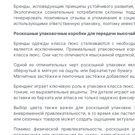
Бренды, исповедующие принципы устойчивого развития,
Экологически сознательные потребители склонны по
генерировать позитивные отзывы и упоминания в соци
использующими ответственную упаковку, поэтому инвес
Роскошные упаковочные коробки для передачи высочай
Бренды одежды класса люкс сталкиваются с необходи
является исключением. Премиальные упаковочные коро
класса люкс. Они часто отличаются изысканной отделко
Одной из отличительных черт роскошной упаковки явл
обёрнутый в мягкую на ощупь или бархатистую бумагу.
Магнитные застёжки и ленточные застёжки добавляют ещё
Брендинг играет ключевую роль в упаковке класса люкс.
тонкие, но выразительные акценты. Эти детали играют н
вставки из бархата или атласа не только надежно фикси
Выбор цвета также важен для роскошной упаковки. К
вневременной привлекательности, в то время как пастел
или сезонных товаров может создать ощущение актуальн
Помимо физической привлекательности, роскошная у
подлинности или инструкции по уходу, напечатанные н