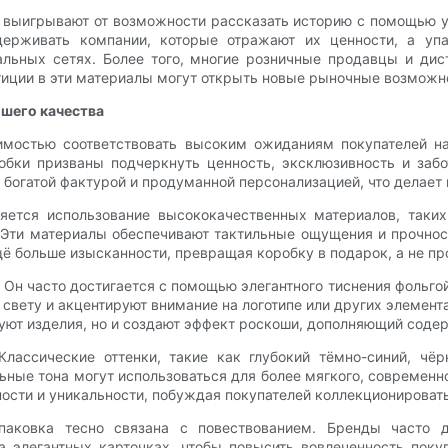
 выигрывают от возможности рассказать историю с помощью у
ддерживать компании, которые отражают их ценности, а уп
альных сетях. Более того, многие розничные продавцы и дис
тиции в эти материалы могут открыть новые рыночные возможн
шего качества
мостью соответствовать высоким ожиданиям покупателей на
бки призваны подчеркнуть ценность, эксклюзивность и заб
й, богатой фактурой и продуманной персонализацией, что дела
яется использование высококачественных материалов, таки
 Эти материалы обеспечивают тактильные ощущения и прочнос
 больше изысканности, превращая коробку в подарок, а не про
 Он часто достигается с помощью элегантного тиснения фольгой
а свету и акцентируют внимание на логотипе или других элемен
руют изделия, но и создают эффект роскоши, дополняющий соде
лассические оттенки, такие как глубокий тёмно-синий, чёр
ьные тона могут использоваться для более мягкого, современ
ости и уникальности, побуждая покупателей коллекционировать
паковка тесно связана с повествованием. Бренды часто д
а элегантных карточках, чтобы повысить вовлеченность пок