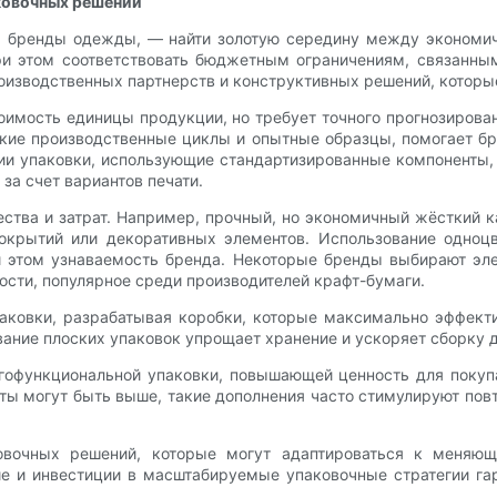
ковочных решений
я бренды одежды, — найти золотую середину между экономич
ри этом соответствовать бюджетным ограничениям, связанны
роизводственных партнерств и конструктивных решений, котор
оимость единицы продукции, но требует точного прогнозирован
кие производственные циклы и опытные образцы, помогает б
 упаковки, использующие стандартизированные компоненты, м
за счет вариантов печати.
ства и затрат. Например, прочный, но экономичный жёсткий 
окрытий или декоративных элементов. Использование одноцв
 этом узнаваемость бренда. Некоторые бренды выбирают эле
ости, популярное среди производителей крафт-бумаги.
паковки, разрабатывая коробки, которые максимально эффекти
ние плоских упаковок упрощает хранение и ускоряет сборку д
гофункциональной упаковки, повышающей ценность для покупа
аты могут быть выше, такие дополнения часто стимулируют по
ковочных решений, которые могут адаптироваться к меняю
е и инвестиции в масштабируемые упаковочные стратегии га